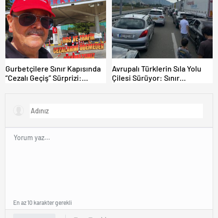
“Hesabınızı Mutlaka Kontrol
Edin”
Gurbetçilere Sınır Kapısında
Avrupalı Türklerin Sıla Yolu
“Cezalı Geçiş” Sürprizi:
Çilesi Sürüyor: Sınır
Ödemeyen Yurt Dışına
Kapılarında Saatler Süren
Çıkamıyor!
Bekleyiş
En az 10 karakter gerekli