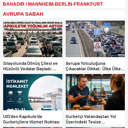
BAHADIR / MANNHEIM-BERLİN-FRANKFURT
AVRUPA SABAH
Sılayolunda Dönüş Çilesi ve
Avrupa Yolculuğuna
Hüzünlü Vedalar Başladı:
Çıkacaklar Dikkat: Ülke Ülke
Kapıkule’de Yoğunluk Artıyor!
Güncel Trafik Kuralları,
Avrupa Otoyol Hız Limitleri
UID’den Kapıkule’de
Gurbetçi Vatandaştan Yol
Gurbetçilere Hizmet Noktası
Üzerindeki Tesise
Dolandırıcılık İddiası: