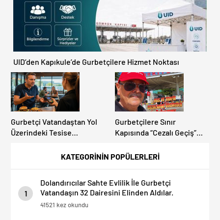
UID’den Kapıkule’de Gurbetçilere Hizmet Noktası
Gurbetçi Vatandaştan Yol
Gurbetçilere Sınır
Üzerindeki Tesise
Kapısında “Cezalı Geçiş”
Dolandırıcılık İddiası:
Sürprizi: Ödemeyen Yurt
“Hesabınızı Mutlaka Kontrol
Dışına Çıkamıyor!
KATEGORİNİN POPÜLERLERİ
Edin”
Dolandırıcılar Sahte Evlilik İle Gurbetçi
Vatandaşın 32 Dairesini Elinden Aldılar.
1
41521 kez okundu