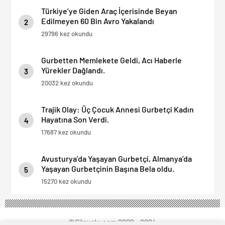
Türkiye’ye Giden Araç İçerisinde Beyan
Edilmeyen 60 Bin Avro Yakalandı
2
29796 kez okundu
Gurbetten Memlekete Geldi, Acı Haberle
Yürekler Dağlandı.
3
20032 kez okundu
Trajik Olay: Üç Çocuk Annesi Gurbetçi Kadın
Hayatına Son Verdi.
4
17687 kez okundu
Avusturya’da Yaşayan Gurbetçi, Almanya’da
Yaşayan Gurbetçinin Başına Bela oldu.
5
15270 kez okundu
©Silayolu.com 2002 - 2024