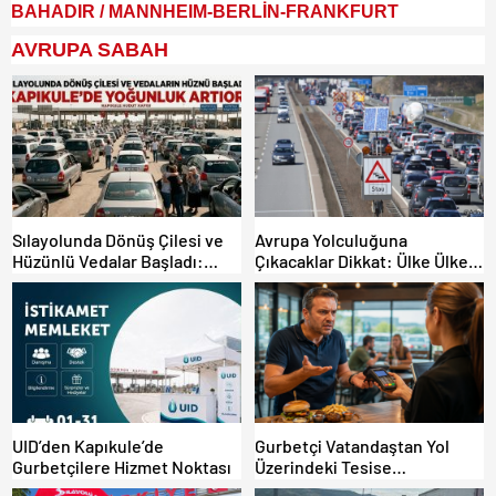
BAHADIR / MANNHEIM-BERLİN-FRANKFURT
AVRUPA SABAH
Sılayolunda Dönüş Çilesi ve
Avrupa Yolculuğuna
Hüzünlü Vedalar Başladı:
Çıkacaklar Dikkat: Ülke Ülke
Kapıkule’de Yoğunluk Artıyor!
Güncel Trafik Kuralları,
Avrupa Otoyol Hız Limitleri
UID’den Kapıkule’de
Gurbetçi Vatandaştan Yol
Gurbetçilere Hizmet Noktası
Üzerindeki Tesise
Dolandırıcılık İddiası: