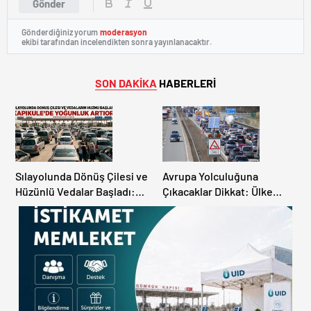
Gönder
Gönderdiğiniz yorum
moderasyon
ekibi tarafından incelendikten sonra yayınlanacaktır.
SON DAKİKA
HABERLERİ
Sılayolunda Dönüş Çilesi ve
Avrupa Yolculuğuna
Hüzünlü Vedalar Başladı:
Çıkacaklar Dikkat: Ülke
Kapıkule’de Yoğunluk
Ülke Güncel Trafik Kuralları,
Artıyor!
Avrupa Otoyol Hız Limitleri