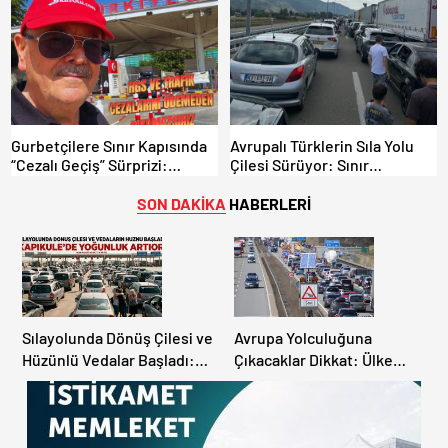
“Hesabınızı Mutlaka Kontrol
Edin”
Gurbetçilere Sınır Kapısında
Avrupalı Türklerin Sıla Yolu
“Cezalı Geçiş” Sürprizi:
Çilesi Sürüyor: Sınır
Ödemeyen Yurt Dışına
Kapılarında Saatler Süren
Çıkamıyor!
Bekleyiş
SON DAKİKA
HABERLERİ
Sılayolunda Dönüş Çilesi ve
Avrupa Yolculuğuna
Hüzünlü Vedalar Başladı:
Çıkacaklar Dikkat: Ülke
Kapıkule’de Yoğunluk
Ülke Güncel Trafik Kuralları,
Artıyor!
Avrupa Otoyol Hız Limitleri