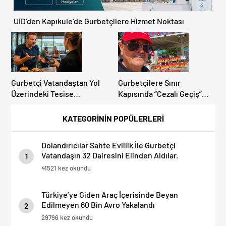
UID’den Kapıkule’de Gurbetçilere Hizmet Noktası
Gurbetçi Vatandaştan Yol
Gurbetçilere Sınır
Üzerindeki Tesise
Kapısında “Cezalı Geçiş”
Dolandırıcılık İddiası:
Sürprizi: Ödemeyen Yurt
“Hesabınızı Mutlaka Kontrol
Dışına Çıkamıyor!
KATEGORİNİN POPÜLERLERİ
Edin”
Dolandırıcılar Sahte Evlilik İle Gurbetçi
Vatandaşın 32 Dairesini Elinden Aldılar.
1
41521 kez okundu
Türkiye’ye Giden Araç İçerisinde Beyan
Edilmeyen 60 Bin Avro Yakalandı
2
29796 kez okundu