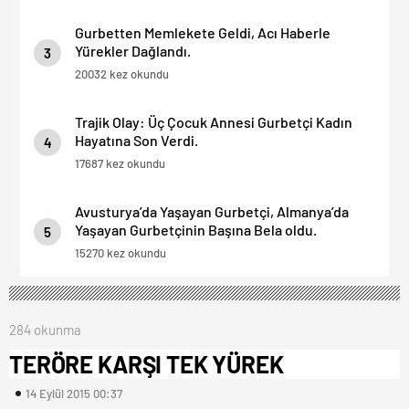
Gurbetten Memlekete Geldi, Acı Haberle
Yürekler Dağlandı.
3
20032 kez okundu
Trajik Olay: Üç Çocuk Annesi Gurbetçi Kadın
Hayatına Son Verdi.
4
17687 kez okundu
Avusturya’da Yaşayan Gurbetçi, Almanya’da
Yaşayan Gurbetçinin Başına Bela oldu.
5
15270 kez okundu
284 okunma
TERÖRE KARŞI TEK YÜREK
14 Eylül 2015 00:37