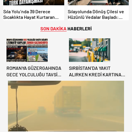
Sıla Yolu’nda 39 Derece
Sılayolunda Dönüş Çilesi ve
Sıcaklıkta Hayat Kurtaran
Hüzünlü Vedalar Başladı:
Türk Dayanışması!
Kapıkule’de Yoğunluk Artıyor!
SON DAKİKA
HABERLERİ
ROMANYA GÜZERGAHINDA
SIRBİSTAN’DA YAKIT
GECE YOLCULUĞU TAVSİYE
ALIRKEN KREDİ KARTINA
EDİLMİYOR: ALTERNATİF
DİKKAT: MAĞDUR
KAPILAR ZAMAN
OLMAYIN!
KAZANDIRIYOR!