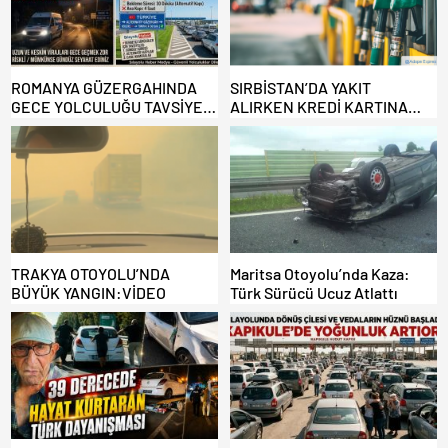
ROMANYA GÜZERGAHINDA
SIRBİSTAN’DA YAKIT
GECE YOLCULUĞU TAVSİYE
ALIRKEN KREDİ KARTINA
EDİLMİYOR: ALTERNATİF
DİKKAT: MAĞDUR OLMAYIN!
KAPILAR ZAMAN
KAZANDIRIYOR!
TRAKYA OTOYOLU’NDA
Maritsa Otoyolu’nda Kaza:
BÜYÜK YANGIN:VİDEO
Türk Sürücü Ucuz Atlattı