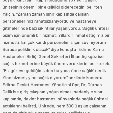
ünitesinin önemli bir eksikliği gidereceğini belirten
Yalçın, “Zaman zaman sınır kapısında çalışan
personellerimiz rahatsızlanıyordu ve hastaneye
gitmelerinde bazı sıkıntılar yaşanıyordu. Sağlık ünitesi
bizim için önemli bir hizmet. Yıllardır ihmal ettiğimiz bir
hizmetti. En çok kendi personelimiz için seviniyorum.
Burada poliklinik olacak” diye konuştu. Edirne Kamu
Hastaneleri Birliği Genel Sekreteri İlhan Açıkgöz ise
sağlık hizmetlerine büyük önem verdiklerini belirterek,
“Biz göreve geldiğimizden bu yana ‘önce sağlık’ dedik.
Yine hizmet, yine sağlık diyorum” şeklinde konuştu.
Edirne Devlet Hastanesi Yöneticisi Opr. Dr. Gürhan
Çelik ise giriş çıkışının yoğun olması nedeniyle sınır
kapısında, devlet hastanesi bünyesinde sağlık ünitesi
açtıklarını belirtti. Ünitede, hem 500’ü aşkın çalışanın
hem de giriş çıkış yapan yolcular, şoförler ve