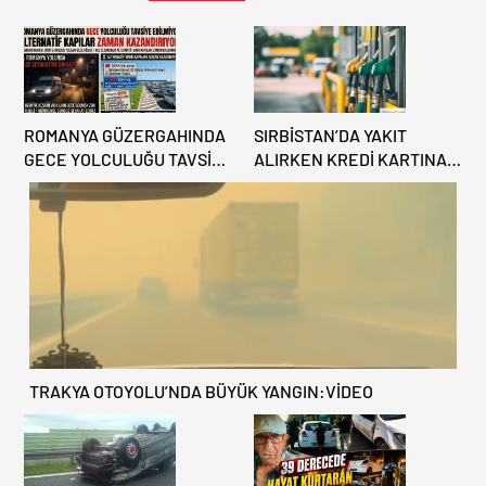
ROMANYA GÜZERGAHINDA
SIRBİSTAN’DA YAKIT
GECE YOLCULUĞU TAVSİYE
ALIRKEN KREDİ KARTINA
EDİLMİYOR: ALTERNATİF
DİKKAT: MAĞDUR
KAPILAR ZAMAN
OLMAYIN!
KAZANDIRIYOR!
TRAKYA OTOYOLU’NDA BÜYÜK YANGIN:VİDEO