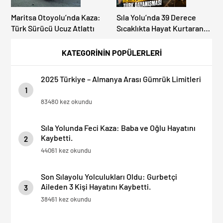
Maritsa Otoyolu’nda Kaza:
Sıla Yolu’nda 39 Derece
Türk Sürücü Ucuz Atlattı
Sıcaklıkta Hayat Kurtaran
Türk Dayanışması!
KATEGORİNİN POPÜLERLERİ
2025 Türkiye – Almanya Arası Gümrük Limitleri
1
83480 kez okundu
Sıla Yolunda Feci Kaza: Baba ve Oğlu Hayatını
Kaybetti.
2
44061 kez okundu
Son Sılayolu Yolculukları Oldu: Gurbetçi
Aileden 3 Kişi Hayatını Kaybetti.
3
38461 kez okundu