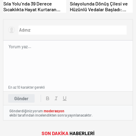
Sıla Yolu’nda 39 Derece
Sılayolunda Dönüş Çilesi ve
Sıcaklıkta Hayat Kurtaran
Hüzünlü Vedalar Başladı:
Türk Dayanışması!
Kapıkule’de Yoğunluk Artıyor!
En az 10 karakter gerekli
Gönder
Gönderdiğiniz yorum
moderasyon
ekibi tarafından incelendikten sonra yayınlanacaktır.
SON DAKİKA
HABERLERİ