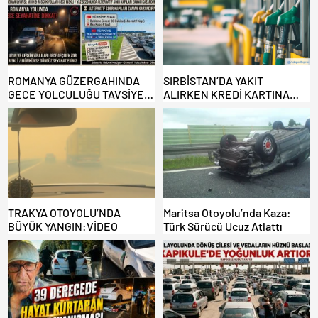
ROMANYA GÜZERGAHINDA
SIRBİSTAN’DA YAKIT
GECE YOLCULUĞU TAVSİYE
ALIRKEN KREDİ KARTINA
EDİLMİYOR: ALTERNATİF
DİKKAT: MAĞDUR OLMAYIN!
KAPILAR ZAMAN
KAZANDIRIYOR!
TRAKYA OTOYOLU’NDA
Maritsa Otoyolu’nda Kaza:
BÜYÜK YANGIN:VİDEO
Türk Sürücü Ucuz Atlattı