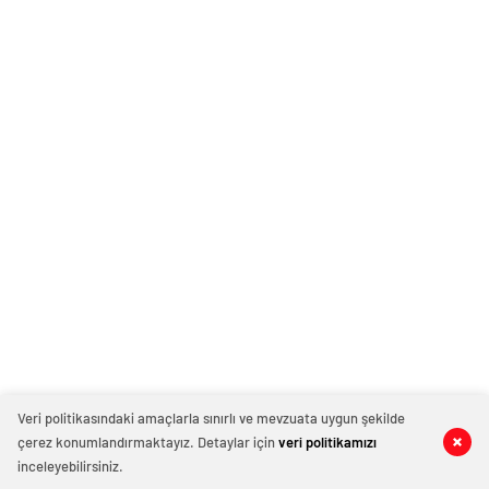
Veri politikasındaki amaçlarla sınırlı ve mevzuata uygun şekilde
çerez konumlandırmaktayız. Detaylar için
veri politikamızı
inceleyebilirsiniz.