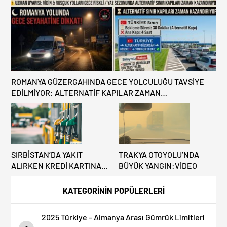
ROMANYA GÜZERGAHINDA GECE YOLCULUĞU TAVSİYE
EDİLMİYOR: ALTERNATİF KAPILAR ZAMAN
KAZANDIRIYOR!
SIRBİSTAN’DA YAKIT
TRAKYA OTOYOLU’NDA
ALIRKEN KREDİ KARTINA
BÜYÜK YANGIN:VİDEO
DİKKAT: MAĞDUR
OLMAYIN!
KATEGORİNİN POPÜLERLERİ
2025 Türkiye – Almanya Arası Gümrük Limitleri