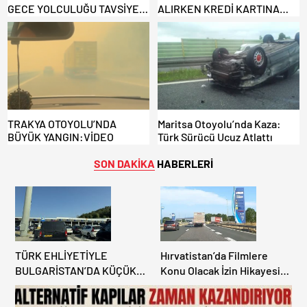
GECE YOLCULUĞU TAVSİYE
ALIRKEN KREDİ KARTINA
EDİLMİYOR: ALTERNATİF
DİKKAT: MAĞDUR OLMAYIN!
KAPILAR ZAMAN
KAZANDIRIYOR!
TRAKYA OTOYOLU’NDA
Maritsa Otoyolu’nda Kaza:
BÜYÜK YANGIN:VİDEO
Türk Sürücü Ucuz Atlattı
SON DAKİKA
HABERLERİ
TÜRK EHLİYETİYLE
Hırvatistan’da Filmlere
BULGARİSTAN’DA KÜÇÜK
Konu Olacak İzin Hikayesi:
HATA, ARACINA 6 AY EL
Benzinlikte Eşini Unuttu!
KONULMASINA YOL AÇTI