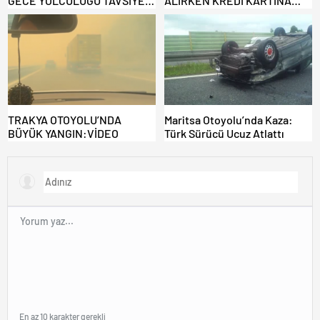
GECE YOLCULUĞU TAVSİYE
ALIRKEN KREDİ KARTINA
EDİLMİYOR: ALTERNATİF
DİKKAT: MAĞDUR OLMAYIN!
KAPILAR ZAMAN
KAZANDIRIYOR!
TRAKYA OTOYOLU’NDA
Maritsa Otoyolu’nda Kaza:
BÜYÜK YANGIN:VİDEO
Türk Sürücü Ucuz Atlattı
En az 10 karakter gerekli