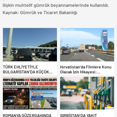
ilişkin muhtelif gümrük beyannamelerinde kullanıldı.
Kaynak: Gümrük ve Ticaret Bakanlığı
TÜRK EHLİYETİYLE
Hırvatistan’da Filmlere Konu
BULGARİSTAN’DA KÜÇÜK
Olacak İzin Hikayesi:
HATA, ARACINA 6 AY EL
Benzinlikte Eşini Unuttu!
KONULMASINA YOL AÇTI
ROMANYA GÜZERGAHINDA
SIRBİSTAN’DA YAKIT