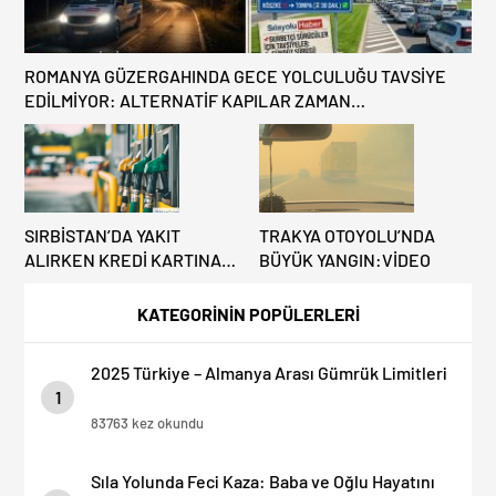
ROMANYA GÜZERGAHINDA GECE YOLCULUĞU TAVSİYE
EDİLMİYOR: ALTERNATİF KAPILAR ZAMAN
KAZANDIRIYOR!
SIRBİSTAN’DA YAKIT
TRAKYA OTOYOLU’NDA
ALIRKEN KREDİ KARTINA
BÜYÜK YANGIN:VİDEO
DİKKAT: MAĞDUR
OLMAYIN!
KATEGORİNİN POPÜLERLERİ
2025 Türkiye – Almanya Arası Gümrük Limitleri
1
83763 kez okundu
Sıla Yolunda Feci Kaza: Baba ve Oğlu Hayatını