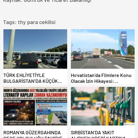
Tags:
thy para cekilisi
TÜRK EHLİYETİYLE
Hırvatistan’da Filmlere Konu
BULGARİSTAN’DA KÜÇÜK
Olacak İzin Hikayesi:
HATA, ARACINA 6 AY EL
Benzinlikte Eşini Unuttu!
KONULMASINA YOL AÇTI
ROMANYA GÜZERGAHINDA
SIRBİSTAN’DA YAKIT