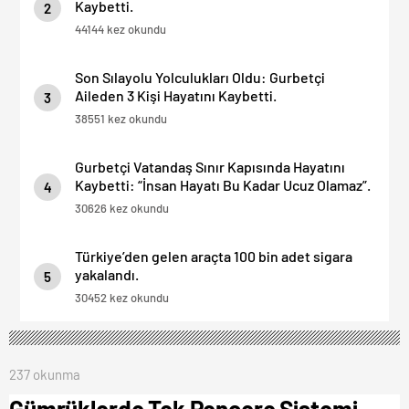
Kaybetti.
2
44144 kez okundu
Son Sılayolu Yolculukları Oldu: Gurbetçi
Aileden 3 Kişi Hayatını Kaybetti.
3
38551 kez okundu
Gurbetçi Vatandaş Sınır Kapısında Hayatını
Kaybetti: “İnsan Hayatı Bu Kadar Ucuz Olamaz”.
4
30626 kez okundu
Türkiye’den gelen araçta 100 bin adet sigara
yakalandı.
5
30452 kez okundu
237 okunma
Gümrüklerde Tek Pencere Sistemi