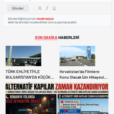
Gönder
Gönderdiğiniz yorum
moderasyon
ekibi tarafından incelendikten sonra yayınlanacaktır.
SON DAKİKA
HABERLERİ
TÜRK EHLİYETİYLE
Hırvatistan’da Filmlere
BULGARİSTAN’DA KÜÇÜK
Konu Olacak İzin Hikayesi:
HATA, ARACINA 6 AY EL
Benzinlikte Eşini Unuttu!
KONULMASINA YOL AÇTI