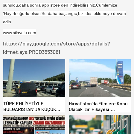
sunuldu,daha sonra app store den indirebilirsiniz.Cümlemize
‘Hayırlı uğurlu olsun’
Bu daha başlangıç,
b
izi destekleme
ye devam
edin
www.silayolu.com
https://play.google.com/store/apps/details?
id=net.ays.PROD3553061
TÜRK EHLİYETİYLE
Hırvatistan’da Filmlere Konu
BULGARİSTAN’DA KÜÇÜK
Olacak İzin Hikayesi:
HATA, ARACINA 6 AY EL
Benzinlikte Eşini Unuttu!
KONULMASINA YOL AÇTI