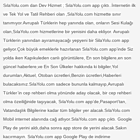
SılaYolu.com dan Dev Hizmet ; SılaYolu.com app çıktı..İnternetin ilk
ve Tek Yol ve Tatil Rehberi olan ,SılaYolu.com hizmette sınır
tanımıyor.Avrupalı Türklerin hep yanında olan, onların Sesi Kulağı
olan,SılaYolu.com hizmetlerine bir yenisini daha ekliyor. Avrupalı
Türklerin yanından ayıramayacağı yepyeni bir SilaYolu.com app
geliyor.Çok büyük emeklerle hazırlanan SılaYolu.com app’inde Siz
yolda iken Kapıkuleden canlı görüntülere, En son bilgilere,en son
güncel haberlere,ve En Son Ülkeler hakkında ki bilgiler,Yol
durumları,Aktuel, Otoban ücretleri,Benzin ücretleri,Haberleri
bulacaksınız.SılaYolu.com sadece bununla kalmayıp,Avrupalı
Türkler’in cep rehberi olma yönünde aday olacak, bir cep rehberi
olma özeiliğinide taşıyacak, SılaYolu.com app’de,Pasaport’tan,
Vatandaşlık Bilgilerine kadar tüm bilgiler yer alacak.SılaYolu.com
Mobil internet alanında cağ atlıyor.SılaYolu.com app çıktı. Google
Play de yerini aldı,daha sonra app store de yerini alacak.Sakın
kacırmayın. SılaYolu.com app Google Play de indirime