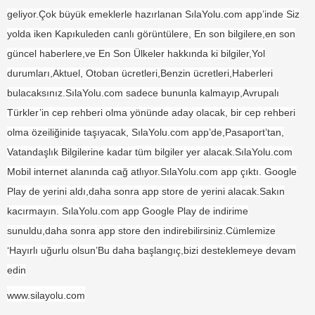
geliyor.Çok büyük emeklerle hazırlanan SılaYolu.com app’inde Siz
yolda iken Kapıkuleden canlı görüntülere, En son bilgilere,en son
güncel haberlere,ve En Son Ülkeler hakkında ki bilgiler,Yol
durumları,Aktuel, Otoban ücretleri,Benzin ücretleri,Haberleri
bulacaksınız.SılaYolu.com sadece bununla kalmayıp,Avrupalı
Türkler’in cep rehberi olma yönünde aday olacak, bir cep rehberi
olma özeiliğinide taşıyacak, SılaYolu.com app’de,Pasaport’tan,
Vatandaşlık Bilgilerine kadar tüm bilgiler yer alacak.SılaYolu.com
Mobil internet alanında cağ atlıyor.SılaYolu.com app çıktı. Google
Play de yerini aldı,daha sonra app store de yerini alacak.Sakın
kacırmayın. SılaYolu.com app Google Play de indirime
sunuldu,daha sonra app store den indirebilirsiniz.Cümlemize
‘Hayırlı uğurlu olsun’
Bu daha başlangıç,
b
izi destekleme
ye devam
edin
www.silayolu.com