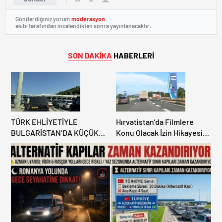
Gönderdiğiniz yorum
moderasyon
ekibi tarafından incelendikten sonra yayınlanacaktır.
SON DAKİKA
HABERLERİ
TÜRK EHLİYETİYLE
Hırvatistan’da Filmlere
BULGARİSTAN’DA KÜÇÜK
Konu Olacak İzin Hikayesi:
HATA, ARACINA 6 AY EL
Benzinlikte Eşini Unuttu!
KONULMASINA YOL AÇTI