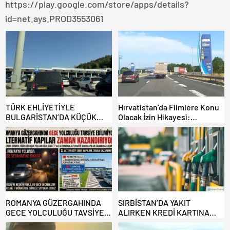
https://play.google.com/store/apps/details?
id=net.ays.PROD3553061
TÜRK EHLİYETİYLE
Hırvatistan’da Filmlere Konu
BULGARİSTAN’DA KÜÇÜK
Olacak İzin Hikayesi:
HATA, ARACINA 6 AY EL
Benzinlikte Eşini Unuttu!
KONULMASINA YOL AÇTI
ROMANYA GÜZERGAHINDA
SIRBİSTAN’DA YAKIT
GECE YOLCULUĞU TAVSİYE
ALIRKEN KREDİ KARTINA
EDİLMİYOR: ALTERNATİF
DİKKAT: MAĞDUR OLMAYIN!