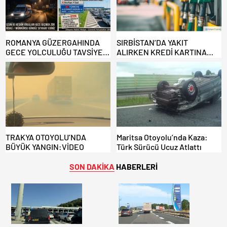
ROMANYA GÜZERGAHINDA
SIRBİSTAN’DA YAKIT
GECE YOLCULUĞU TAVSİYE
ALIRKEN KREDİ KARTINA
EDİLMİYOR: ALTERNATİF
DİKKAT: MAĞDUR OLMAYIN!
KAPILAR ZAMAN
KAZANDIRIYOR!
TRAKYA OTOYOLU’NDA
Maritsa Otoyolu’nda Kaza:
BÜYÜK YANGIN:VİDEO
Türk Sürücü Ucuz Atlattı
SON DAKİKA
HABERLERİ