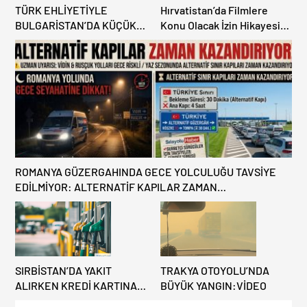
TÜRK EHLİYETİYLE
Hırvatistan’da Filmlere
BULGARİSTAN’DA KÜÇÜK
Konu Olacak İzin Hikayesi:
HATA, ARACINA 6 AY EL
Benzinlikte Eşini Unuttu!
KONULMASINA YOL AÇTI
ROMANYA GÜZERGAHINDA GECE YOLCULUĞU TAVSİYE
EDİLMİYOR: ALTERNATİF KAPILAR ZAMAN
KAZANDIRIYOR!
SIRBİSTAN’DA YAKIT
TRAKYA OTOYOLU’NDA
ALIRKEN KREDİ KARTINA
BÜYÜK YANGIN:VİDEO
DİKKAT: MAĞDUR