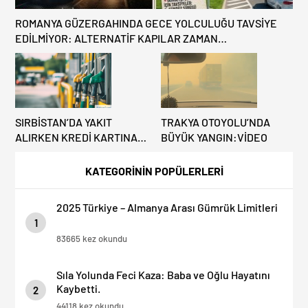
ROMANYA GÜZERGAHINDA GECE YOLCULUĞU TAVSİYE
EDİLMİYOR: ALTERNATİF KAPILAR ZAMAN
KAZANDIRIYOR!
SIRBİSTAN’DA YAKIT
TRAKYA OTOYOLU’NDA
ALIRKEN KREDİ KARTINA
BÜYÜK YANGIN:VİDEO
DİKKAT: MAĞDUR
OLMAYIN!
KATEGORİNİN POPÜLERLERİ
2025 Türkiye – Almanya Arası Gümrük Limitleri
1
83665 kez okundu
Sıla Yolunda Feci Kaza: Baba ve Oğlu Hayatını
Kaybetti.
2
44118 kez okundu