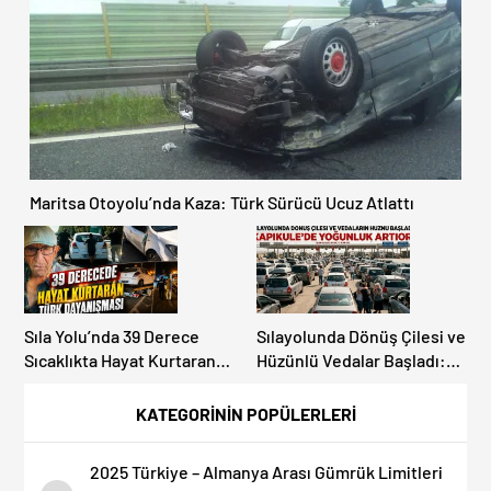
OLMAYIN!
Maritsa Otoyolu’nda Kaza: Türk Sürücü Ucuz Atlattı
Sıla Yolu’nda 39 Derece
Sılayolunda Dönüş Çilesi ve
Sıcaklıkta Hayat Kurtaran
Hüzünlü Vedalar Başladı:
Türk Dayanışması!
Kapıkule’de Yoğunluk
Artıyor!
KATEGORİNİN POPÜLERLERİ
2025 Türkiye – Almanya Arası Gümrük Limitleri