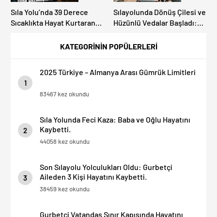
Sıla Yolu’nda 39 Derece
Sılayolunda Dönüş Çilesi ve
Sıcaklıkta Hayat Kurtaran
Hüzünlü Vedalar Başladı:
Türk Dayanışması!
Kapıkule’de Yoğunluk
Artıyor!
KATEGORİNİN POPÜLERLERİ
2025 Türkiye – Almanya Arası Gümrük Limitleri
1
83467 kez okundu
Sıla Yolunda Feci Kaza: Baba ve Oğlu Hayatını
Kaybetti.
2
44058 kez okundu
Son Sılayolu Yolculukları Oldu: Gurbetçi
Aileden 3 Kişi Hayatını Kaybetti.
3
38459 kez okundu
Gurbetçi Vatandaş Sınır Kapısında Hayatını