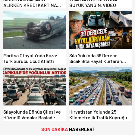
ALIRKEN KREDİ KARTINA
BÜYÜK YANGIN:VİDEO
DİKKAT: MAĞDUR OLMAYIN!
Maritsa Otoyolu’nda Kaza:
Sıla Yolu’nda 39 Derece
Türk Sürücü Ucuz Atlattı
Sıcaklıkta Hayat Kurtaran
Türk Dayanışması!
Sılayolunda Dönüş Çilesi ve
Hırvatistan Yolunda 25
Hüzünlü Vedalar Başladı:
Kilometrelik Trafik Kuyruğu
Kapıkule’de Yoğunluk Artıyor!
SON DAKİKA
HABERLERİ