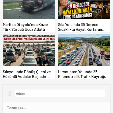
Maritsa Otoyolu’nda Kaza:
Sıla Yolu’nda 39 Derece
Türk Sürücü Ucuz Atlattı
Sıcaklıkta Hayat Kurtaran
Türk Dayanışması!
Sılayolunda Dönüş Çilesi ve
Hırvatistan Yolunda 25
Hüzünlü Vedalar Başladı:
Kilometrelik Trafik Kuyruğu
Kapıkule’de Yoğunluk Artıyor!