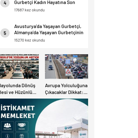
Gurbetçi Kadın Hayatına Son
4
Verdi.
17687 kez okundu
Avusturya’da Yaşayan Gurbetçi,
Almanya’da Yaşayan Gurbetçinin
5
Başına Bela oldu.
15270 kez okundu
ılayolunda Dönüş
Avrupa Yolculuğuna
lesi ve Hüzünlü
Çıkacaklar Dikkat:
edalar Başladı:
Ülke Ülke Güncel
apıkule’de
Trafik Kuralları,
oğunluk Artıyor!
Avrupa Otoyol Hız
Limitleri