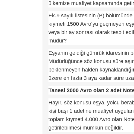
ülkemize muafiyet kapsamında getir
Ek-9 sayılı listesinin (B) bölümünde
kıymeti 1500 Avro’yu geçmeyen eşyan
veya bir ay sonrası olarak tespit e
müdür?
Eşyanın geldiği gümrük idaresinin 
Müdürlüğünce söz konusu süre aşı
beklenmeyen halden kaynaklandığının
üzere en fazla 3 aya kadar süre uz
Tanesi 2000 Avro olan 2 adet Not
Hayır, söz konusu eşya, yolcu berabe
kişi başı 1 adetine muafiyet uygula
toplam kıymeti 4.000 Avro olan Not
getirilebilmesi mümkün değildir.