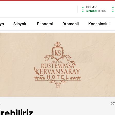
DOLAR
47,6005
0.06%
ya
Sılayolu
Ekonomi
Otomobil
Konsolosluk
z
50
rebiliriz