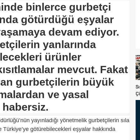
minde binlerce gurbetçi
nda götürdüğü eşyalar
 yaşamaya devam ediyor.
etçilerin yanlarında
lecekleri ürünler
ısıtlamalar mevcut. Fakat
an gurbetçilerin büyük
S
malardan ve yasal
Çi
V
 habersiz.
K
Y
rlüğü’nün yayınladığı yönetmelik gurbetçilerin sıla
 Türkiye’ye götürebilecekleri eşyalar hakkında