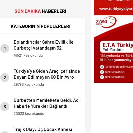
SON DAKİKA
HABERLERİ
KATEGORİNİN POPÜLERLERİ
Dolandırıcılar Sahte Evlilik İle
Gurbetçi Vatandaşın 32
1
Dairesini Elinden Aldılar.
41521 kez okundu
Türkiye’ye Giden Araç İçerisinde
Beyan Edilmeyen 60 Bin Avro
2
Yakalandı
29796 kez okundu
Gurbetten Memlekete Geldi, Acı
Haberle Yürekler Dağlandı.
3
20033 kez okundu
Trajik Olay: Üç Çocuk Annesi