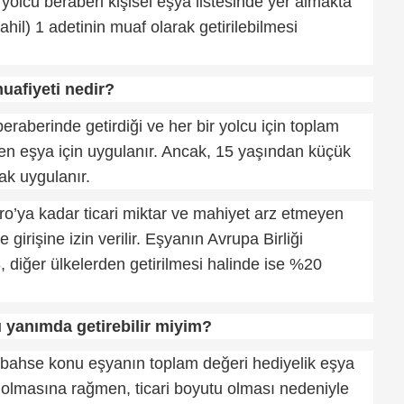
olcu beraberi kişisel eşya listesinde yer almakta
hil) 1 adetinin muaf olarak getirilebilmesi
muafiyeti nedir?
eraberinde getirdiği ve her bir yolcu için toplam
n eşya için uygulanır. Ancak, 15 yaşından küçük
ak uygulanır.
ro’ya kadar ticari miktar ve mahiyet arz etmeyen
girişine izin verilir. Eşyanın Avrupa Birliği
, diğer ülkelerden getirilmesi halinde ise %20
ü yanımda getirebilir miyim?
r bahse konu eşyanın toplam değeri hediyelik eşya
z olmasına rağmen, ticari boyutu olması nedeniyle