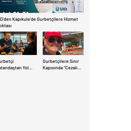
ID’den Kapıkule’de Gurbetçilere Hizmet
oktası
urbetçi
Gurbetçilere Sınır
atandaştan Yol
Kapısında “Cezalı
zerindeki Tesise
Geçiş” Sürprizi:
landırıcılık
Ödemeyen Yurt
diası: “Hesabınızı
Dışına Çıkamıyor!
utlaka Kontrol
din”