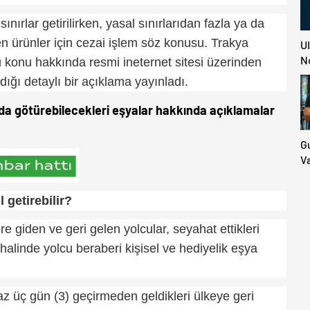
ınırlar getirilirken, yasal sınırlarıdan fazla ya da
en ürünler için cezai işlem söz konusu. Trakya
U
N
konu hakkında resmi ineternet sitesi üzerinden
dığı detaylı bir açıklama yayınladı.
nda götürebilecekleri eşyalar hakkında açıklamalar
G
V
Ü
Do
 getirebilir?
İd
M
 giden ve geri gelen yolcular, seyahat ettikleri
E
halinde yolcu beraberi kişisel ve hediyelik eşya
 az üç gün (3) geçirmeden geldikleri ülkeye geri