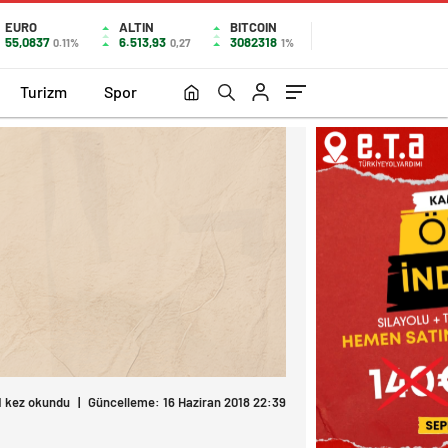
EURO
ALTIN
BITCOIN
55,0837
6.513,93
3082318
0.11%
0,27
1%
Turizm
Spor
1 kez okundu
|
Güncelleme: 16 Haziran 2018 22:39