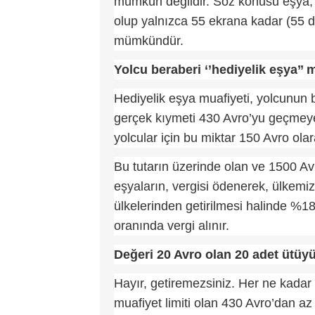
mümkün değildir. Söz konusu eşya, y
olup yalnızca 55 ekrana kadar (55 da
mümkündür.
Yolcu beraberi ‘’hediyelik eşya’’ 
Hediyelik eşya muafiyeti, yolcunun b
gerçek kıymeti 430 Avro’yu geçmeye
yolcular için bu miktar 150 Avro olar
Bu tutarın üzerinde olan ve 1500 Av
eşyaların, vergisi ödenerek, ülkemize 
ülkelerinden getirilmesi halinde %18
oranında vergi alınır.
Değeri 20 Avro olan 20 adet ütüy
Hayır, getiremezsiniz. Her ne kada
muafiyet limiti olan 430 Avro’dan a