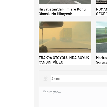
Hırvatistan’da Filmlere Konu
ROMA
Olacak İzin Hikayesi:
GECE 
Benzinlikte Eşini Unuttu!
EDİLM
KAPIL
KAZAN
TRAKYA OTOYOLU’NDA BÜYÜK
Marits
YANGIN:VİDEO
Sürücü