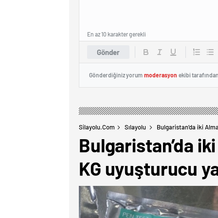
En az 10 karakter gerekli
Gönder
Gönderdiğiniz yorum
moderasyon
ekibi tarafında
Silayolu.com
Sılayolu
Bulgaristan’da iki Al
Bulgaristan’da i
KG uyuşturucu ya