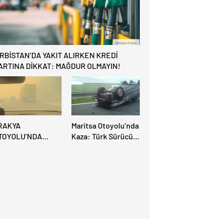
KAPILAR ZAMAN
KAZANDIRIYOR!
IRBİSTAN’DA YAKIT ALIRKEN KREDİ
ARTINA DİKKAT: MAĞDUR OLMAYIN!
RAKYA
Maritsa Otoyolu’nda
TOYOLU’NDA
Kaza: Türk Sürücü
ÜYÜK
Ucuz Atlattı
ANGIN:VİDEO