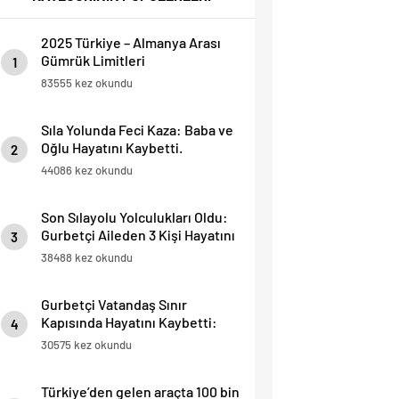
2025 Türkiye – Almanya Arası
Gümrük Limitleri
1
83555 kez okundu
Sıla Yolunda Feci Kaza: Baba ve
Oğlu Hayatını Kaybetti.
2
44086 kez okundu
Son Sılayolu Yolculukları Oldu:
Gurbetçi Aileden 3 Kişi Hayatını
3
Kaybetti.
38488 kez okundu
Gurbetçi Vatandaş Sınır
Kapısında Hayatını Kaybetti:
4
“İnsan Hayatı Bu Kadar Ucuz
30575 kez okundu
Olamaz”.
Türkiye’den gelen araçta 100 bin