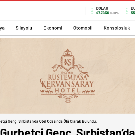
DOLAR
E
47,7436
55
0.18%
ya
Sılayolu
Ekonomi
Otomobil
Konsolosluk
etçi Genç, Sırbistan’da Otel Odasında Ölü Olarak Bulundu.
 Gurbetçi Genç, Sırbistan’d