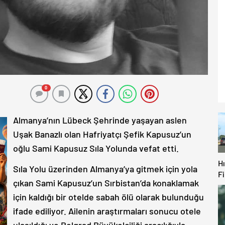
0
Almanya’nın Lübeck Şehrinde yaşayan aslen
Uşak Banazlı olan Hafriyatçı Şefik Kapusuz’un
oğlu Sami Kapusuz Sıla Yolunda vefat etti.
Hı
Sıla Yolu üzerinden Almanya’ya gitmek için yola
F
çıkan Sami Kapusuz’un Sırbistan’da konaklamak
Ol
için kaldığı bir otelde sabah ölü olarak bulunduğu
H
Be
ifade ediliyor. Ailenin araştırmaları sonucu otele
U
ulaşıldığı ve Belgrad Büyükelciliği aracılığıyla