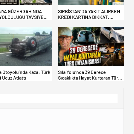
NYA GÜZERGAHINDA
SIRBİSTAN’DA YAKIT ALIRKEN
YOLCULUĞU TAVSİYE
KREDİ KARTINA DİKKAT:
İYOR: ALTERNATİF
MAĞDUR OLMAYIN!
AR ZAMAN
DIRIYOR!
a Otoyolu’nda Kaza: Türk
Sıla Yolu’nda 39 Derece
 Ucuz Atlattı
Sıcaklıkta Hayat Kurtaran Türk
Dayanışması!