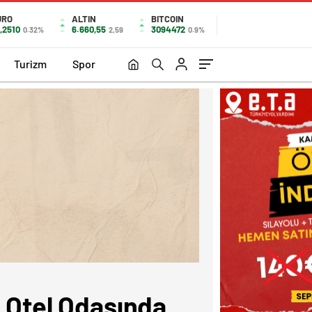
URO
ALTIN
BITCOIN
,2510
6.660,55
3094472
0.32%
2,59
0.9%
Turizm
Spor
a Otel Odasında