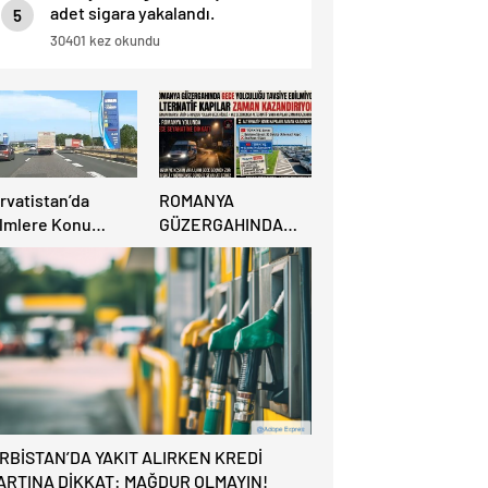
adet sigara yakalandı.
5
30401 kez okundu
rvatistan’da
ROMANYA
ilmlere Konu
GÜZERGAHINDA
acak İzin
GECE YOLCULUĞU
ikayesi:
TAVSİYE
nzinlikte Eşini
EDİLMİYOR:
nuttu!
ALTERNATİF
KAPILAR ZAMAN
KAZANDIRIYOR!
IRBİSTAN’DA YAKIT ALIRKEN KREDİ
ARTINA DİKKAT: MAĞDUR OLMAYIN!