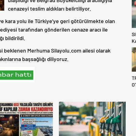
cenazeyi teslim aldıkları belirtiliyor.
 kara yolu ile Türkiye’ye geri götürülmekte olan
diyesi tarafından gönderilen cenaze aracı ile
S
 bildirildi.
K
i beklenen Merhuma Silayolu.com ailesi olarak
kınlarına başsağlığı diliyoruz.
T
O
B
Y