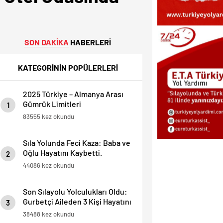
SON DAKİKA
HABERLERİ
KATEGORİNİN POPÜLERLERİ
2025 Türkiye – Almanya Arası
Gümrük Limitleri
1
83555 kez okundu
Sıla Yolunda Feci Kaza: Baba ve
Oğlu Hayatını Kaybetti.
2
44086 kez okundu
Son Sılayolu Yolculukları Oldu:
Gurbetçi Aileden 3 Kişi Hayatını
3
Kaybetti.
38488 kez okundu