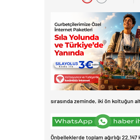
sırasında zeminde, iki ön koltuğun alt
Önbelleklerde toplam ağırlığı 22.147