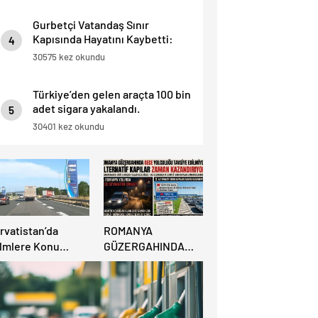
Gurbetçi Vatandaş Sınır
Kapısında Hayatını Kaybetti:
4
“İnsan Hayatı Bu Kadar Ucuz
30575 kez okundu
Olamaz”.
Türkiye’den gelen araçta 100 bin
adet sigara yakalandı.
5
30401 kez okundu
rvatistan’da
ROMANYA
ilmlere Konu
GÜZERGAHINDA
acak İzin
GECE YOLCULUĞU
ikayesi:
TAVSİYE
nzinlikte Eşini
EDİLMİYOR:
nuttu!
ALTERNATİF