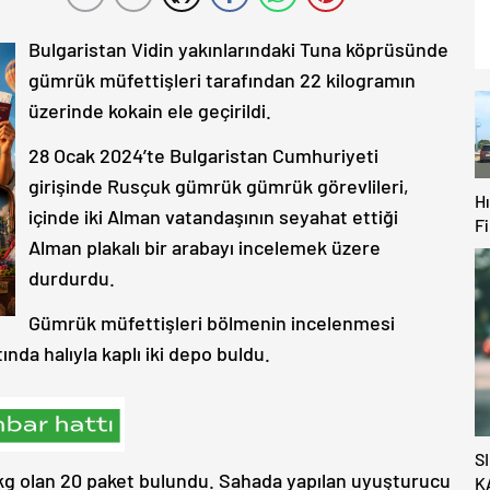
Bulgaristan Vidin yakınlarındaki Tuna köprüsünde
gümrük müfettişleri tarafından 22 kilogramın
üzerinde kokain ele geçirildi.
28 Ocak 2024’te Bulgaristan Cumhuriyeti
girişinde Rusçuk gümrük gümrük görevlileri,
Hı
içinde iki Alman vatandaşının seyahat ettiği
F
Alman plakalı bir arabayı incelemek üzere
Ol
H
durdurdu.
Be
Gümrük müfettişleri bölmenin incelenmesi
U
ında halıyla kaplı iki depo buldu.
S
 kg olan 20 paket bulundu. Sahada yapılan uyuşturucu
K