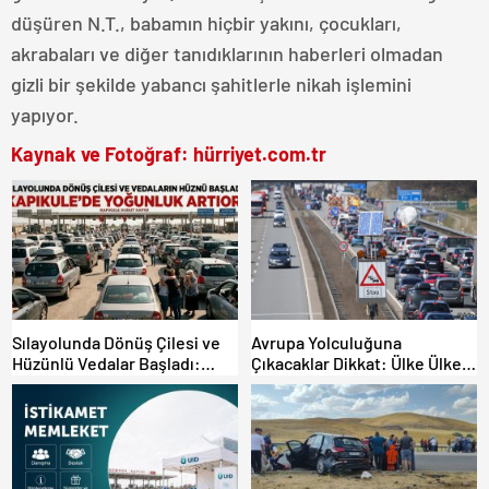
düşüren N.T., babamın hiçbir yakını, çocukları,
akrabaları ve diğer tanıdıklarının haberleri olmadan
gizli bir şekilde yabancı şahitlerle nikah işlemini
yapıyor.
Kaynak ve Fotoğraf: hürriyet.com.tr
Sılayolunda Dönüş Çilesi ve
Avrupa Yolculuğuna
Hüzünlü Vedalar Başladı:
Çıkacaklar Dikkat: Ülke Ülke
Kapıkule’de Yoğunluk Artıyor!
Güncel Trafik Kuralları,
Avrupa Otoyol Hız Limitleri