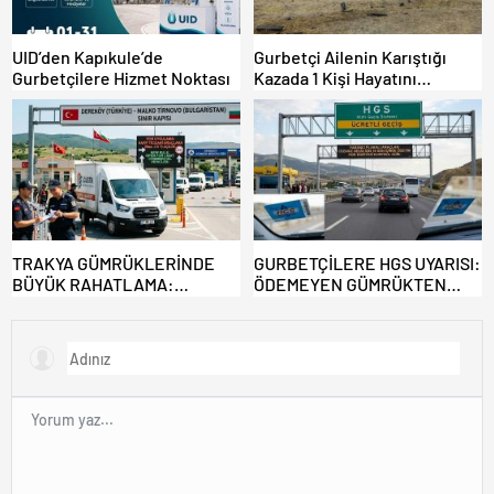
UID’den Kapıkule’de
Gurbetçi Ailenin Karıştığı
Gurbetçilere Hizmet Noktası
Kazada 1 Kişi Hayatını
Kaybederken, 7 kişi Yaralandı.
TRAKYA GÜMRÜKLERİNDE
GURBETÇİLERE HGS UYARISI:
BÜYÜK RAHATLAMA:
ÖDEMEYEN GÜMRÜKTEN
DEREKÖY HAFİF TİCARİ
ÇIKAMIYOR!
ARAÇLARA AÇILIYOR!