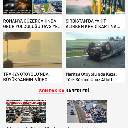
ROMANYA GÜZERGAHINDA
SIRBİSTAN’DA YAKIT
GECE YOLCULUĞU TAVSİYE
ALIRKEN KREDİ KARTINA
EDİLMİYOR: ALTERNATİF
DİKKAT: MAĞDUR OLMAYIN!
KAPILAR ZAMAN
KAZANDIRIYOR!
TRAKYA OTOYOLU’NDA
Maritsa Otoyolu’nda Kaza:
BÜYÜK YANGIN:VİDEO
Türk Sürücü Ucuz Atlattı
SON DAKİKA
HABERLERİ