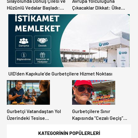
Sılayolunda Dönüş Çilesi ve
Avrupa Yolculuğuna
Hüzünlü Vedalar Başladı:
Çıkacaklar Dikkat: Ülke
Kapıkule’de Yoğunluk
Ülke Güncel Trafik Kuralları,
Artıyor!
Avrupa Otoyol Hız Limitleri
UID’den Kapıkule’de Gurbetçilere Hizmet Noktası
Gurbetçi Vatandaştan Yol
Gurbetçilere Sınır
Üzerindeki Tesise
Kapısında “Cezalı Geçiş”
Dolandırıcılık İddiası:
Sürprizi: Ödemeyen Yurt
“Hesabınızı Mutlaka Kontrol
Dışına Çıkamıyor!
KATEGORİNİN POPÜLERLERİ