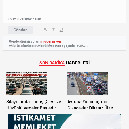
En az 10 karakter gerekli
Gönder
Gönderdiğiniz yorum
moderasyon
ekibi tarafından incelendikten sonra yayınlanacaktır.
SON DAKİKA
HABERLERİ
Sılayolunda Dönüş Çilesi ve
Avrupa Yolculuğuna
Hüzünlü Vedalar Başladı:
Çıkacaklar Dikkat: Ülke
Kapıkule’de Yoğunluk
Ülke Güncel Trafik Kuralları,
Artıyor!
Avrupa Otoyol Hız Limitleri