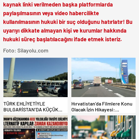
kaynak linki verilmeden başka platformlarda
paylaşılmasının veya video habercilikte
kullanılmasının hukuki bir suç olduğunu hatırlatır! Bu
uyarıyı dikkate almayan kişi ve kurumlar hakkında
hukuki süreç başlatılacağını ifade etmek isteriz.
Foto: Silayolu.com
TÜRK EHLİYETİYLE
Hırvatistan’da Filmlere Konu
BULGARİSTAN’DA KÜÇÜK
Olacak İzin Hikayesi:
HATA, ARACINA 6 AY EL
Benzinlikte Eşini Unuttu!
KONULMASINA YOL AÇTI