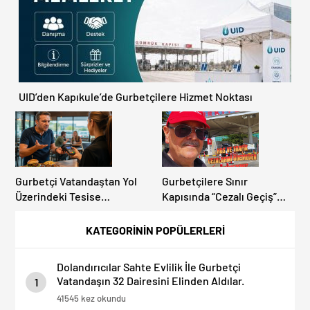
UID’den Kapıkule’de Gurbetçilere Hizmet Noktası
Gurbetçi Vatandaştan Yol
Gurbetçilere Sınır
Üzerindeki Tesise
Kapısında “Cezalı Geçiş”
Dolandırıcılık İddiası:
Sürprizi: Ödemeyen Yurt
“Hesabınızı Mutlaka Kontrol
Dışına Çıkamıyor!
KATEGORİNİN POPÜLERLERİ
Edin”
Dolandırıcılar Sahte Evlilik İle Gurbetçi
Vatandaşın 32 Dairesini Elinden Aldılar.
1
41545 kez okundu