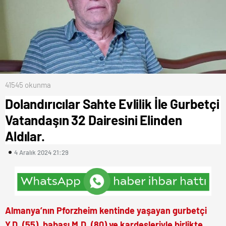
41545 okunma
Dolandırıcılar Sahte Evlilik İle Gurbetçi
Vatandaşın 32 Dairesini Elinden
Aldılar.
4 Aralık 2024 21:29
Almanya’nın Pforzheim kentinde yaşayan gurbetçi
Y.D. (55), babası M.D. (80) ve kardeşleriyle birlikte