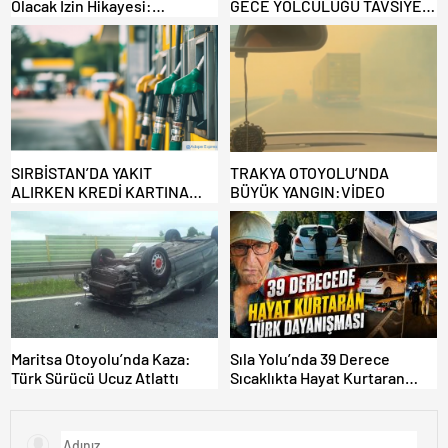
Olacak İzin Hikayesi:
GECE YOLCULUĞU TAVSİYE
Benzinlikte Eşini Unuttu!
EDİLMİYOR: ALTERNATİF
KAPILAR ZAMAN
KAZANDIRIYOR!
SIRBİSTAN’DA YAKIT
TRAKYA OTOYOLU’NDA
ALIRKEN KREDİ KARTINA
BÜYÜK YANGIN:VİDEO
DİKKAT: MAĞDUR OLMAYIN!
Maritsa Otoyolu’nda Kaza:
Sıla Yolu’nda 39 Derece
Türk Sürücü Ucuz Atlattı
Sıcaklıkta Hayat Kurtaran
Türk Dayanışması!