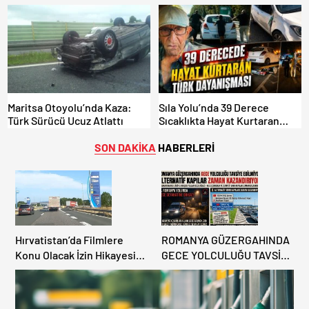
DİKKAT: MAĞDUR OLMAYIN!
Maritsa Otoyolu’nda Kaza:
Sıla Yolu’nda 39 Derece
Türk Sürücü Ucuz Atlattı
Sıcaklıkta Hayat Kurtaran
Türk Dayanışması!
SON DAKİKA
HABERLERİ
Hırvatistan’da Filmlere
ROMANYA GÜZERGAHINDA
Konu Olacak İzin Hikayesi:
GECE YOLCULUĞU TAVSİYE
Benzinlikte Eşini Unuttu!
EDİLMİYOR: ALTERNATİF
KAPILAR ZAMAN
KAZANDIRIYOR!