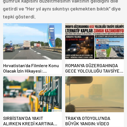
gümrük kapısını düzeltmesinin vaktinin geldiğini dile
getirdi ve “Her yıl aynı sıkıntıyı çekmekten bıktık” diye
tepki gösterdi.
Hırvatistan’da Filmlere Konu
ROMANYA GÜZERGAHINDA
Olacak İzin Hikayesi:
GECE YOLCULUĞU TAVSİYE
Benzinlikte Eşini Unuttu!
EDİLMİYOR: ALTERNATİF
KAPILAR ZAMAN
KAZANDIRIYOR!
SIRBİSTAN’DA YAKIT
TRAKYA OTOYOLU’NDA
ALIRKEN KREDİ KARTINA
BÜYÜK YANGIN:VİDEO