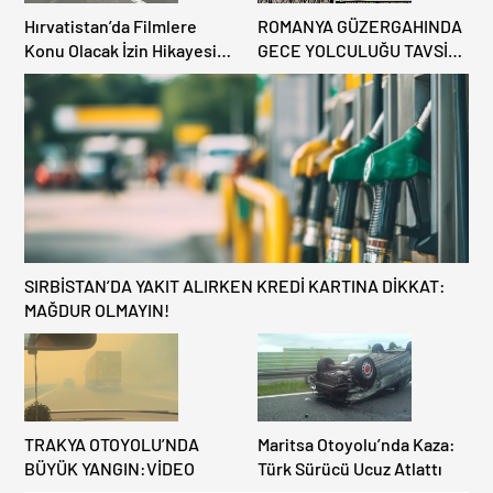
Hırvatistan’da Filmlere
ROMANYA GÜZERGAHINDA
Konu Olacak İzin Hikayesi:
GECE YOLCULUĞU TAVSİYE
Benzinlikte Eşini Unuttu!
EDİLMİYOR: ALTERNATİF
KAPILAR ZAMAN
KAZANDIRIYOR!
SIRBİSTAN’DA YAKIT ALIRKEN KREDİ KARTINA DİKKAT:
MAĞDUR OLMAYIN!
TRAKYA OTOYOLU’NDA
Maritsa Otoyolu’nda Kaza:
BÜYÜK YANGIN:VİDEO
Türk Sürücü Ucuz Atlattı