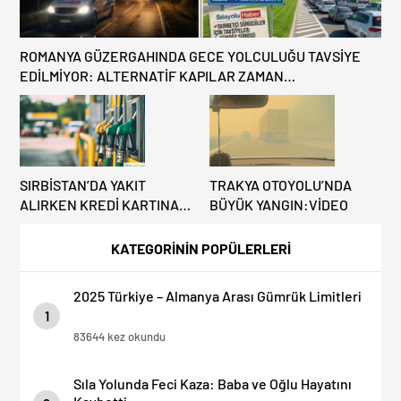
ROMANYA GÜZERGAHINDA GECE YOLCULUĞU TAVSİYE
EDİLMİYOR: ALTERNATİF KAPILAR ZAMAN
KAZANDIRIYOR!
SIRBİSTAN’DA YAKIT
TRAKYA OTOYOLU’NDA
ALIRKEN KREDİ KARTINA
BÜYÜK YANGIN:VİDEO
DİKKAT: MAĞDUR
OLMAYIN!
KATEGORİNİN POPÜLERLERİ
2025 Türkiye – Almanya Arası Gümrük Limitleri
1
83644 kez okundu
Sıla Yolunda Feci Kaza: Baba ve Oğlu Hayatını