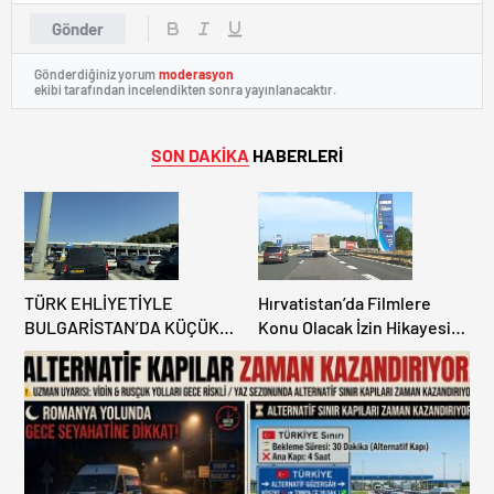
Gönder
Gönderdiğiniz yorum
moderasyon
ekibi tarafından incelendikten sonra yayınlanacaktır.
SON DAKİKA
HABERLERİ
TÜRK EHLİYETİYLE
Hırvatistan’da Filmlere
BULGARİSTAN’DA KÜÇÜK
Konu Olacak İzin Hikayesi:
HATA, ARACINA 6 AY EL
Benzinlikte Eşini Unuttu!
KONULMASINA YOL AÇTI