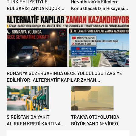
TÜRK EHLİYETİYLE
Hırvatistan’da Filmlere
BULGARİSTAN’DA KÜÇÜK
Konu Olacak İzin Hikayesi:
HATA, ARACINA 6 AY EL
Benzinlikte Eşini Unuttu!
KONULMASINA YOL AÇTI
ROMANYA GÜZERGAHINDA GECE YOLCULUĞU TAVSİYE
EDİLMİYOR: ALTERNATİF KAPILAR ZAMAN
KAZANDIRIYOR!
SIRBİSTAN’DA YAKIT
TRAKYA OTOYOLU’NDA
ALIRKEN KREDİ KARTINA
BÜYÜK YANGIN:VİDEO
DİKKAT: MAĞDUR