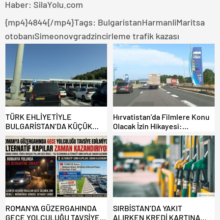
Haber: SilaYolu.com
{mp4}4844{/mp4}
Tags:
BulgaristanHarmanliMaritsa
otobanıSimeonovgradzincirleme trafik kazası
TÜRK EHLİYETİYLE
Hırvatistan’da Filmlere Konu
BULGARİSTAN’DA KÜÇÜK
Olacak İzin Hikayesi:
HATA, ARACINA 6 AY EL
Benzinlikte Eşini Unuttu!
KONULMASINA YOL AÇTI
ROMANYA GÜZERGAHINDA
SIRBİSTAN’DA YAKIT
GECE YOLCULUĞU TAVSİYE
ALIRKEN KREDİ KARTINA