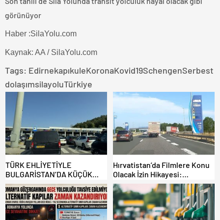
Son tahlil de Sıla Yolunda transit yolculuk hayal olacak gibi
görünüyor
Haber :SilaYolu.com
Kaynak: AA / SilaYolu.com
Tags:
EdirnekapıkuleKoronaKovid19SchengenSerbest
dolaşımsilayoluTürkiye
TÜRK EHLİYETİYLE
Hırvatistan’da Filmlere Konu
BULGARİSTAN’DA KÜÇÜK
Olacak İzin Hikayesi:
HATA, ARACINA 6 AY EL
Benzinlikte Eşini Unuttu!
KONULMASINA YOL AÇTI