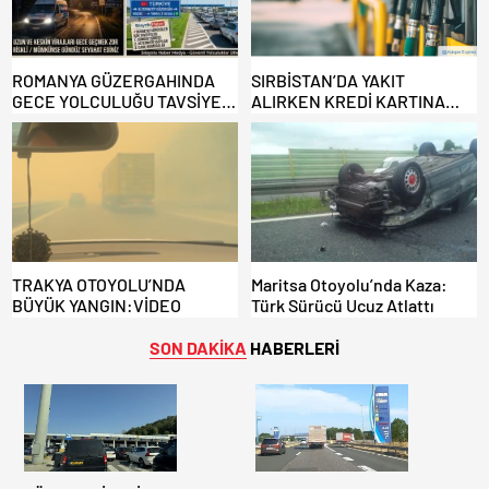
ROMANYA GÜZERGAHINDA
SIRBİSTAN’DA YAKIT
GECE YOLCULUĞU TAVSİYE
ALIRKEN KREDİ KARTINA
EDİLMİYOR: ALTERNATİF
DİKKAT: MAĞDUR OLMAYIN!
KAPILAR ZAMAN
KAZANDIRIYOR!
TRAKYA OTOYOLU’NDA
Maritsa Otoyolu’nda Kaza:
BÜYÜK YANGIN:VİDEO
Türk Sürücü Ucuz Atlattı
SON DAKİKA
HABERLERİ