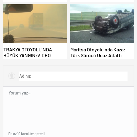
EDİLMİYOR: ALTERNATİF
DİKKAT: MAĞDUR OLMAYIN!
KAPILAR ZAMAN
KAZANDIRIYOR!
TRAKYA OTOYOLU’NDA
Maritsa Otoyolu’nda Kaza:
BÜYÜK YANGIN:VİDEO
Türk Sürücü Ucuz Atlattı
En az 10 karakter gerekli