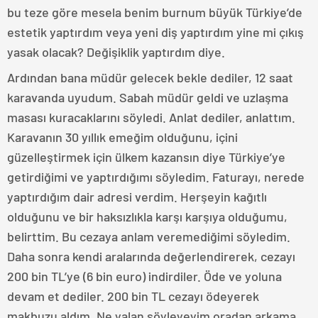
bu teze göre mesela benim burnum büyük Türkiye’de
estetik yaptırdım veya yeni diş yaptırdım yine mi çıkış
yasak olacak? Değişiklik yaptırdım diye.
Ardından bana müdür gelecek bekle dediler, 12 saat
karavanda uyudum. Sabah müdür geldi ve uzlaşma
masası kuracaklarını söyledi. Anlat dediler, anlattım.
Karavanın 30 yıllık emeğim olduğunu, içini
güzelleştirmek için ülkem kazansın diye Türkiye’ye
getirdiğimi ve yaptırdığımı söyledim. Faturayı, nerede
yaptırdığım dair adresi verdim. Herşeyin kağıtlı
olduğunu ve bir haksızlıkla karşı karşıya olduğumu,
belirttim. Bu cezaya anlam veremediğimi söyledim.
Daha sonra kendi aralarında değerlendirerek, cezayı
200 bin TL’ye (6 bin euro) indirdiler. Öde ve yoluna
devam et dediler. 200 bin TL cezayı ödeyerek
makbuzu aldım. Ne yalan söyleyeyim oradan arkama