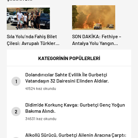
Sıla Yolu’nda Fahiş Bilet
SON DAKİKA: Fethiye –
Çilesi: Avrupalı Türkler
Antalya Yolu Yangın
Karayollarına Akın Etti,
Sebebiyle Trafiğe
Gümrükler Kilitlendi!
Kapatıldı! Tahliyeler
KATEGORİNİN POPÜLERLERİ
Başladı
Dolandırıcılar Sahte Evlilik İle Gurbetçi
Vatandaşın 32 Dairesini Elinden Aldılar.
1
41524 kez okundu
Didim’de Korkunç Kavga: Gurbetçi Genç Yoğun
Bakıma Alındı.
2
34531 kez okundu
Alkollü Sürücü, Gurbetçi Ailenin Aracına Çarptı: