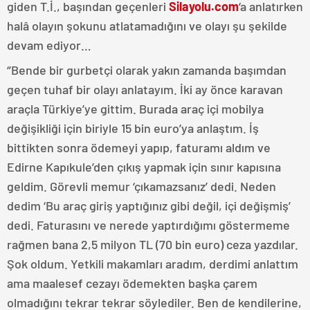
giden T.İ., başından geçenleri
Silayolu.com
‘a anlatırken
halâ olayın şokunu atlatamadığını ve olayı şu şekilde
devam ediyor…
‘’Bende bir gurbetçi olarak yakın zamanda başımdan
geçen tuhaf bir olayı anlatayım. İki ay önce karavan
araçla Türkiye’ye gittim. Burada araç içi mobilya
değişikliği için biriyle 15 bin euro’ya anlaştım. İş
bittikten sonra ödemeyi yapıp, faturamı aldım ve
Edirne Kapıkule’den çıkış yapmak için sınır kapısına
geldim. Görevli memur ‘çıkamazsanız’ dedi. Neden
dedim ‘Bu araç giriş yaptığınız gibi değil, içi değişmiş’
dedi. Faturasını ve nerede yaptırdığımı göstermeme
rağmen bana 2,5 milyon TL (70 bin euro) ceza yazdılar.
Şok oldum. Yetkili makamları aradım, derdimi anlattım
ama maalesef cezayı ödemekten başka çarem
olmadığını tekrar tekrar söylediler. Ben de kendilerine,