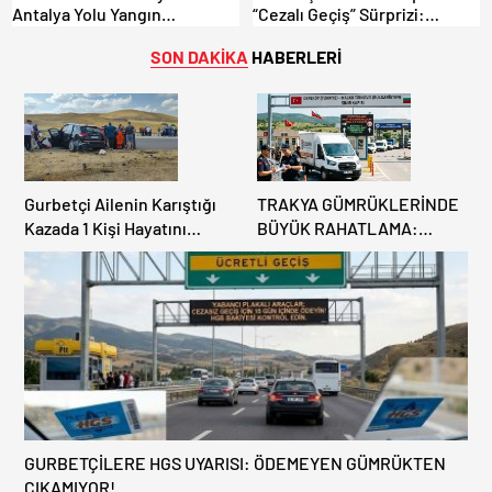
Antalya Yolu Yangın
“Cezalı Geçiş” Sürprizi:
Sebebiyle Trafiğe Kapatıldı!
Ödemeyen Yurt Dışına
Tahliyeler Başladı
Çıkamıyor!
SON DAKİKA
HABERLERİ
Gurbetçi Ailenin Karıştığı
TRAKYA GÜMRÜKLERİNDE
Kazada 1 Kişi Hayatını
BÜYÜK RAHATLAMA:
Kaybederken, 7 kişi
DEREKÖY HAFİF TİCARİ
Yaralandı.
ARAÇLARA AÇILIYOR!
GURBETÇİLERE HGS UYARISI: ÖDEMEYEN GÜMRÜKTEN
ÇIKAMIYOR!