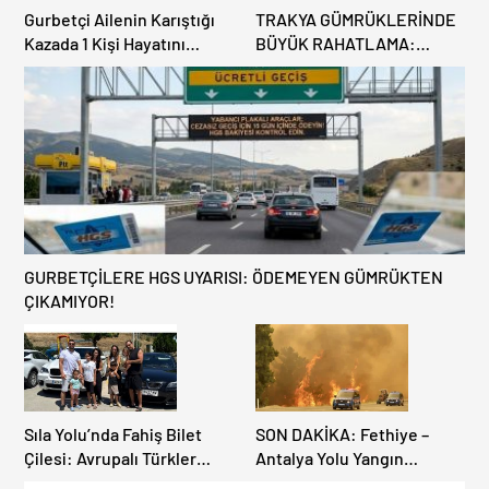
Gurbetçi Ailenin Karıştığı
TRAKYA GÜMRÜKLERİNDE
Kazada 1 Kişi Hayatını
BÜYÜK RAHATLAMA:
Kaybederken, 7 kişi
DEREKÖY HAFİF TİCARİ
Yaralandı.
ARAÇLARA AÇILIYOR!
GURBETÇİLERE HGS UYARISI: ÖDEMEYEN GÜMRÜKTEN
ÇIKAMIYOR!
Sıla Yolu’nda Fahiş Bilet
SON DAKİKA: Fethiye –
Çilesi: Avrupalı Türkler
Antalya Yolu Yangın
Karayollarına Akın Etti,
Sebebiyle Trafiğe