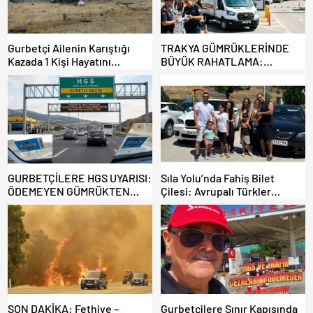
Gurbetçi Ailenin Karıştığı
TRAKYA GÜMRÜKLERİNDE
Kazada 1 Kişi Hayatını
BÜYÜK RAHATLAMA:
Kaybederken, 7 kişi Yaralandı.
DEREKÖY HAFİF TİCARİ
ARAÇLARA AÇILIYOR!
GURBETÇİLERE HGS UYARISI:
Sıla Yolu’nda Fahiş Bilet
ÖDEMEYEN GÜMRÜKTEN
Çilesi: Avrupalı Türkler
ÇIKAMIYOR!
Karayollarına Akın Etti,
Gümrükler Kilitlendi!
SON DAKİKA: Fethiye –
Gurbetçilere Sınır Kapısında