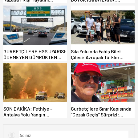
Kaybederken, 7 kişi Yaralandı.
DEREKÖY HAFİF TİCARİ
ARAÇLARA AÇILIYOR!
GURBETÇİLERE HGS UYARISI:
Sıla Yolu’nda Fahiş Bilet
ÖDEMEYEN GÜMRÜKTEN
Çilesi: Avrupalı Türkler
ÇIKAMIYOR!
Karayollarına Akın Etti,
Gümrükler Kilitlendi!
SON DAKİKA: Fethiye –
Gurbetçilere Sınır Kapısında
Antalya Yolu Yangın
“Cezalı Geçiş” Sürprizi:
Sebebiyle Trafiğe Kapatıldı!
Ödemeyen Yurt Dışına
Tahliyeler Başladı
Çıkamıyor!