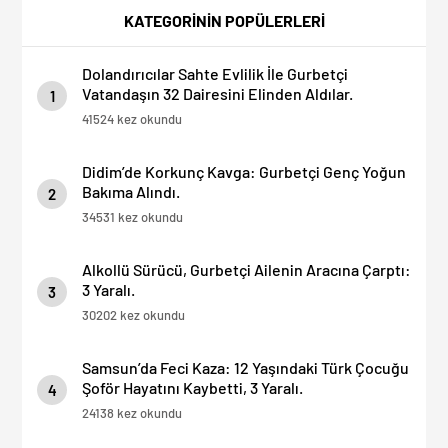
Gümrükler Kilitlendi!
Kapatıldı! Tahliyeler
KATEGORİNİN POPÜLERLERİ
Başladı
Dolandırıcılar Sahte Evlilik İle Gurbetçi
Vatandaşın 32 Dairesini Elinden Aldılar.
1
41524 kez okundu
Didim’de Korkunç Kavga: Gurbetçi Genç Yoğun
Bakıma Alındı.
2
34531 kez okundu
Alkollü Sürücü, Gurbetçi Ailenin Aracına Çarptı:
3 Yaralı.
3
30202 kez okundu
Samsun’da Feci Kaza: 12 Yaşındaki Türk Çocuğu
Şoför Hayatını Kaybetti, 3 Yaralı.
4
24138 kez okundu