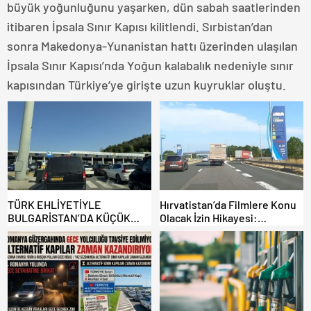
büyük yoğunluğunu yaşarken, dün sabah saatlerinden
itibaren İpsala Sınır Kapısı kilitlendi. Sırbistan’dan
sonra Makedonya-Yunanistan hattı üzerinden ulaşılan
İpsala Sınır Kapısı’nda Yoğun kalabalık nedeniyle sınır
kapısından Türkiye’ye girişte uzun kuyruklar oluştu.
TÜRK EHLİYETİYLE
Hırvatistan’da Filmlere Konu
BULGARİSTAN’DA KÜÇÜK
Olacak İzin Hikayesi:
HATA, ARACINA 6 AY EL
Benzinlikte Eşini Unuttu!
KONULMASINA YOL AÇTI