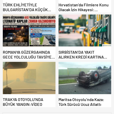
TÜRK EHLİYETİYLE
Hırvatistan’da Filmlere Konu
BULGARİSTAN’DA KÜÇÜK
Olacak İzin Hikayesi:
HATA, ARACINA 6 AY EL
Benzinlikte Eşini Unuttu!
KONULMASINA YOL AÇTI
ROMANYA GÜZERGAHINDA
SIRBİSTAN’DA YAKIT
GECE YOLCULUĞU TAVSİYE
ALIRKEN KREDİ KARTINA
EDİLMİYOR: ALTERNATİF
DİKKAT: MAĞDUR OLMAYIN!
KAPILAR ZAMAN
KAZANDIRIYOR!
TRAKYA OTOYOLU’NDA
Maritsa Otoyolu’nda Kaza:
BÜYÜK YANGIN:VİDEO
Türk Sürücü Ucuz Atlattı