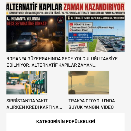
HATA, ARACINA 6 AY EL
Benzinlikte Eşini Unuttu!
KONULMASINA YOL AÇTI
ROMANYA GÜZERGAHINDA GECE YOLCULUĞU TAVSİYE
EDİLMİYOR: ALTERNATİF KAPILAR ZAMAN
KAZANDIRIYOR!
SIRBİSTAN’DA YAKIT
TRAKYA OTOYOLU’NDA
ALIRKEN KREDİ KARTINA
BÜYÜK YANGIN:VİDEO
DİKKAT: MAĞDUR
OLMAYIN!
KATEGORİNİN POPÜLERLERİ