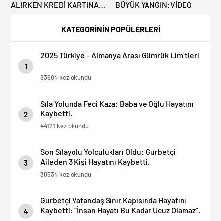
ALIRKEN KREDİ KARTINA
BÜYÜK YANGIN:VİDEO
DİKKAT: MAĞDUR
OLMAYIN!
KATEGORİNİN POPÜLERLERİ
2025 Türkiye – Almanya Arası Gümrük Limitleri
1
83684 kez okundu
Sıla Yolunda Feci Kaza: Baba ve Oğlu Hayatını
Kaybetti.
2
44121 kez okundu
Son Sılayolu Yolculukları Oldu: Gurbetçi
Aileden 3 Kişi Hayatını Kaybetti.
3
38534 kez okundu
Gurbetçi Vatandaş Sınır Kapısında Hayatını
Kaybetti: “İnsan Hayatı Bu Kadar Ucuz Olamaz”.
4