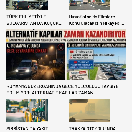
TÜRK EHLİYETİYLE
Hırvatistan’da Filmlere
BULGARİSTAN’DA KÜÇÜK
Konu Olacak İzin Hikayesi:
HATA, ARACINA 6 AY EL
Benzinlikte Eşini Unuttu!
KONULMASINA YOL AÇTI
ROMANYA GÜZERGAHINDA GECE YOLCULUĞU TAVSİYE
EDİLMİYOR: ALTERNATİF KAPILAR ZAMAN
KAZANDIRIYOR!
SIRBİSTAN’DA YAKIT
TRAKYA OTOYOLU’NDA