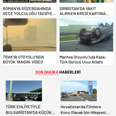
ROMANYA GÜZERGAHINDA
SIRBİSTAN’DA YAKIT
GECE YOLCULUĞU TAVSİYE
ALIRKEN KREDİ KARTINA
EDİLMİYOR: ALTERNATİF
DİKKAT: MAĞDUR OLMAYIN!
KAPILAR ZAMAN
KAZANDIRIYOR!
TRAKYA OTOYOLU’NDA
Maritsa Otoyolu’nda Kaza:
BÜYÜK YANGIN:VİDEO
Türk Sürücü Ucuz Atlattı
SON DAKİKA
HABERLERİ
TÜRK EHLİYETİYLE
Hırvatistan’da Filmlere
BULGARİSTAN’DA KÜÇÜK
Konu Olacak İzin Hikayesi: