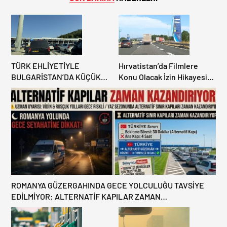
TÜRK EHLİYETİYLE
Hırvatistan’da Filmlere
BULGARİSTAN’DA KÜÇÜK
Konu Olacak İzin Hikayesi:
HATA, ARACINA 6 AY EL
Benzinlikte Eşini Unuttu!
KONULMASINA YOL AÇTI
ROMANYA GÜZERGAHINDA GECE YOLCULUĞU TAVSİYE
EDİLMİYOR: ALTERNATİF KAPILAR ZAMAN
KAZANDIRIYOR!