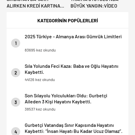
ALIRKEN KREDİ KARTINA
BÜYÜK YANGIN:VİDEO
DİKKAT: MAĞDUR
OLMAYIN!
KATEGORİNİN POPÜLERLERİ
2025 Türkiye – Almanya Arası Gümrük Limitleri
1
83695 kez okundu
Sıla Yolunda Feci Kaza: Baba ve Oğlu Hayatını
Kaybetti.
2
44126 kez okundu
Son Sılayolu Yolculukları Oldu: Gurbetçi
Aileden 3 Kişi Hayatını Kaybetti.
3
38537 kez okundu
Gurbetçi Vatandaş Sınır Kapısında Hayatını
Kaybetti: “İnsan Hayatı Bu Kadar Ucuz Olamaz”.
4