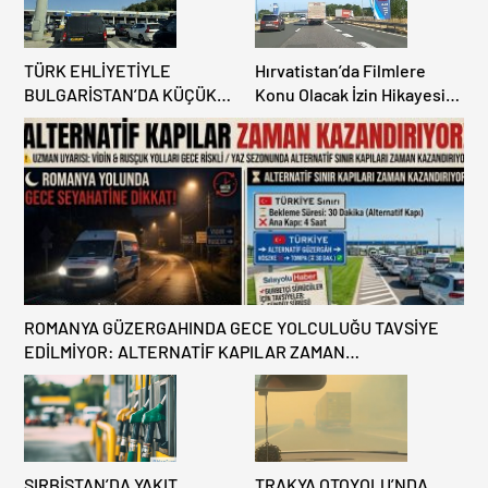
TÜRK EHLİYETİYLE
Hırvatistan’da Filmlere
BULGARİSTAN’DA KÜÇÜK
Konu Olacak İzin Hikayesi:
HATA, ARACINA 6 AY EL
Benzinlikte Eşini Unuttu!
KONULMASINA YOL AÇTI
ROMANYA GÜZERGAHINDA GECE YOLCULUĞU TAVSİYE
EDİLMİYOR: ALTERNATİF KAPILAR ZAMAN
KAZANDIRIYOR!
SIRBİSTAN’DA YAKIT
TRAKYA OTOYOLU’NDA