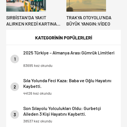
SIRBİSTAN’DA YAKIT
TRAKYA OTOYOLU’NDA
ALIRKEN KREDİ KARTINA
BÜYÜK YANGIN:VİDEO
DİKKAT: MAĞDUR
OLMAYIN!
KATEGORİNİN POPÜLERLERİ
2025 Türkiye – Almanya Arası Gümrük Limitleri
1
83695 kez okundu
Sıla Yolunda Feci Kaza: Baba ve Oğlu Hayatını
Kaybetti.
2
44126 kez okundu
Son Sılayolu Yolculukları Oldu: Gurbetçi
Aileden 3 Kişi Hayatını Kaybetti.
3
38537 kez okundu