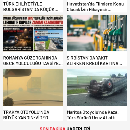
TÜRK EHLİYETİYLE
Hırvatistan’da Filmlere Konu
BULGARİSTAN’DA KÜÇÜK
Olacak İzin Hikayesi:
HATA, ARACINA 6 AY EL
Benzinlikte Eşini Unuttu!
KONULMASINA YOL AÇTI
ROMANYA GÜZERGAHINDA
SIRBİSTAN’DA YAKIT
GECE YOLCULUĞU TAVSİYE
ALIRKEN KREDİ KARTINA
EDİLMİYOR: ALTERNATİF
DİKKAT: MAĞDUR OLMAYIN!
KAPILAR ZAMAN
KAZANDIRIYOR!
TRAKYA OTOYOLU’NDA
Maritsa Otoyolu’nda Kaza:
BÜYÜK YANGIN:VİDEO
Türk Sürücü Ucuz Atlattı
SON DAKİKA
HABERLERİ