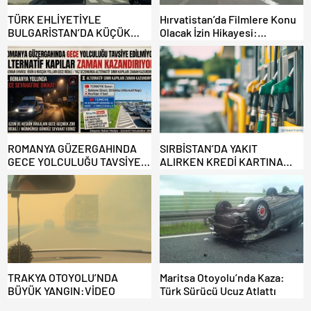
TÜRK EHLİYETİYLE
Hırvatistan’da Filmlere Konu
BULGARİSTAN’DA KÜÇÜK
Olacak İzin Hikayesi:
HATA, ARACINA 6 AY EL
Benzinlikte Eşini Unuttu!
KONULMASINA YOL AÇTI
ROMANYA GÜZERGAHINDA
SIRBİSTAN’DA YAKIT
GECE YOLCULUĞU TAVSİYE
ALIRKEN KREDİ KARTINA
EDİLMİYOR: ALTERNATİF
DİKKAT: MAĞDUR OLMAYIN!
KAPILAR ZAMAN
KAZANDIRIYOR!
TRAKYA OTOYOLU’NDA
Maritsa Otoyolu’nda Kaza:
BÜYÜK YANGIN:VİDEO
Türk Sürücü Ucuz Atlattı