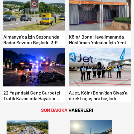
Almanya’da İzin Sezonunda
Köln/ Bonn Havalimanında
Radar Sezonu Başladı: 3-9
Müslüman Yolcular İçin Yeni
Ağustos’ta Radar Hız
İbadet Alanları Açıldı
Denetimi Yapılacak!
22 Yaşındaki Genç Gurbetçi
AJet, Köln/Bonn’dan Sivas’a
Trafik Kazasında Hayatını
direkt uçuşlara başladı
Kaybetti.
SON DAKİKA
HABERLERİ