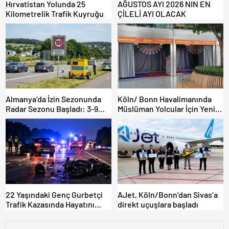
Hırvatistan Yolunda 25
AĞUSTOS AYI 2026 NIN EN
Kilometrelik Trafik Kuyruğu
ÇİLELİ AYI OLACAK
Almanya’da İzin Sezonunda
Köln/ Bonn Havalimanında
Radar Sezonu Başladı: 3-9
Müslüman Yolcular İçin Yeni
Ağustos’ta Radar Hız
İbadet Alanları Açıldı
Denetimi Yapılacak!
22 Yaşındaki Genç Gurbetçi
AJet, Köln/Bonn’dan Sivas’a
Trafik Kazasında Hayatını
direkt uçuşlara başladı
Kaybetti.