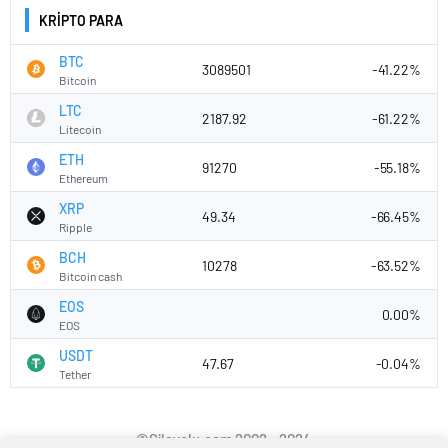
KRİPTO PARA
BTC
3089501
-41.22%
Bitcoin
LTC
2187.92
-61.22%
Litecoin
ETH
91270
-55.18%
Ethereum
XRP
49.34
-66.45%
Ripple
BCH
10278
-63.52%
Bitcoin cash
EOS
0.00%
EOS
USDT
47.67
-0.04%
Tether
©Silayolu.com 2002 - 2024