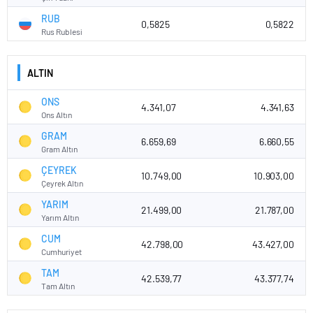
RUB
0,5825
0,5822
Rus Rublesi
ALTIN
ONS
4.341,07
4.341,63
Ons Altın
GRAM
6.659,69
6.660,55
Gram Altın
ÇEYREK
10.749,00
10.903,00
Çeyrek Altın
YARIM
21.499,00
21.787,00
Yarım Altın
CUM
42.798,00
43.427,00
Cumhuriyet
TAM
42.539,77
43.377,74
Tam Altın