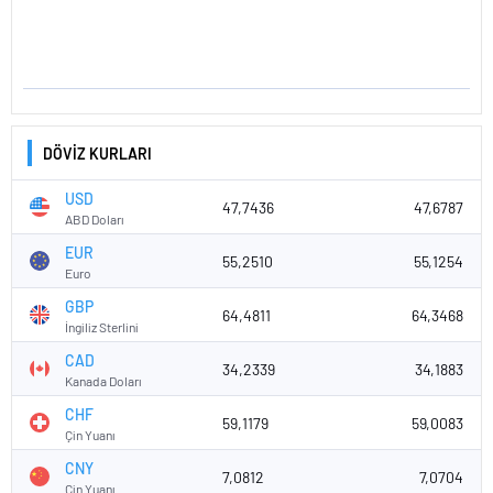
DÖVİZ KURLARI
USD
47,7436
47,6787
ABD Doları
EUR
55,2510
55,1254
Euro
GBP
64,4811
64,3468
İngiliz Sterlini
CAD
34,2339
34,1883
Kanada Doları
CHF
59,1179
59,0083
Çin Yuanı
CNY
7,0812
7,0704
Çin Yuanı