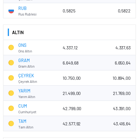
RUB
0,5825
0,5822
Rus Rublesi
ALTIN
ONS
4.337,12
4.337,63
Ons Altın
GRAM
6.649,68
6.650,64
Gram Altın
ÇEYREK
10.750,00
10.894,00
Çeyrek Altın
YARIM
21.499,00
21.769,00
Yarım Altın
CUM
42.799,00
43.391,00
Cumhuriyet
TAM
42.577,92
43.416,64
Tam Altın