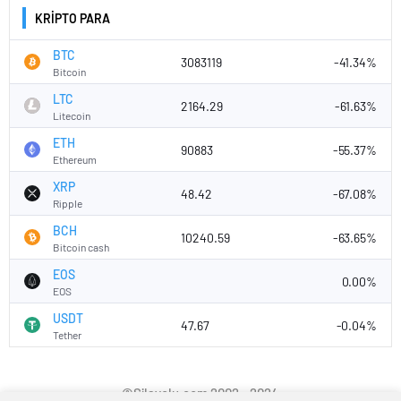
KRİPTO PARA
BTC
3083119
-41.34%
Bitcoin
LTC
2164.29
-61.63%
Litecoin
ETH
90883
-55.37%
Ethereum
XRP
48.42
-67.08%
Ripple
BCH
10240.59
-63.65%
Bitcoin cash
EOS
0.00%
EOS
USDT
47.67
-0.04%
Tether
©Silayolu.com 2002 - 2024