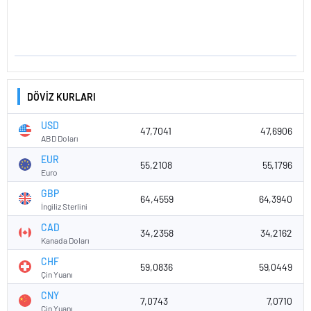
DÖVİZ KURLARI
USD
47,7041
47,6906
ABD Doları
EUR
55,2108
55,1796
Euro
GBP
64,4559
64,3940
İngiliz Sterlini
CAD
34,2358
34,2162
Kanada Doları
CHF
59,0836
59,0449
Çin Yuanı
CNY
7,0743
7,0710
Çin Yuanı