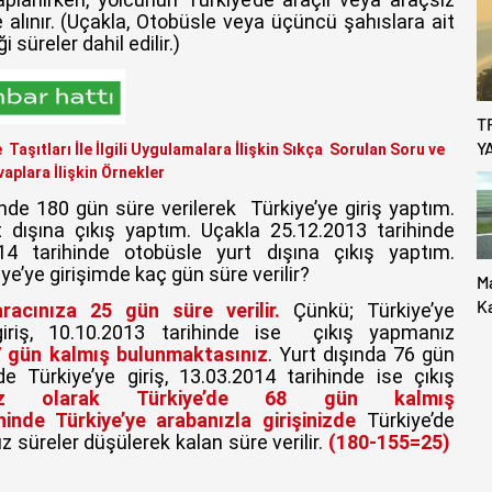
K
e alınır. (Uçakla, Otobüsle veya üçüncü şahıslara ait
K
 süreler dahil edilir.)
T
Y
Taşıtları İle İlgili Uygulamalara İlişkin Sıkça Sorulan Soru ve
aplara İlişkin Örnekler
nde 180 gün süre verilerek Türkiye’ye giriş yaptım.
t dışına çıkış yaptım. Uçakla 25.12.2013 tarihinde
014 tarihinde otobüsle yurt dışına çıkış yaptım.
e’ye girişimde kaç gün süre verilir?
M
K
aracınıza 25 gün süre verilir.
Çünkü; Türkiye’ye
Uc
 giriş, 10.10.2013 tarihinde ise çıkış yapmanız
87 gün kalmış bulunmaktasınız
. Yurt dışında 76 gün
e Türkiye’ye giriş, 13.03.2014 tarihinde ise çıkış
sız olarak Türkiye’de 68 gün kalmış
hinde Türkiye’ye arabanızla girişinizde
Türkiye’de
ız süreler düşülerek kalan süre verilir.
(180-155=25)