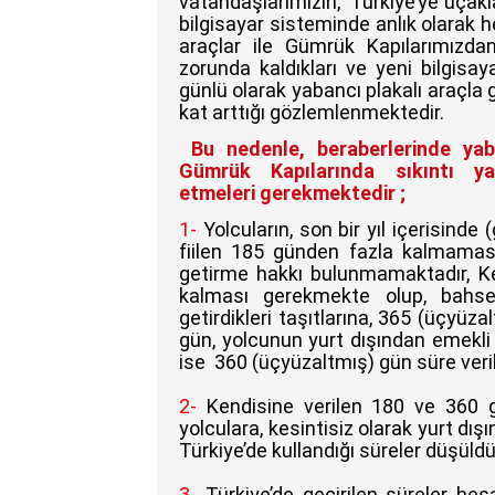
vatandaşlarımızın, Türkiye’ye uçakla
bilgisayar sisteminde anlık olarak he
araçlar ile Gümrük Kapılarımızdan
zorunda kaldıkları ve yeni bilgisa
günlü olarak yabancı plakalı araçla g
kat arttığı gözlemlenmektedir.
Bu nedenle, beraberlerinde yaba
Gümrük Kapılarında sıkıntı ya
etmeleri gerekmektedir ;
1-
Yolcuların, son bir yıl içerisinde (
fiilen 185 günden fazla kalmaması
getirme hakkı bulunmamaktadır, Ke
kalması gerekmekte olup, bahse 
getirdikleri taşıtlarına, 365 (üçyü
gün, yolcunun yurt dışından emekli 
ise 360 (üçyüzaltmış) gün süre verili
2-
Kendisine verilen 180 ve 360 
yolculara, kesintisiz olarak yurt dı
Türkiye’de kullandığı süreler düşüldü
3-
Türkiye’de geçirilen süreler hes