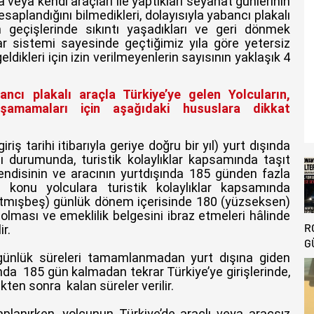
 veya kendi araçları ile yaptıkları seyahat günlerinin
saplandığını bilmedikleri, dolayısıyla yabancı plakalı
 geçişlerinde sıkıntı yaşadıkları ve geri dönmek
yar sistemi sayesinde geçtiğimiz yıla göre yetersiz
eldikleri için izin verilmeyenlerin sayısının yaklaşık 4
ncı plakalı araçla Türkiye’ye gelen Yolcuların,
şamamaları için aşağıdaki hususlara dikkat
giriş tarihi itibarıyla geriye doğru bir yıl) yurt dışında
 durumunda, turistik kolaylıklar kapsamında taşıt
ndisinin ve aracının yurtdışında 185 günden fazla
konu yolculara turistik kolaylıklar kapsamında
zaltmışbeş) günlük dönem içerisinde 180 (yüzseksen)
olması ve emeklilik belgesini ibraz etmeleri hâlinde
R
r.
G
günlük süreleri tamamlanmadan yurt dışına giden
G
şında 185 gün kalmadan tekrar Türkiye’ye girişlerinde,
T
kten sonra kalan süreler verilir.
E
A
aplanırken, yolcunun Türkiye’de araçlı veya araçsız