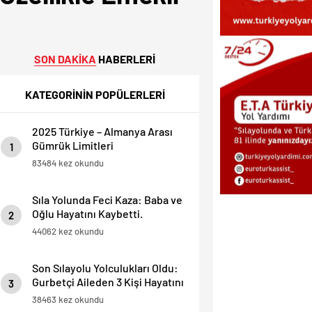
SON DAKİKA
HABERLERİ
KATEGORİNİN POPÜLERLERİ
2025 Türkiye – Almanya Arası
Gümrük Limitleri
1
83484 kez okundu
Sıla Yolunda Feci Kaza: Baba ve
Oğlu Hayatını Kaybetti.
2
44062 kez okundu
Son Sılayolu Yolculukları Oldu:
Gurbetçi Aileden 3 Kişi Hayatını
3
Kaybetti.
38463 kez okundu