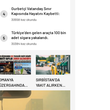
Gurbetçi Vatandaş Sınır
Kapısında Hayatını Kaybetti:
4
“İnsan Hayatı Bu Kadar Ucuz
30558 kez okundu
Olamaz”.
Türkiye’den gelen araçta 100 bin
adet sigara yakalandı.
5
30384 kez okundu
OMANYA
SIRBİSTAN’DA
ÜZERGAHINDA
YAKIT ALIRKEN
ECE YOLCULUĞU
KREDİ KARTINA
AVSİYE
DİKKAT: MAĞDUR
DİLMİYOR:
OLMAYIN!
LTERNATİF