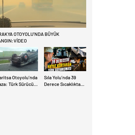
APILAR ZAMAN
AZANDIRIYOR!
RAKYA OTOYOLU’NDA BÜYÜK
ANGIN:VİDEO
aritsa Otoyolu’nda
Sıla Yolu’nda 39
aza: Türk Sürücü
Derece Sıcaklıkta
uz Atlattı
Hayat Kurtaran Türk
Dayanışması!