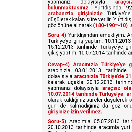
yapmanız dolayısıyla
araç
bulunmaktasınız.
Yurtdışında 9
arabanızla girişinizde
Türkiye’d
düşülerek kalan süre verilir. Yurt d
göz önüne alınarak
(180-190=-10) ar
Soru-4)
Yurtdışından emekliyim. Ar
Türkiye’ye giriş yaptım. 10.11.2013
15.12.2013 tarihinde Türkiye’ye gi
çıkış yaptım. 10.07.2014 tarihinde a
Cevap-4)
Aracınızla Türkiye’ye g
aracınızla 03.01.2013 tarihinde
dolayısıyla
aracınızla Türkiye’de 3
kalarak uçakla 20.12.2013 tarihind
yapmanız dolayısıyla
araçsız ola
10.07.2014 tarihinde Türkiye’ye ar
olarak kaldığınız süreler düşülerek k
gün de kalmadığınız da göz önü
girişinize izin verilmez.
Soru-5)
Aracımla 05.07.2013 tari
20.10.2013 tarihinde aracımla yurt