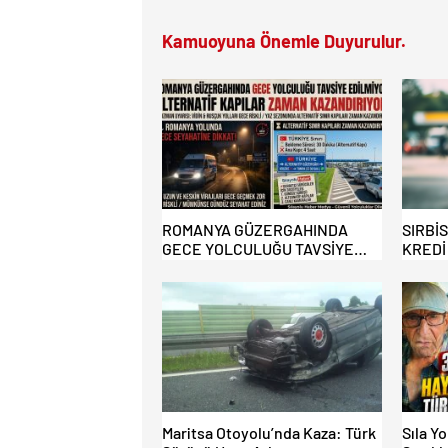
Kamuoyuna Önemle Duyurulur.
ROMANYA GÜZERGAHINDA
SIRBİ
GECE YOLCULUĞU TAVSİYE
KREDİ
EDİLMİYOR: ALTERNATİF
MAĞDU
KAPILAR ZAMAN
KAZANDIRIYOR!
Maritsa Otoyolu’nda Kaza: Türk
Sıla Y