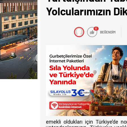
Yolcularımızın Di
0
BEĞENDİM
emekli oldukları için Türkiye’de 