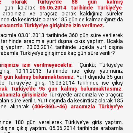
sız olarak Türkiye’de 88 gün kalmış
2 gün kalarak
05.06.2014 tarihinde Türkiye’ye
e aracınızla ve araçsız olarak kaldığınız süreler
ışında da kesintisiz olarak 185 gün de kalmadığınız da
acınızla Türkiye’ye girişinize izin verilmez.
acımla 03.01.2013 tarihinde 360 gün süre verilerek
 tarihinde aracımla yurt dışına çıkış yaptım. Uçakla
riş yaptım. 20.03.2014 tarihinde uçakla yurt dışına
rabamla Türkiye’ye girişimde kaç gün süre verilir?
irişinize izin verilmeyecektir.
Çünkü; Türkiye’ye
 giriş, 10.11.2013 tarihinde ise çıkış yapmanız
11 gün kalmış bulunmaktasınız
. Yurt dışında 35 gün
e Türkiye’ye giriş, 15.03.2014 tarihinde ise çıkış
rak Türkiye’de 95 gün kalmış bulunmaktasınız.
abanızla girişinizde
Türkiye’de aracınızla ve araçsız
alan süre verilir. Yurt dışında da kesintisiz olarak 185
ne alınarak
(406-360=-46) aracınızla Türkiye’ye
hinde 180 gün vereilerek Türkiye’ye giriş yaptım.
 dışına çıkış yaptım. 05.06.2014 tarihinde arabamla