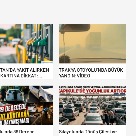
STAN’DA YAKIT ALIRKEN
TRAKYA OTOYOLU’NDA BÜYÜK
 KARTINA DİKKAT:
YANGIN:VİDEO
R OLMAYIN!
olu’nda 39 Derece
Sılayolunda Dönüş Çilesi ve