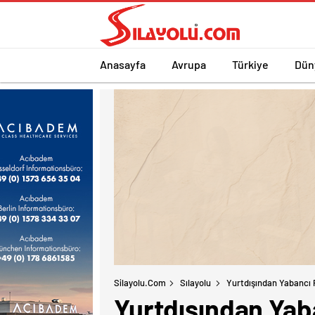
Anasayfa
Avrupa
Türkiye
Dün
Silayolu.com
Sılayolu
Yurtdışından Yabancı P
Yurtdışından Yaba