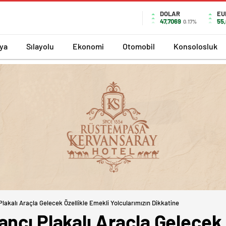
DOLAR
EU
47,7069
55
0.17%
ya
Sılayolu
Ekonomi
Otomobil
Konsolosluk
lakalı Araçla Gelecek Özellikle Emekli Yolcularımızın Dikkatine
ncı Plakalı Araçla Gelecek 