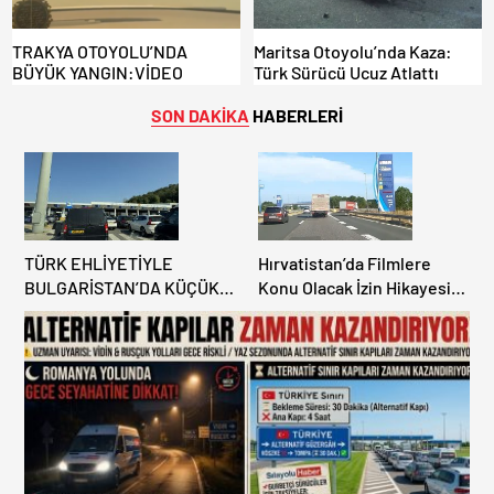
TRAKYA OTOYOLU’NDA
Maritsa Otoyolu’nda Kaza:
BÜYÜK YANGIN:VİDEO
Türk Sürücü Ucuz Atlattı
SON DAKİKA
HABERLERİ
TÜRK EHLİYETİYLE
Hırvatistan’da Filmlere
BULGARİSTAN’DA KÜÇÜK
Konu Olacak İzin Hikayesi:
HATA, ARACINA 6 AY EL
Benzinlikte Eşini Unuttu!
KONULMASINA YOL AÇTI