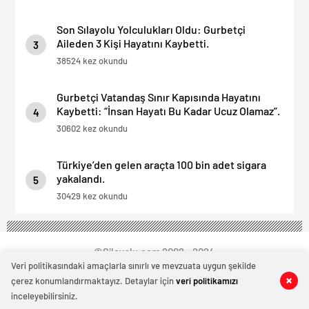
Son Sılayolu Yolculukları Oldu: Gurbetçi
Aileden 3 Kişi Hayatını Kaybetti.
3
38524 kez okundu
Gurbetçi Vatandaş Sınır Kapısında Hayatını
Kaybetti: “İnsan Hayatı Bu Kadar Ucuz Olamaz”.
4
30602 kez okundu
Türkiye’den gelen araçta 100 bin adet sigara
yakalandı.
5
30429 kez okundu
©Silayolu.com 2002 - 2024
Veri politikasındaki amaçlarla sınırlı ve mevzuata uygun şekilde
çerez konumlandırmaktayız. Detaylar için
veri politikamızı
0
0
0
0
inceleyebilirsiniz.