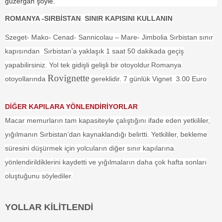
güzergah şöyle.
ROMANYA -SIRBİSTAN SINIR KAPISINI KULLANIN
Szeget- Mako- Cenad- Sannicolau – Mare- Jimbolia Sırbistan sınır
kapısından Sırbistan’a yaklaşık 1 saat 50 dakikada geçiş
yapabilirsiniz. Yol tek gidişli gelişli bir otoyoldur.Romanya
Rovignette
otoyollarında
gereklidir. 7 günlük Vignet 3.00 Euro
DİĞER KAPILARA YÖNLENDİRİYORLAR
Macar memurların tam kapasiteyle çalıştığını ifade eden yetkililer,
yığılmanın Sırbistan’dan kaynaklandığı belirtti. Yetkililer, bekleme
süresini düşürmek için yolcuların diğer sınır kapılarına
yönlendirildiklerini kaydetti ve yığılmaların daha çok hafta sonları
oluştuğunu söylediler.
YOLLAR KİLİTLENDİ