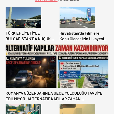
TÜRK EHLİYETİYLE
Hırvatistan’da Filmlere
BULGARİSTAN’DA KÜÇÜK
Konu Olacak İzin Hikayesi:
HATA, ARACINA 6 AY EL
Benzinlikte Eşini Unuttu!
KONULMASINA YOL AÇTI
ROMANYA GÜZERGAHINDA GECE YOLCULUĞU TAVSİYE
EDİLMİYOR: ALTERNATİF KAPILAR ZAMAN
KAZANDIRIYOR!