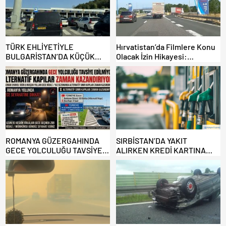
TÜRK EHLİYETİYLE
Hırvatistan’da Filmlere Konu
BULGARİSTAN’DA KÜÇÜK
Olacak İzin Hikayesi:
HATA, ARACINA 6 AY EL
Benzinlikte Eşini Unuttu!
KONULMASINA YOL AÇTI
ROMANYA GÜZERGAHINDA
SIRBİSTAN’DA YAKIT
GECE YOLCULUĞU TAVSİYE
ALIRKEN KREDİ KARTINA
EDİLMİYOR: ALTERNATİF
DİKKAT: MAĞDUR OLMAYIN!
KAPILAR ZAMAN
KAZANDIRIYOR!