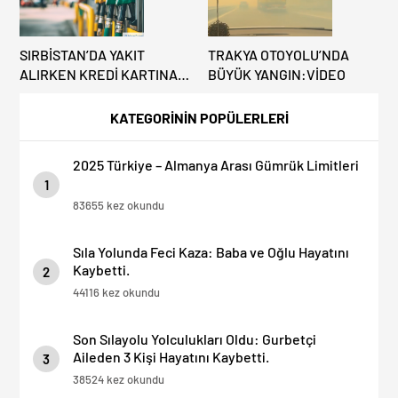
SIRBİSTAN’DA YAKIT
TRAKYA OTOYOLU’NDA
ALIRKEN KREDİ KARTINA
BÜYÜK YANGIN:VİDEO
DİKKAT: MAĞDUR
OLMAYIN!
KATEGORİNİN POPÜLERLERİ
2025 Türkiye – Almanya Arası Gümrük Limitleri
1
83655 kez okundu
Sıla Yolunda Feci Kaza: Baba ve Oğlu Hayatını
Kaybetti.
2
44116 kez okundu
Son Sılayolu Yolculukları Oldu: Gurbetçi
Aileden 3 Kişi Hayatını Kaybetti.
3
38524 kez okundu