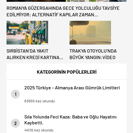
ROMANYA GÜZERGAHINDA GECE YOLCULUĞU TAVSİYE
EDİLMİYOR: ALTERNATİF KAPILAR ZAMAN
KAZANDIRIYOR!
SIRBİSTAN’DA YAKIT
TRAKYA OTOYOLU’NDA
ALIRKEN KREDİ KARTINA
BÜYÜK YANGIN:VİDEO
DİKKAT: MAĞDUR
OLMAYIN!
KATEGORİNİN POPÜLERLERİ
2025 Türkiye – Almanya Arası Gümrük Limitleri
1
83655 kez okundu
Sıla Yolunda Feci Kaza: Baba ve Oğlu Hayatını
Kaybetti.
2
44116 kez okundu