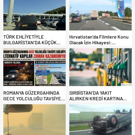
TÜRK EHLİYETİYLE
Hırvatistan’da Filmlere Konu
BULGARİSTAN’DA KÜÇÜK
Olacak İzin Hikayesi:
HATA, ARACINA 6 AY EL
Benzinlikte Eşini Unuttu!
KONULMASINA YOL AÇTI
ROMANYA GÜZERGAHINDA
SIRBİSTAN’DA YAKIT
GECE YOLCULUĞU TAVSİYE
ALIRKEN KREDİ KARTINA
EDİLMİYOR: ALTERNATİF
DİKKAT: MAĞDUR OLMAYIN!
KAPILAR ZAMAN
KAZANDIRIYOR!