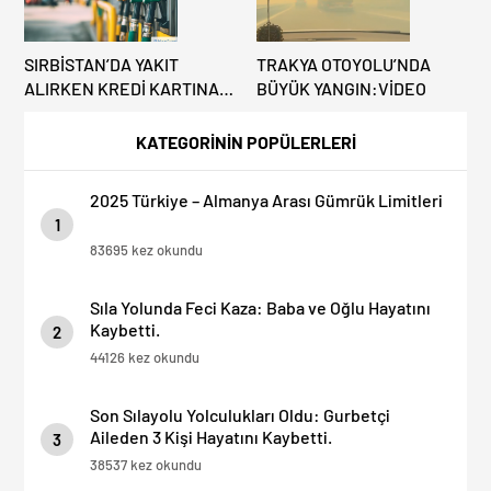
SIRBİSTAN’DA YAKIT
TRAKYA OTOYOLU’NDA
ALIRKEN KREDİ KARTINA
BÜYÜK YANGIN:VİDEO
DİKKAT: MAĞDUR
OLMAYIN!
KATEGORİNİN POPÜLERLERİ
2025 Türkiye – Almanya Arası Gümrük Limitleri
1
83695 kez okundu
Sıla Yolunda Feci Kaza: Baba ve Oğlu Hayatını
Kaybetti.
2
44126 kez okundu
Son Sılayolu Yolculukları Oldu: Gurbetçi
Aileden 3 Kişi Hayatını Kaybetti.
3
38537 kez okundu