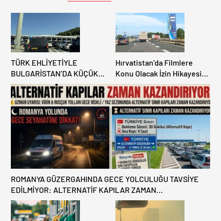
TÜRK EHLİYETİYLE
Hırvatistan’da Filmlere
BULGARİSTAN’DA KÜÇÜK
Konu Olacak İzin Hikayesi:
HATA, ARACINA 6 AY EL
Benzinlikte Eşini Unuttu!
KONULMASINA YOL AÇTI
ROMANYA GÜZERGAHINDA GECE YOLCULUĞU TAVSİYE
EDİLMİYOR: ALTERNATİF KAPILAR ZAMAN
KAZANDIRIYOR!