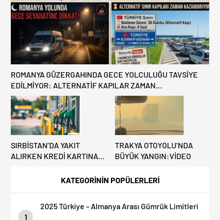
ROMANYA GÜZERGAHINDA GECE YOLCULUĞU TAVSİYE
EDİLMİYOR: ALTERNATİF KAPILAR ZAMAN
KAZANDIRIYOR!
SIRBİSTAN’DA YAKIT
TRAKYA OTOYOLU’NDA
ALIRKEN KREDİ KARTINA
BÜYÜK YANGIN:VİDEO
DİKKAT: MAĞDUR
OLMAYIN!
KATEGORİNİN POPÜLERLERİ
2025 Türkiye – Almanya Arası Gümrük Limitleri
1