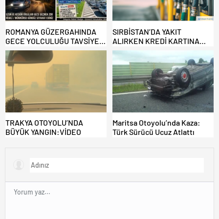
ROMANYA GÜZERGAHINDA
SIRBİSTAN’DA YAKIT
GECE YOLCULUĞU TAVSİYE
ALIRKEN KREDİ KARTINA
EDİLMİYOR: ALTERNATİF
DİKKAT: MAĞDUR OLMAYIN!
KAPILAR ZAMAN
KAZANDIRIYOR!
TRAKYA OTOYOLU’NDA
Maritsa Otoyolu’nda Kaza:
BÜYÜK YANGIN:VİDEO
Türk Sürücü Ucuz Atlattı