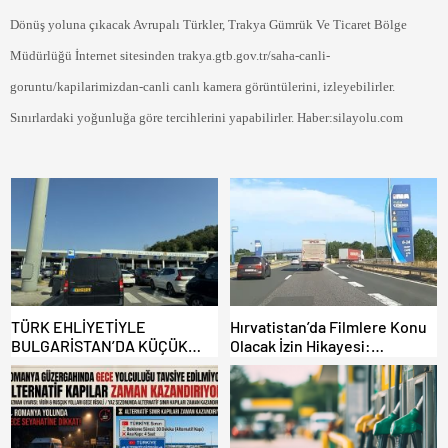
Dönüş yoluna çıkacak Avrupalı Türkler, Trakya Gümrük Ve Ticaret Bölge
Müdürlüğü İnternet sitesinden trakya.gtb.gov.tr/saha-canli-
goruntu/kapilarimizdan-canli canlı kamera görüntülerini, izleyebilirler.
Sınırlardaki yoğunluğa göre tercihlerini yapabilirler. Haber:silayolu.com
TÜRK EHLİYETİYLE
Hırvatistan’da Filmlere Konu
BULGARİSTAN’DA KÜÇÜK
Olacak İzin Hikayesi:
HATA, ARACINA 6 AY EL
Benzinlikte Eşini Unuttu!
KONULMASINA YOL AÇTI