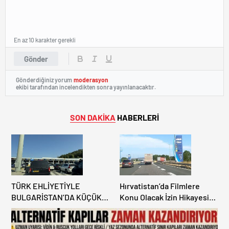
En az 10 karakter gerekli
Gönder
Gönderdiğiniz yorum
moderasyon
ekibi tarafından incelendikten sonra yayınlanacaktır.
SON DAKİKA
HABERLERİ
TÜRK EHLİYETİYLE
Hırvatistan’da Filmlere
BULGARİSTAN’DA KÜÇÜK
Konu Olacak İzin Hikayesi:
HATA, ARACINA 6 AY EL
Benzinlikte Eşini Unuttu!
KONULMASINA YOL AÇTI