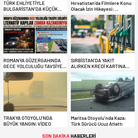
TÜRK EHLİYETİYLE
Hırvatistan’da Filmlere Konu
BULGARİSTAN’DA KÜÇÜK
Olacak İzin Hikayesi:
HATA, ARACINA 6 AY EL
Benzinlikte Eşini Unuttu!
KONULMASINA YOL AÇTI
ROMANYA GÜZERGAHINDA
SIRBİSTAN’DA YAKIT
GECE YOLCULUĞU TAVSİYE
ALIRKEN KREDİ KARTINA
EDİLMİYOR: ALTERNATİF
DİKKAT: MAĞDUR OLMAYIN!
KAPILAR ZAMAN
KAZANDIRIYOR!
TRAKYA OTOYOLU’NDA
Maritsa Otoyolu’nda Kaza:
BÜYÜK YANGIN:VİDEO
Türk Sürücü Ucuz Atlattı
SON DAKİKA
HABERLERİ