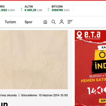
URO
ALTIN
BITCOIN
,1692
6.665,28
3099786
0.28%
2,66
0.9%
Turizm
Spor
0 kez okundu
|
Güncelleme: 10 Haziran 2014 10:50
un