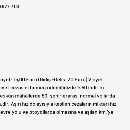
 877 71 81
nyet: 15,00 Euro (Gidiş -Geliş: 30 Euro) Vinyet
nyet cezasını hemen ödediğinizde %50 indirim
 meskûn mahallerde 50, şehirlerarası normal yollarda
ir. Aşırı hız dolayısıyla kesilen cezaların miktarı hız
 çevre yolu ve otoyollarda olmasına ve aşılan km.’ye