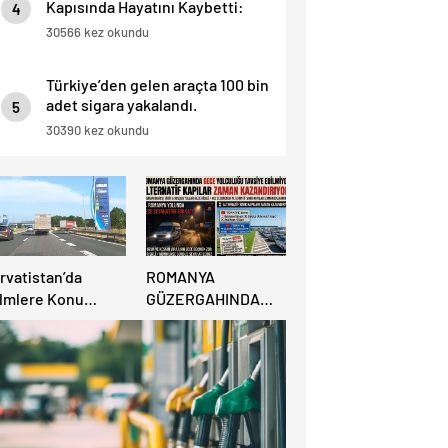
Kapısında Hayatını Kaybetti:
4
“İnsan Hayatı Bu Kadar Ucuz
30566 kez okundu
Olamaz”.
Türkiye’den gelen araçta 100 bin
adet sigara yakalandı.
5
30390 kez okundu
rvatistan’da
ROMANYA
ilmlere Konu
GÜZERGAHINDA
acak İzin
GECE YOLCULUĞU
ikayesi:
TAVSİYE
nzinlikte Eşini
EDİLMİYOR:
nuttu!
ALTERNATİF
KAPILAR ZAMAN
KAZANDIRIYOR!