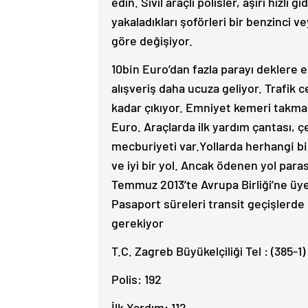
edin. Sivil araçlı polisler, aşırı hızlı
yakaladıkları şoförleri bir benzinci v
göre değişiyor.
10
bin Euro’dan fazla
parayı deklere e
alışveriş daha ucuza geliyor. Trafik c
kadar çıkıyor. Emniyet kemeri takm
Euro. Araçlarda ilk yardım çantası,
mecburiyeti var.
Yollarda herhangi b
ve iyi bir yol. Ancak ödenen yol paras
Temmuz 2013’te Avrupa Birliği’ne üye 
Pasaport süreleri transit geçişlerde
gerekiyor
T.C. Zagreb Büyükelçiliği Tel : (385-1
Polis: 192
İlk Yardım: 112