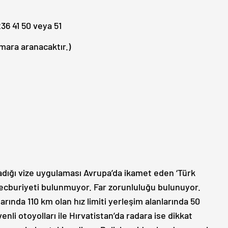
236 41 50 veya 51
umara aranacaktır.)
ladığı vize uygulaması Avrupa’da ikamet eden ‘Türk
ecburiyeti bulunmuyor. Far zorunluluğu bulunuyor.
larında 110 km olan hız limiti yerleşim alanlarında 50
nli otoyolları ile Hırvatistan’da radara ise dikkat