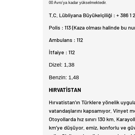
00 Avro’ya kadar yükselmektedir.
T.C. Lübliyana Büyükelçiliği : + 386 1 
Polis : 113 (Kaza olması halinde bu n
Ambulans : 112
İtfaiye : 112
Dizel: 1,38
Benzin: 1,48
HIRVATİSTAN
Hırvatistan’ın Türklere yönelik uygu
vatandaşlarını kapsamıyor. Vinyet m
Otoyollarda hız sınırı 130 km. Karayol
km’ye düşüyor. emiz, konforlu ve güve