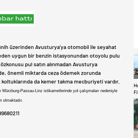
nih üzerinden Avusturya’ya otomobil ile seyahat
meden uygun bir benzin istasyonundan otoyolu pulu
Sözkonusu pul satın alınmadan Avusturya
inde, önemli miktarda ceza ödemek zorunda
a koltuklarında da kemer takma mecburiyeti vardır.
Hı
ve Würzburg-Passau
-Linz istikametlerinde yol çalışmaları nedeniyle
F
Ol
 olmaktadır.
H
Be
89680211
U