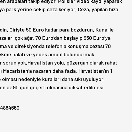
 giden arabaları takip ediyor. Polisler video kaydı yaparak
eya park yerine çekip ceza kesiyor. Ceza, yapılan hıza
din. Girişte 50 Euro kadar para bozdurun. Kuna ile
ezaları çok ağır, 70 Euro’dan başlayıp 950 Euro’ya
ama ve direksiyonda telefonla konuşma cezası 70
 çekme halatı ve yedek ampul bulundurmak
ir sorun yok.H
ırvatistan yolu, güzergah olarak rahat
ı Macaristan’a nazaran daha fazla. Hırvatistan’ın 1
olması nedeniyle kuralları daha sıkı uyuluyor.
 en az 90 gün geçerli olmasına dikkat edilmesi
) 4864660