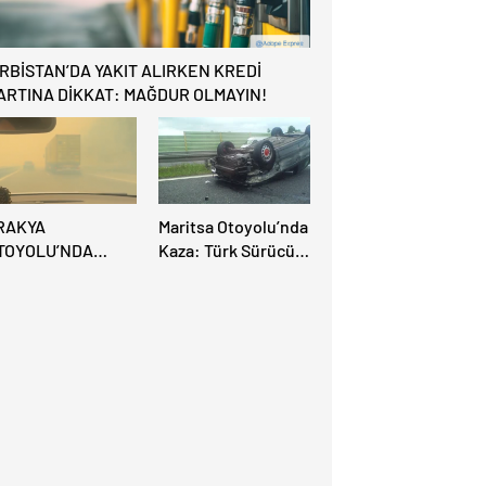
IRBİSTAN’DA YAKIT ALIRKEN KREDİ
ARTINA DİKKAT: MAĞDUR OLMAYIN!
RAKYA
Maritsa Otoyolu’nda
TOYOLU’NDA
Kaza: Türk Sürücü
ÜYÜK
Ucuz Atlattı
ANGIN:VİDEO