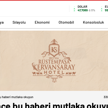
DOLAR
E
47,7089
55
0.17%
ya
Sılayolu
Ekonomi
Otomobil
Konsolosluk
u haberi mutlaka okuyun
33
ce bu haberi mutlaka okuy