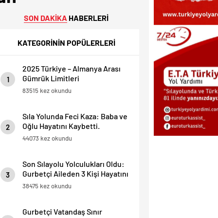
SON DAKİKA
HABERLERİ
KATEGORİNİN POPÜLERLERİ
2025 Türkiye – Almanya Arası
Gümrük Limitleri
1
83515 kez okundu
Sıla Yolunda Feci Kaza: Baba ve
Oğlu Hayatını Kaybetti.
2
44073 kez okundu
Son Sılayolu Yolculukları Oldu:
Gurbetçi Aileden 3 Kişi Hayatını
3
Kaybetti.
38475 kez okundu
Gurbetçi Vatandaş Sınır