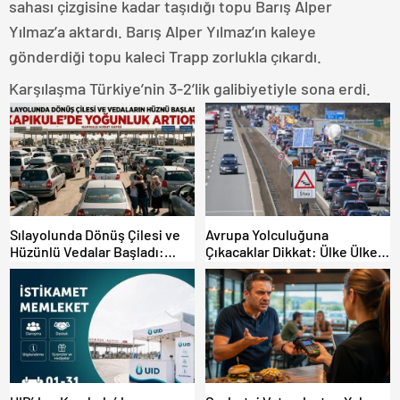
sahası çizgisine kadar taşıdığı topu Barış Alper
Yılmaz’a aktardı. Barış Alper Yılmaz’ın kaleye
gönderdiği topu kaleci Trapp zorlukla çıkardı.
Karşılaşma Türkiye’nin 3-2’lik galibiyetiyle sona erdi.
Sılayolunda Dönüş Çilesi ve
Avrupa Yolculuğuna
Hüzünlü Vedalar Başladı:
Çıkacaklar Dikkat: Ülke Ülke
Kapıkule’de Yoğunluk Artıyor!
Güncel Trafik Kuralları,
Avrupa Otoyol Hız Limitleri