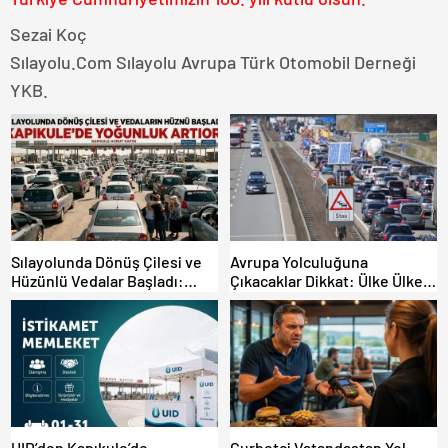
Sezai Koç
Sılayolu.Com Sılayolu Avrupa Türk Otomobil Derneği
YKB.
Sılayolunda Dönüş Çilesi ve
Avrupa Yolculuğuna
Hüzünlü Vedalar Başladı:
Çıkacaklar Dikkat: Ülke Ülke
Kapıkule’de Yoğunluk Artıyor!
Güncel Trafik Kuralları,
Avrupa Otoyol Hız Limitleri
UID’den Kapıkule’de
Gurbetçi Vatandaştan Yol