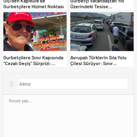
UID’den Kapıkule’de
Gurbetçi Vatandaştan Yol
Gurbetçilere Hizmet Noktası
Üzerindeki Tesise
Dolandırıcılık İddiası:
“Hesabınızı Mutlaka Kontrol
Edin”
Gurbetçilere Sınır Kapısında
Avrupalı Türklerin Sıla Yolu
“Cezalı Geçiş” Sürprizi:
Çilesi Sürüyor: Sınır
Ödemeyen Yurt Dışına
Kapılarında Saatler Süren
Çıkamıyor!
Bekleyiş