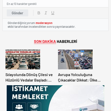
En az 10 karakter gerekli
Gönder
Gönderdiğiniz yorum
moderasyon
ekibi tarafından incelendikten sonra yayınlanacaktır.
SON DAKİKA
HABERLERİ
Sılayolunda Dönüş Çilesi ve
Avrupa Yolculuğuna
Hüzünlü Vedalar Başladı:
Çıkacaklar Dikkat: Ülke
Kapıkule’de Yoğunluk
Ülke Güncel Trafik Kuralları,
Artıyor!
Avrupa Otoyol Hız Limitleri