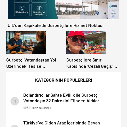
UID’den Kapıkule’de Gurbetçilere Hizmet Noktası
Gurbetçi Vatandaştan Yol
Gurbetçilere Sınır
Üzerindeki Tesise
Kapısında “Cezalı Geçiş”
Dolandırıcılık İddiası:
Sürprizi: Ödemeyen Yurt
“Hesabınızı Mutlaka Kontrol
Dışına Çıkamıyor!
KATEGORİNİN POPÜLERLERİ
Edin”
Dolandırıcılar Sahte Evlilik İle Gurbetçi
Vatandaşın 32 Dairesini Elinden Aldılar.
1
41541 kez okundu
Türkiye’ye Giden Araç İçerisinde Beyan