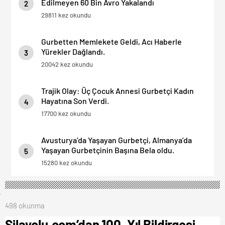
Edilmeyen 60 Bin Avro Yakalandı
2
29811 kez okundu
Gurbetten Memlekete Geldi, Acı Haberle
Yürekler Dağlandı.
3
20042 kez okundu
Trajik Olay: Üç Çocuk Annesi Gurbetçi Kadın
Hayatına Son Verdi.
4
17700 kez okundu
Avusturya’da Yaşayan Gurbetçi, Almanya’da
Yaşayan Gurbetçinin Başına Bela oldu.
5
15280 kez okundu
498 okunma
Silayolu.com’dan 100. Yıl Bildirgesi.