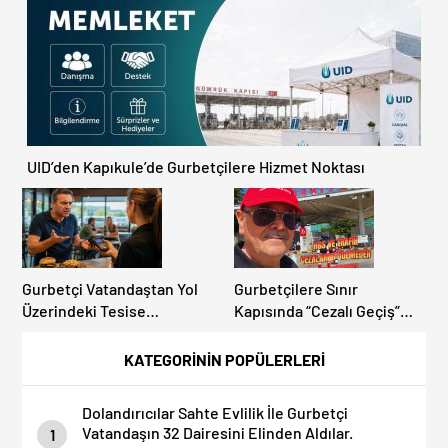
UID’den Kapıkule’de Gurbetçilere Hizmet Noktası
Gurbetçi Vatandaştan Yol
Gurbetçilere Sınır
Üzerindeki Tesise
Kapısında “Cezalı Geçiş”
Dolandırıcılık İddiası:
Sürprizi: Ödemeyen Yurt
“Hesabınızı Mutlaka Kontrol
Dışına Çıkamıyor!
KATEGORİNİN POPÜLERLERİ
Edin”
Dolandırıcılar Sahte Evlilik İle Gurbetçi
Vatandaşın 32 Dairesini Elinden Aldılar.
1