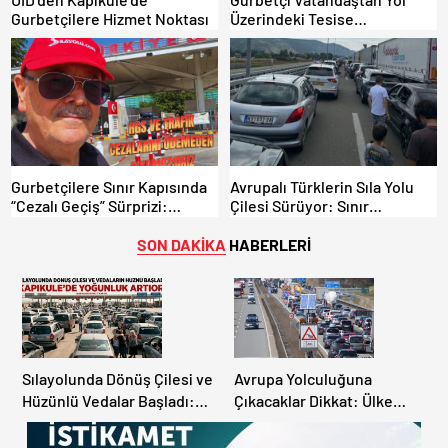
Gurbetçilere Hizmet Noktası
Üzerindeki Tesise
Dolandırıcılık İddiası:
“Hesabınızı Mutlaka Kontrol
Edin”
Gurbetçilere Sınır Kapısında
Avrupalı Türklerin Sıla Yolu
“Cezalı Geçiş” Sürprizi:
Çilesi Sürüyor: Sınır
Ödemeyen Yurt Dışına
Kapılarında Saatler Süren
Çıkamıyor!
Bekleyiş
SON DAKİKA
HABERLERİ
Sılayolunda Dönüş Çilesi ve
Avrupa Yolculuğuna
Hüzünlü Vedalar Başladı:
Çıkacaklar Dikkat: Ülke
Kapıkule’de Yoğunluk
Ülke Güncel Trafik Kuralları,
Artıyor!
Avrupa Otoyol Hız Limitleri