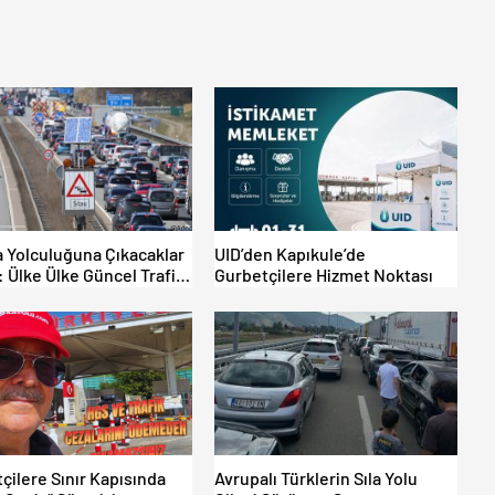
 Yolculuğuna Çıkacaklar
UID’den Kapıkule’de
: Ülke Ülke Güncel Trafik
Gurbetçilere Hizmet Noktası
arı, Avrupa Otoyol Hız
ri
çilere Sınır Kapısında
Avrupalı Türklerin Sıla Yolu