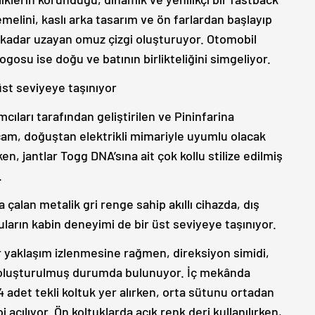
emelini, kaslı arka tasarım ve ön farlardan başlayıp
a kadar uzayan omuz çizgi oluşturuyor. Otomobil
gosu ise doğu ve batının birlikteliğini simgeliyor.
üst seviyeye taşınıyor
cıları tarafından geliştirilen ve Pininfarina
cam, doğuştan elektrikli mimariyle uyumlu olacak
n, jantlar Togg DNA’sına ait çok kollu stilize edilmiş
.
 çalan metalik gri renge sahip akıllı cihazda, dış
cuların kabin deneyimi de bir üst seviyeye taşınıyor.
r yaklaşım izlenmesine rağmen, direksiyon simidi,
an oluşturulmuş durumda bulunuyor. İç mekânda
adet tekli koltuk yer alırken, orta sütunu ortadan
bi açılıyor. Ön koltuklarda açık renk deri kullanılırken,