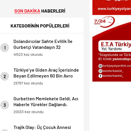
SON DAKİKA
HABERLERİ
KATEGORİNİN POPÜLERLERİ
Dolandırıcılar Sahte Evlilik İle
Gurbetçi Vatandaşın 32
1
Dairesini Elinden Aldılar.
41523 kez okundu
Türkiye’ye Giden Araç İçerisinde
Beyan Edilmeyen 60 Bin Avro
2
Yakalandı
29797 kez okundu
Gurbetten Memlekete Geldi, Acı
Haberle Yürekler Dağlandı.
3
20033 kez okundu
Trajik Olay: Üç Çocuk Annesi