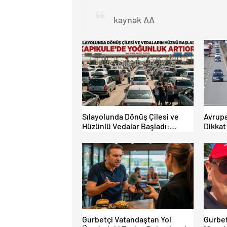
kaynak AA
Sılayolunda Dönüş Çilesi ve
Avrupa
Hüzünlü Vedalar Başladı:
Dikkat
Kapıkule’de Yoğunluk Artıyor!
Kurall
Limitle
Gurbetçi Vatandaştan Yol
Gurbet