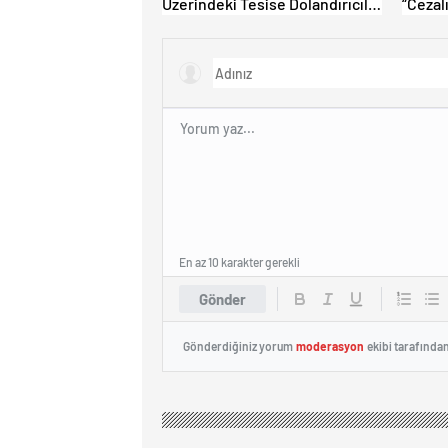
Üzerindeki Tesise Dolandırıcılık
“Cezalı
İddiası: “Hesabınızı Mutlaka
Ödeme
Kontrol Edin”
Çıkamı
En az 10 karakter gerekli
Gönder
Gönderdiğiniz yorum
moderasyon
ekibi tarafında