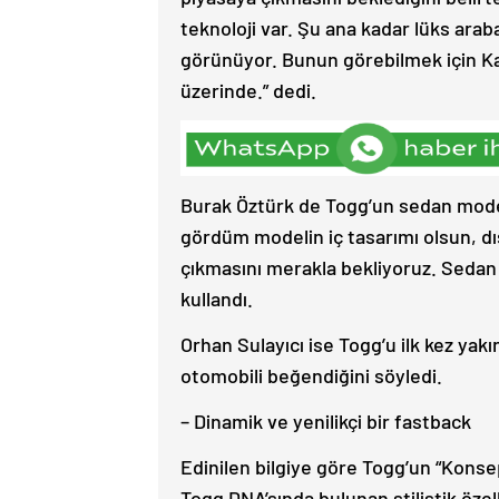
teknoloji var. Şu ana kadar lüks ara
görünüyor. Bunun görebilmek için Ka
üzerinde.” dedi.
Burak Öztürk de Togg’un sedan model
gördüm modelin iç tasarımı olsun, dış
çıkmasını merakla bekliyoruz. Sedan m
kullandı.
Orhan Sulayıcı ise Togg’u ilk kez ya
otomobili beğendiğini söyledi.
– Dinamik ve yenilikçi bir fastback
Edinilen bilgiye göre Togg’un “Konsept
Togg DNA’sında bulunan stilistik özel