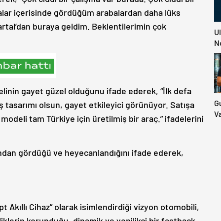
balar içerisinde gördüğüm arabalardan daha lüks
rtal’dan buraya geldim. Beklentilerimin çok
U
N
inin gayet güzel olduğunu ifade ederek, “İlk defa
G
 tasarımı olsun, gayet etkileyici görünüyor. Satışa
V
odeli tam Türkiye için üretilmiş bir araç.” ifadelerini
Ü
Do
İd
kından gördüğü ve heyecanlandığını ifade ederek,
M
E
 Akıllı Cihaz” olarak isimlendirdiği vizyon otomobili,
liklerin korunduğu, dinamik ve yenilikçi bir fastback