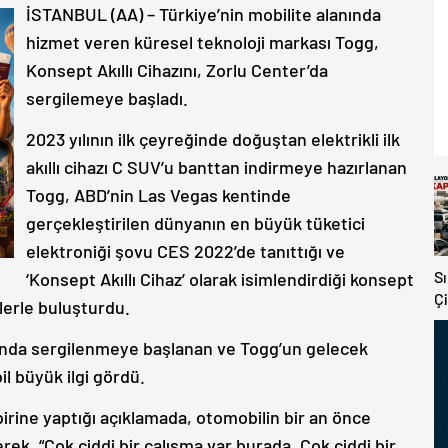
İSTANBUL (AA) – Türkiye’nin mobilite alanında
hizmet veren küresel teknoloji markası Togg,
Konsept Akıllı Cihazını, Zorlu Center’da
sergilemeye başladı.
2023 yılının ilk çeyreğinde doğuştan elektrikli ilk
akıllı cihazı C SUV’u banttan indirmeye hazırlanan
Togg, ABD’nin Las Vegas kentinde
gerçekleştirilen dünyanın en büyük tüketici
elektroniği şovu CES 2022’de tanıttığı ve
S
‘Konsept Akıllı Cihaz’ olarak isimlendirdiği konsept
Çi
lerle buluşturdu.
V
K
landa sergilenmeye başlanan ve Togg’un gelecek
Y
l büyük ilgi gördü.
irine yaptığı açıklamada, otomobilin bir an önce
rek, “Çok ciddi bir çalışma var burada. Çok ciddi bir