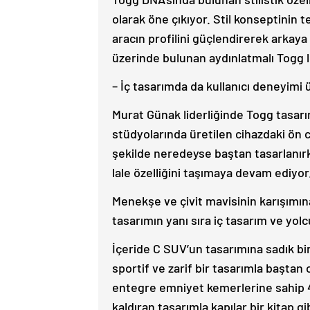
olarak öne çıkıyor. Stil konseptinin t
aracın profilini güçlendirerek arkay
üzerinde bulunan aydınlatmalı Togg lo
– İç tasarımda da kullanıcı deneyimi 
Murat Günak liderliğinde Togg tasarım
stüdyolarında üretilen cihazdaki ön 
şekilde neredeyse baştan tasarlanırke
lale özelliğini taşımaya devam ediyor
Menekşe ve çivit mavisinin karışımına
tasarımın yanı sıra iç tasarım ve yol
İçeride C SUV’un tasarımına sadık bi
sportif ve zarif bir tasarımla başt
entegre emniyet kemerlerine sahip 4 
kaldıran tasarımla kapılar bir kitap gi