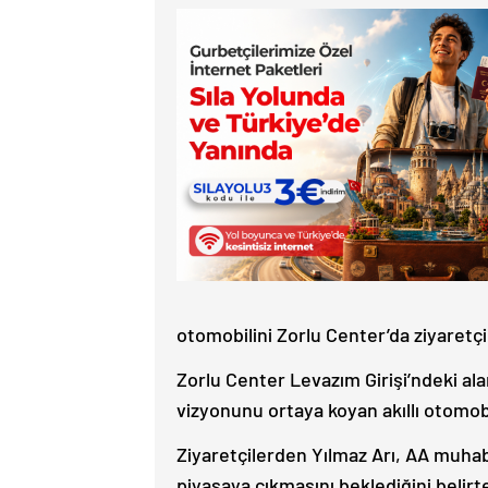
otomobilini Zorlu Center’da ziyaretçi
Zorlu Center Levazım Girişi’ndeki a
vizyonunu ortaya koyan akıllı otomobi
Ziyaretçilerden Yılmaz Arı, AA muhab
piyasaya çıkmasını beklediğini belirte