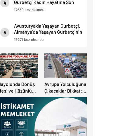
Gurbetçi Kadın Hayatına Son
4
Verdi.
17689 kez okundu
Avusturya’da Yaşayan Gurbetçi,
Almanya’da Yaşayan Gurbetçinin
5
Başına Bela oldu.
15271 kez okundu
ılayolunda Dönüş
Avrupa Yolculuğuna
lesi ve Hüzünlü
Çıkacaklar Dikkat:
edalar Başladı:
Ülke Ülke Güncel
apıkule’de
Trafik Kuralları,
oğunluk Artıyor!
Avrupa Otoyol Hız
Limitleri