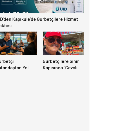
ID’den Kapıkule’de Gurbetçilere Hizmet
oktası
urbetçi
Gurbetçilere Sınır
atandaştan Yol
Kapısında “Cezalı
zerindeki Tesise
Geçiş” Sürprizi:
landırıcılık
Ödemeyen Yurt
diası: “Hesabınızı
Dışına Çıkamıyor!
utlaka Kontrol
din”