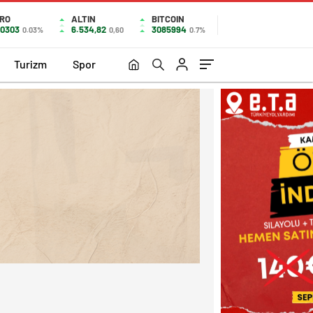
RO
ALTIN
BITCOIN
,0303
6.534,82
3085994
0.03%
0,60
0.7%
Turizm
Spor