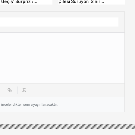
 Geçiş” Sürprizi:
Çilesi Sürüyor: Sınır
yen Yurt Dışına
Kapılarında Saatler Süren
yor!
Bekleyiş
n incelendikten sonra yayınlanacaktır.