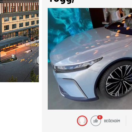
0
BEĞENDİM