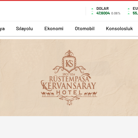
DOLAR
EU
47,6004
55
0.06%
ya
Sılayolu
Ekonomi
Otomobil
Konsolosluk