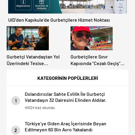
UID’den Kapıkule’de Gurbetçilere Hizmet Noktası
Gurbetçi Vatandaştan Yol
Gurbetçilere Sınır
Üzerindeki Tesise
Kapısında “Cezalı Geçiş”
Dolandırıcılık İddiası:
Sürprizi: Ödemeyen Yurt
“Hesabınızı Mutlaka Kontrol
Dışına Çıkamıyor!
KATEGORİNİN POPÜLERLERİ
Edin”
Dolandırıcılar Sahte Evlilik İle Gurbetçi
Vatandaşın 32 Dairesini Elinden Aldılar.
1
41524 kez okundu
Türkiye’ye Giden Araç İçerisinde Beyan
Edilmeyen 60 Bin Avro Yakalandı
2