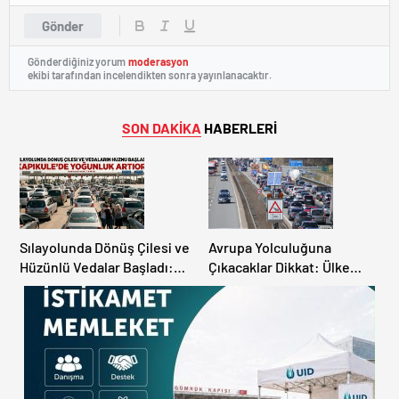
Gönder
Gönderdiğiniz yorum
moderasyon
ekibi tarafından incelendikten sonra yayınlanacaktır.
SON DAKİKA
HABERLERİ
Sılayolunda Dönüş Çilesi ve
Avrupa Yolculuğuna
Hüzünlü Vedalar Başladı:
Çıkacaklar Dikkat: Ülke
Kapıkule’de Yoğunluk
Ülke Güncel Trafik Kuralları,
Artıyor!
Avrupa Otoyol Hız Limitleri