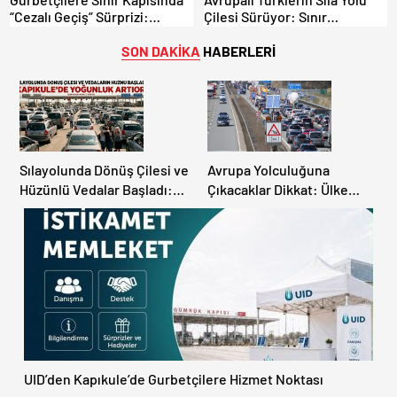
“Cezalı Geçiş” Sürprizi:
Çilesi Sürüyor: Sınır
Ödemeyen Yurt Dışına
Kapılarında Saatler Süren
Çıkamıyor!
Bekleyiş
SON DAKİKA
HABERLERİ
Sılayolunda Dönüş Çilesi ve
Avrupa Yolculuğuna
Hüzünlü Vedalar Başladı:
Çıkacaklar Dikkat: Ülke
Kapıkule’de Yoğunluk
Ülke Güncel Trafik Kuralları,
Artıyor!
Avrupa Otoyol Hız Limitleri
UID’den Kapıkule’de Gurbetçilere Hizmet Noktası