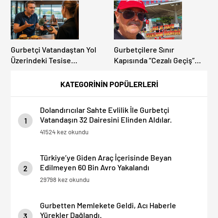
Gurbetçi Vatandaştan Yol
Gurbetçilere Sınır
Üzerindeki Tesise
Kapısında “Cezalı Geçiş”
Dolandırıcılık İddiası:
Sürprizi: Ödemeyen Yurt
“Hesabınızı Mutlaka Kontrol
Dışına Çıkamıyor!
KATEGORİNİN POPÜLERLERİ
Edin”
Dolandırıcılar Sahte Evlilik İle Gurbetçi
Vatandaşın 32 Dairesini Elinden Aldılar.
1
41524 kez okundu
Türkiye’ye Giden Araç İçerisinde Beyan
Edilmeyen 60 Bin Avro Yakalandı
2
29798 kez okundu
Gurbetten Memlekete Geldi, Acı Haberle
Yürekler Dağlandı.
3