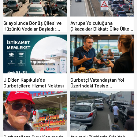
Sılayolunda Dönüş Çilesi ve
Avrupa Yolculuğuna
Hüzünlü Vedalar Başladı:
Çıkacaklar Dikkat: Ülke Ülke
Kapıkule’de Yoğunluk Artıyor!
Güncel Trafik Kuralları,
Avrupa Otoyol Hız Limitleri
UID’den Kapıkule’de
Gurbetçi Vatandaştan Yol
Gurbetçilere Hizmet Noktası
Üzerindeki Tesise
Dolandırıcılık İddiası:
“Hesabınızı Mutlaka Kontrol
Edin”
Gurbetçilere Sınır Kapısında
Avrupalı Türklerin Sıla Yolu