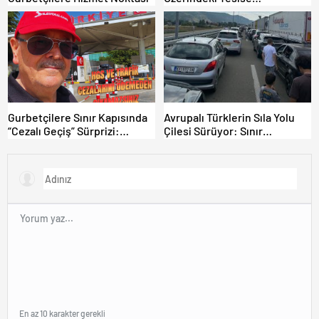
Dolandırıcılık İddiası:
“Hesabınızı Mutlaka Kontrol
Edin”
Gurbetçilere Sınır Kapısında
Avrupalı Türklerin Sıla Yolu
“Cezalı Geçiş” Sürprizi:
Çilesi Sürüyor: Sınır
Ödemeyen Yurt Dışına
Kapılarında Saatler Süren
Çıkamıyor!
Bekleyiş
En az 10 karakter gerekli