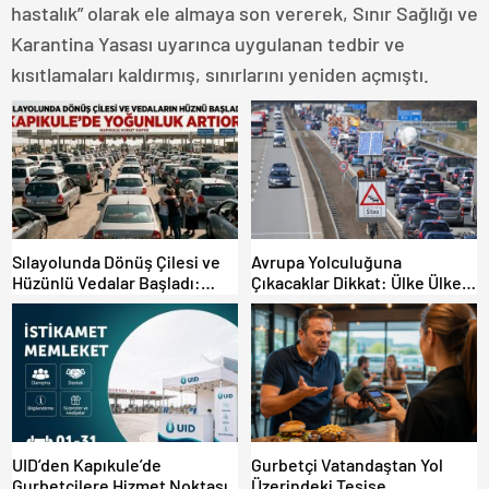
hastalık” olarak ele almaya son vererek, Sınır Sağlığı ve
Karantina Yasası uyarınca uygulanan tedbir ve
kısıtlamaları kaldırmış, sınırlarını yeniden açmıştı.
Sılayolunda Dönüş Çilesi ve
Avrupa Yolculuğuna
Hüzünlü Vedalar Başladı:
Çıkacaklar Dikkat: Ülke Ülke
Kapıkule’de Yoğunluk Artıyor!
Güncel Trafik Kuralları,
Avrupa Otoyol Hız Limitleri
UID’den Kapıkule’de
Gurbetçi Vatandaştan Yol
Gurbetçilere Hizmet Noktası
Üzerindeki Tesise