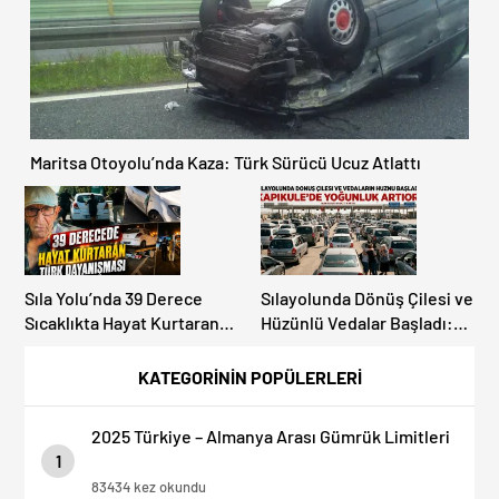
Maritsa Otoyolu’nda Kaza: Türk Sürücü Ucuz Atlattı
Sıla Yolu’nda 39 Derece
Sılayolunda Dönüş Çilesi ve
Sıcaklıkta Hayat Kurtaran
Hüzünlü Vedalar Başladı:
Türk Dayanışması!
Kapıkule’de Yoğunluk
Artıyor!
KATEGORİNİN POPÜLERLERİ
2025 Türkiye – Almanya Arası Gümrük Limitleri
1
83434 kez okundu