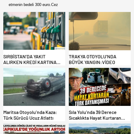
etmenin bedeli 300 euro.Cez
SIRBİSTAN’DA YAKIT
TRAKYA OTOYOLU’NDA
ALIRKEN KREDİ KARTINA
BÜYÜK YANGIN:VİDEO
DİKKAT: MAĞDUR OLMAYIN!
Maritsa Otoyolu’nda Kaza:
Sıla Yolu’nda 39 Derece
Türk Sürücü Ucuz Atlattı
Sıcaklıkta Hayat Kurtaran
Türk Dayanışması!