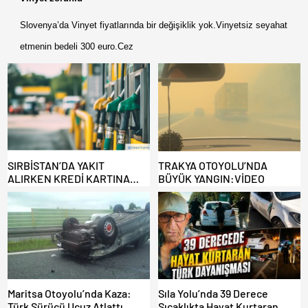
Slovenya’da Vinyet fiyatlarında bir değişiklik yok.Vinyetsiz seyahat
etmenin bedeli 300 euro.Cez
SIRBİSTAN’DA YAKIT
TRAKYA OTOYOLU’NDA
ALIRKEN KREDİ KARTINA
BÜYÜK YANGIN:VİDEO
DİKKAT: MAĞDUR OLMAYIN!
Maritsa Otoyolu’nda Kaza:
Sıla Yolu’nda 39 Derece
Türk Sürücü Ucuz Atlattı
Sıcaklıkta Hayat Kurtaran