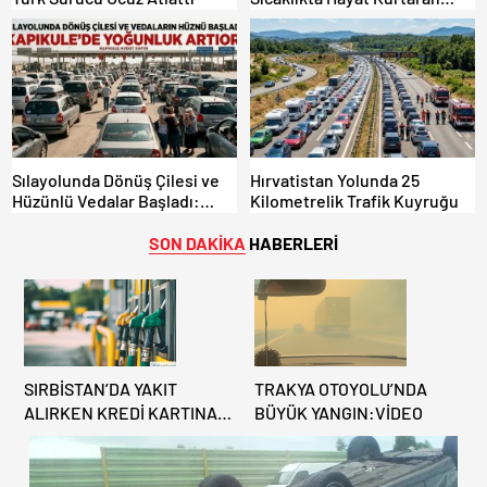
Türk Dayanışması!
Sılayolunda Dönüş Çilesi ve
Hırvatistan Yolunda 25
Hüzünlü Vedalar Başladı:
Kilometrelik Trafik Kuyruğu
Kapıkule’de Yoğunluk Artıyor!
SON DAKİKA
HABERLERİ
SIRBİSTAN’DA YAKIT
TRAKYA OTOYOLU’NDA
ALIRKEN KREDİ KARTINA
BÜYÜK YANGIN:VİDEO
DİKKAT: MAĞDUR
OLMAYIN!