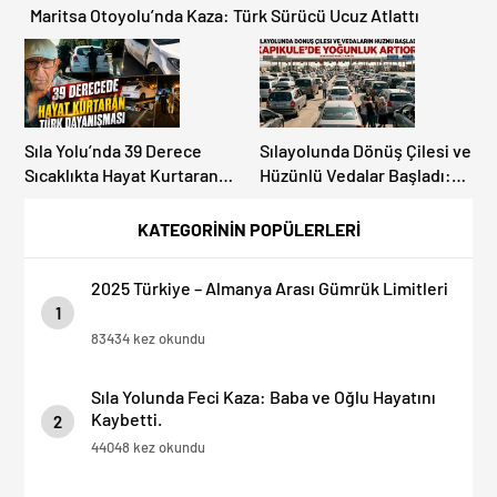
Maritsa Otoyolu’nda Kaza: Türk Sürücü Ucuz Atlattı
Sıla Yolu’nda 39 Derece
Sılayolunda Dönüş Çilesi ve
Sıcaklıkta Hayat Kurtaran
Hüzünlü Vedalar Başladı:
Türk Dayanışması!
Kapıkule’de Yoğunluk
Artıyor!
KATEGORİNİN POPÜLERLERİ
2025 Türkiye – Almanya Arası Gümrük Limitleri
1
83434 kez okundu
Sıla Yolunda Feci Kaza: Baba ve Oğlu Hayatını
Kaybetti.
2
44048 kez okundu