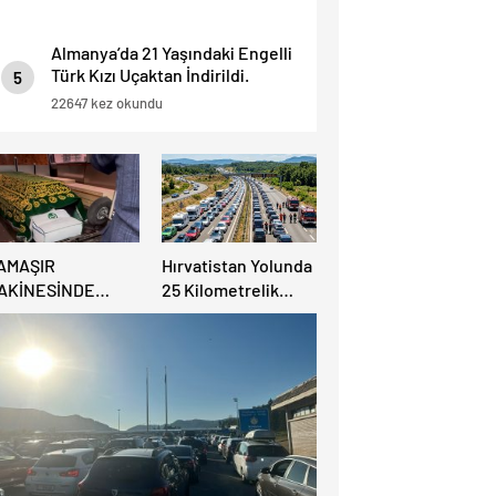
Almanya’da 21 Yaşındaki Engelli
Türk Kızı Uçaktan İndirildi.
5
Detaylar Haberde.
22647 kez okundu
AMAŞIR
Hırvatistan Yolunda
AKİNESİNDE
25 Kilometrelik
ULUNAN BEBEK
Trafik Kuyruğu
ENAZESİ ŞOK ETTİ