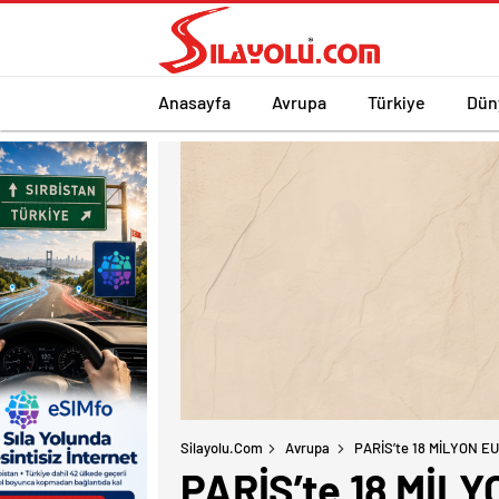
Anasayfa
Avrupa
Türkiye
Dün
Silayolu.com
Avrupa
PARİS’te 18 MİLYON E
PARİS’te 18 MİL