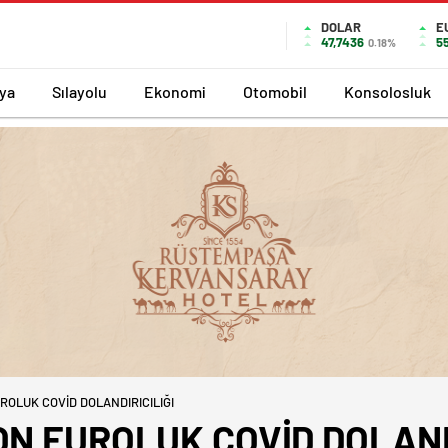
DOLAR
E
47,7436
5
0.18%
ya
Sılayolu
Ekonomi
Otomobil
Konsolosluk
UROLUK COVİD DOLANDIRICILIĞI
YON EUROLUK COVİD DOLAND