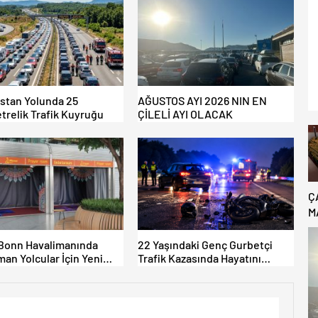
istan Yolunda 25
AĞUSTOS AYI 2026 NIN EN
trelik Trafik Kuyruğu
ÇİLELİ AYI OLACAK
Ç
M
B
C
Bonn Havalimanında
22 Yaşındaki Genç Gurbetçi
an Yolcular İçin Yeni
Trafik Kazasında Hayatını
Alanları Açıldı
Kaybetti.