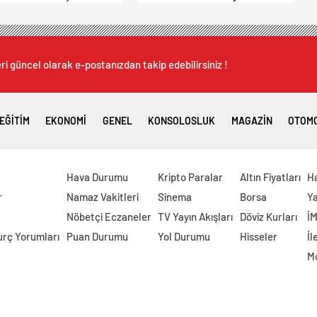
Alanları Açıldı
Kaybetti.
ri güncel olarak e-postanızdan takip edebilirsiniz !
EĞITIM
EKONOMI
GENEL
KONSOLOSLUK
MAGAZIN
OTOM
Hava Durumu
Kripto Paralar
Altın Fiyatları
H
r
Namaz Vakitleri
Sinema
Borsa
Ya
Nöbetçi Eczaneler
TV Yayın Akışları
Döviz Kurları
İ
urç Yorumları
Puan Durumu
Yol Durumu
Hisseler
İl
M