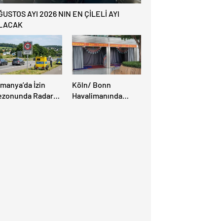
ĞUSTOS AYI 2026 NIN EN ÇİLELİ AYI
LACAK
lmanya’da İzin
Köln/ Bonn
ezonunda Radar
Havalimanında
ezonu Başladı: 3-9
Müslüman Yolcular
ğustos’ta Radar
İçin Yeni İbadet
ız Denetimi
Alanları Açıldı
pılacak!