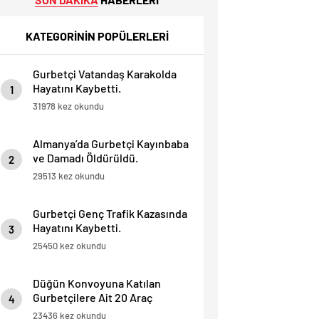
KATEGORİNİN POPÜLERLERİ
Gurbetçi Vatandaş Karakolda
Hayatını Kaybetti.
1
31978 kez okundu
Almanya’da Gurbetçi Kayınbaba
ve Damadı Öldürüldü.
2
29513 kez okundu
Gurbetçi Genç Trafik Kazasında
Hayatını Kaybetti.
3
25450 kez okundu
Düğün Konvoyuna Katılan
Gurbetçilere Ait 20 Araç
4
Trafikten Men Edildi.
23436 kez okundu