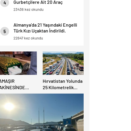
Gurbetçilere Ait 20 Araç
4
Trafikten Men Edildi.
23436 kez okundu
Almanya’da 21 Yaşındaki Engelli
Türk Kızı Uçaktan İndirildi.
5
Detaylar Haberde.
22647 kez okundu
AMAŞIR
Hırvatistan Yolunda
AKİNESİNDE
25 Kilometrelik
ULUNAN BEBEK
Trafik Kuyruğu
ENAZESİ ŞOK ETTİ