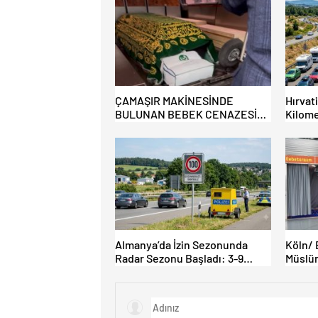
ÇAMAŞIR MAKİNESİNDE
Hırvat
BULUNAN BEBEK CENAZESİ
Kilome
ŞOK ETTİ
Almanya’da İzin Sezonunda
Köln/ 
Radar Sezonu Başladı: 3-9
Müslüm
Ağustos’ta Radar Hız Denetimi
İbadet 
Yapılacak!