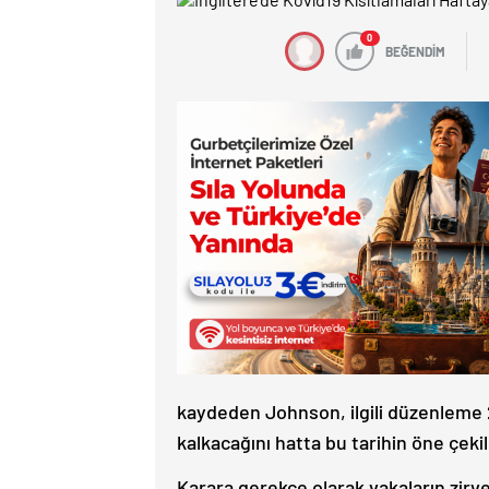
0
BEĞENDİM
kaydeden Johnson, ilgili düzenleme 
kalkacağını hatta bu tarihin öne çekil
Karara gerekçe olarak vakaların zi