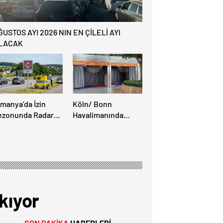
ĞUSTOS AYI 2026 NIN EN ÇİLELİ AYI
LACAK
lmanya’da İzin
Köln/ Bonn
ezonunda Radar
Havalimanında
ezonu Başladı: 3-9
Müslüman Yolcular
ğustos’ta Radar
İçin Yeni İbadet
ız Denetimi
Alanları Açıldı
pılacak!
kıyor
SON DAKİKA
HABERLERİ