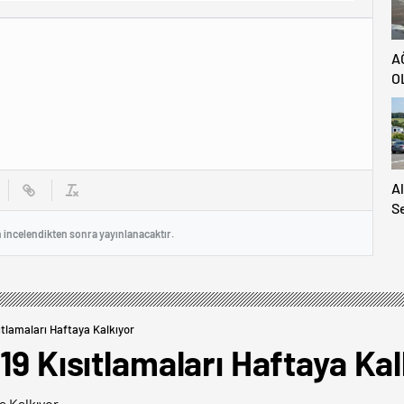
A
O
A
S
S
n incelendikten sonra yayınlanacaktır.
A
H
Ya
sıtlamaları Haftaya Kalkıyor
d19 Kısıtlamaları Haftaya Kal