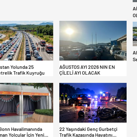
A
O
A
S
S
istan Yolunda 25
AĞUSTOS AYI 2026 NIN EN
trelik Trafik Kuyruğu
ÇİLELİ AYI OLACAK
A
H
Ya
Bonn Havalimanında
22 Yaşındaki Genç Gurbetçi
an Yolcular İçin Yeni
Trafik Kazasında Hayatını