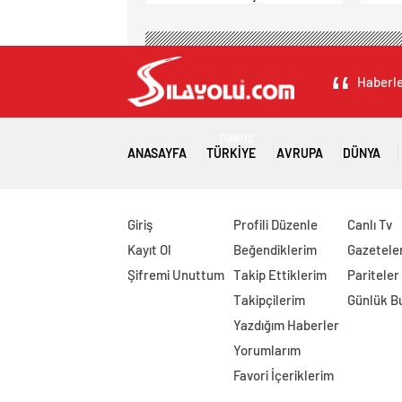
Ağustos’ta Radar Hız Denetimi
İbadet 
Yapılacak!
Haberle
TÜRKIYE
ANASAYFA
TÜRKIYE
AVRUPA
DÜNYA
Giriş
Profili Düzenle
Canlı Tv
Kayıt Ol
Beğendiklerim
Gazetele
Şifremi Unuttum
Takip Ettiklerim
Pariteler
Takipçilerim
Günlük B
Yazdığım Haberler
Yorumlarım
Favori İçeriklerim