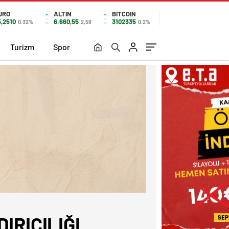
URO
ALTIN
BITCOIN
5,2510
6.660,55
3102335
0.32%
2,59
0.2%
Turizm
Spor
IRICILIĞI