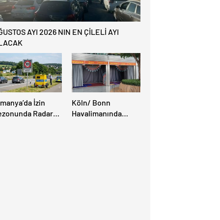
ĞUSTOS AYI 2026 NIN EN ÇİLELİ AYI
LACAK
lmanya’da İzin
Köln/ Bonn
ezonunda Radar
Havalimanında
ezonu Başladı: 3-9
Müslüman Yolcular
ğustos’ta Radar
İçin Yeni İbadet
ız Denetimi
Alanları Açıldı
pılacak!