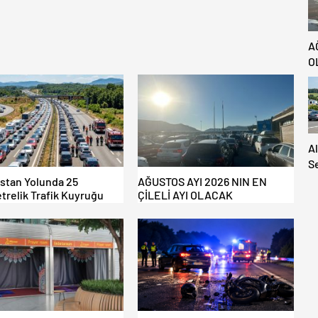
A
O
A
S
S
istan Yolunda 25
AĞUSTOS AYI 2026 NIN EN
trelik Trafik Kuyruğu
ÇİLELİ AYI OLACAK
A
H
Ya