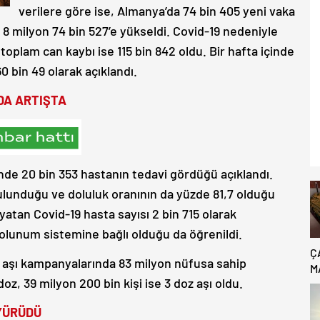
verilere göre ise, Almanya’da 74 bin 405 yeni vaka
a 8 milyon 74 bin 527’e yükseldi. Covid-19 nedeniyle
 toplam can kaybı ise 115 bin 842 oldu. Bir hafta içinde
60 bin 49 olarak açıklandı.
DA ARTIŞTA
nde 20 bin 353 hastanın tedavi gördüğü açıklandı.
ulunduğu ve doluluk oranının da yüzde 81,7 olduğu
yatan Covid-19 hasta sayısı 2 bin 715 olarak
 solunum sistemine bağlı olduğu da öğrenildi.
Ç
an aşı kampanyalarında 83 milyon nüfusa sahip
M
oz, 39 milyon 200 bin kişi ise 3 doz aşı oldu.
B
C
 YÜRÜDÜ