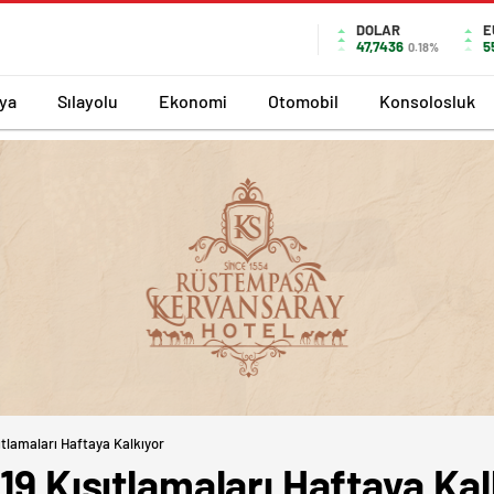
DOLAR
E
47,7436
5
0.18%
ya
Sılayolu
Ekonomi
Otomobil
Konsolosluk
sıtlamaları Haftaya Kalkıyor
d19 Kısıtlamaları Haftaya Kal