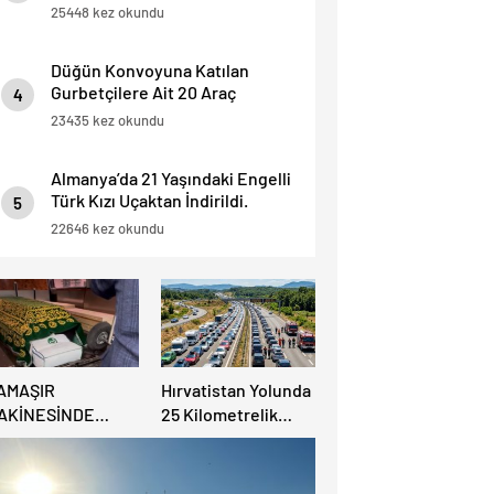
25448 kez okundu
Düğün Konvoyuna Katılan
Gurbetçilere Ait 20 Araç
4
Trafikten Men Edildi.
23435 kez okundu
Almanya’da 21 Yaşındaki Engelli
Türk Kızı Uçaktan İndirildi.
5
Detaylar Haberde.
22646 kez okundu
AMAŞIR
Hırvatistan Yolunda
AKİNESİNDE
25 Kilometrelik
ULUNAN BEBEK
Trafik Kuyruğu
ENAZESİ ŞOK ETTİ