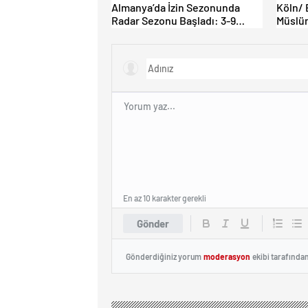
Almanya’da İzin Sezonunda
Köln/ 
Radar Sezonu Başladı: 3-9
Müslüm
Ağustos’ta Radar Hız Denetimi
İbadet 
Yapılacak!
En az 10 karakter gerekli
Gönder
Gönderdiğiniz yorum
moderasyon
ekibi tarafında