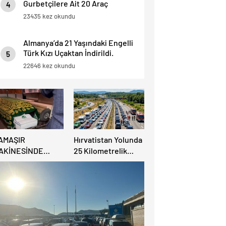
Gurbetçilere Ait 20 Araç
4
Trafikten Men Edildi.
23435 kez okundu
Almanya’da 21 Yaşındaki Engelli
Türk Kızı Uçaktan İndirildi.
5
Detaylar Haberde.
22646 kez okundu
AMAŞIR
Hırvatistan Yolunda
AKİNESİNDE
25 Kilometrelik
ULUNAN BEBEK
Trafik Kuyruğu
ENAZESİ ŞOK ETTİ