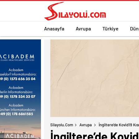
Anasayfa
Avrupa
Türkiye
Dün
Silayolu.com
Avrupa
İngiltere’de Kovid19 Kı
İngiltere’de Kovi