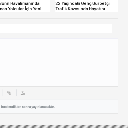
Bonn Havalimanında
22 Yaşındaki Genç Gurbetçi
an Yolcular İçin Yeni
Trafik Kazasında Hayatını
Alanları Açıldı
Kaybetti.
n incelendikten sonra yayınlanacaktır.