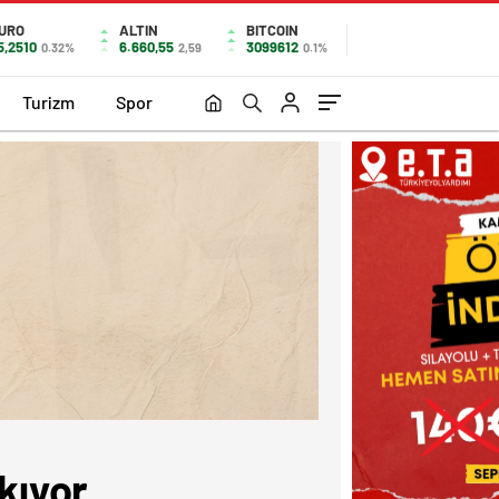
URO
ALTIN
BITCOIN
5,2510
6.660,55
3099612
0.32%
2,59
0.1%
Turizm
Spor
kıyor