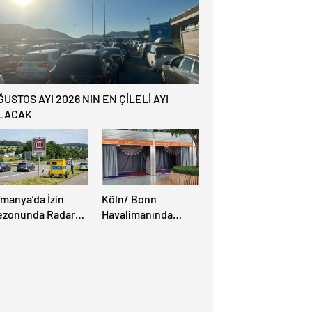
ĞUSTOS AYI 2026 NIN EN ÇİLELİ AYI
LACAK
lmanya’da İzin
Köln/ Bonn
ezonunda Radar
Havalimanında
ezonu Başladı: 3-9
Müslüman Yolcular
ğustos’ta Radar
İçin Yeni İbadet
ız Denetimi
Alanları Açıldı
pılacak!