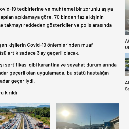
ovid-19 tedbirlerine ve muhtemel bir zorunlu aşıya
yapılan açıklamaya göre, 70 binden fazla kişinin
e takmayı reddeden göstericiler ve polis arasında
A
eşen kişilerin Covid-19 önlemlerinden muaf
O
üsü artık sadece 3 ay geçerli olacak.
şı sertifikası gibi karantina ve seyahat durumlarında
kadar geçerli olan uygulamada, bu statü hastalığın
adar geçerliydi.
A
S
 kırıldı
S
A
H
Ya