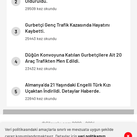
Öldürüldü.
2
29509 kez okundu
Gurbetçi Genç Trafik Kazasında Hayatını
Kaybetti.
3
25443 kez okundu
Düğün Konvoyuna Katılan Gurbetçilere Ait 20
Araç Trafikten Men Edildi.
4
23432 kez okundu
Almanya’da 21 Yaşındaki Engelli Türk Kızı
Uçaktan İndirildi. Detaylar Haberde.
5
22640 kez okundu
©Silayolu.com 2002 - 2024
Veri politikasındaki amaçlarla sınırlı ve mevzuata uygun şekilde
çerez konumlandırmaktayız. Detaylar için
veri politikamızı
0
0
0
0