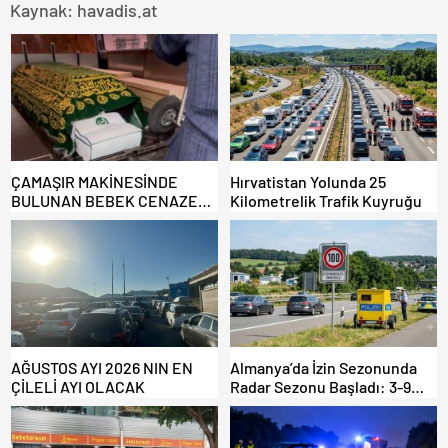
Kaynak: havadis.at
ÇAMAŞIR MAKİNESİNDE
Hırvatistan Yolunda 25
BULUNAN BEBEK CENAZESİ
Kilometrelik Trafik Kuyruğu
ŞOK ETTİ
AĞUSTOS AYI 2026 NIN EN
Almanya’da İzin Sezonunda
ÇİLELİ AYI OLACAK
Radar Sezonu Başladı: 3-9
Ağustos’ta Radar Hız
Denetimi Yapılacak!