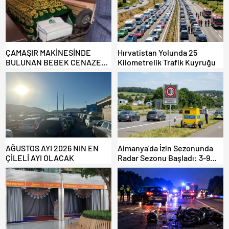
ÇAMAŞIR MAKİNESİNDE
Hırvatistan Yolunda 25
BULUNAN BEBEK CENAZESİ
Kilometrelik Trafik Kuyruğu
ŞOK ETTİ
AĞUSTOS AYI 2026 NIN EN
Almanya’da İzin Sezonunda
ÇİLELİ AYI OLACAK
Radar Sezonu Başladı: 3-9
Ağustos’ta Radar Hız
Denetimi Yapılacak!