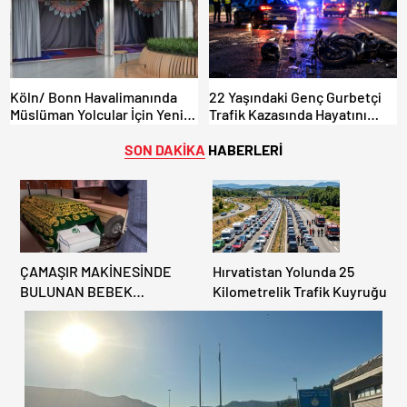
Köln/ Bonn Havalimanında
22 Yaşındaki Genç Gurbetçi
Müslüman Yolcular İçin Yeni
Trafik Kazasında Hayatını
İbadet Alanları Açıldı
Kaybetti.
SON DAKİKA
HABERLERİ
ÇAMAŞIR MAKİNESİNDE
Hırvatistan Yolunda 25
BULUNAN BEBEK
Kilometrelik Trafik Kuyruğu
CENAZESİ ŞOK ETTİ