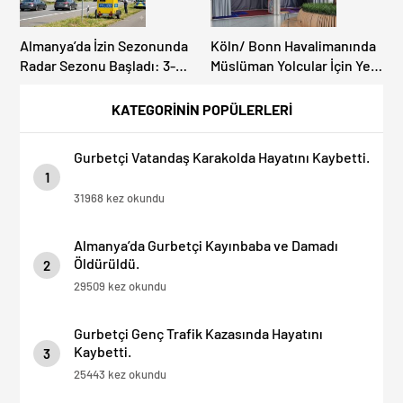
Almanya’da İzin Sezonunda
Köln/ Bonn Havalimanında
Radar Sezonu Başladı: 3-9
Müslüman Yolcular İçin Yeni
Ağustos’ta Radar Hız
İbadet Alanları Açıldı
Denetimi Yapılacak!
KATEGORİNİN POPÜLERLERİ
Gurbetçi Vatandaş Karakolda Hayatını Kaybetti.
1
31968 kez okundu
Almanya’da Gurbetçi Kayınbaba ve Damadı
Öldürüldü.
2
29509 kez okundu
Gurbetçi Genç Trafik Kazasında Hayatını
Kaybetti.
3
25443 kez okundu