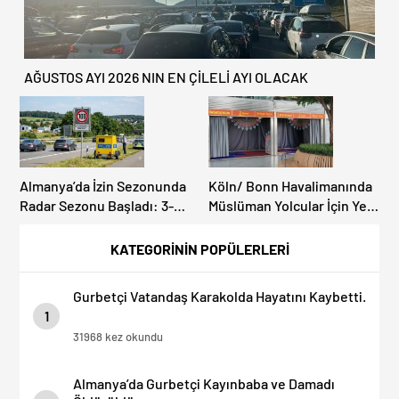
AĞUSTOS AYI 2026 NIN EN ÇİLELİ AYI OLACAK
Almanya’da İzin Sezonunda
Köln/ Bonn Havalimanında
Radar Sezonu Başladı: 3-9
Müslüman Yolcular İçin Yeni
Ağustos’ta Radar Hız
İbadet Alanları Açıldı
Denetimi Yapılacak!
KATEGORİNİN POPÜLERLERİ
Gurbetçi Vatandaş Karakolda Hayatını Kaybetti.
1
31968 kez okundu
Almanya’da Gurbetçi Kayınbaba ve Damadı