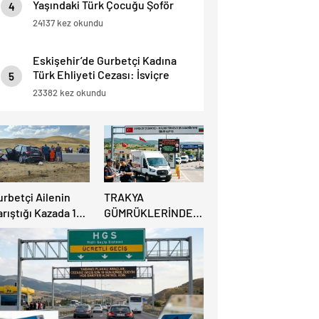
Yaşındaki Türk Çocuğu Şoför
4
Hayatını Kaybetti, 3 Yaralı.
24137 kez okundu
Eskişehir’de Gurbetçi Kadına
Türk Ehliyeti Cezası: İsviçre
5
Ehliyeti Kabul Edilmedi.
23382 kez okundu
urbetçi Ailenin
TRAKYA
rıştığı Kazada 1
GÜMRÜKLERİNDE
şi Hayatını
BÜYÜK
aybederken, 7 kişi
RAHATLAMA:
ralandı.
DEREKÖY HAFİF
TİCARİ ARAÇLARA
AÇILIYOR!