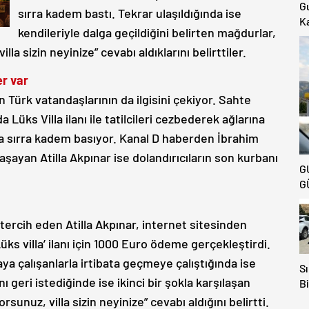
G
sırra kadem bastı. Tekrar ulaşıldığında ise
Ka
kendileriyle dalga geçildiğini belirten mağdurlar,
Ki
la sizin neyinize” cevabı aldıklarını belirttiler.
K
Ya
er var
an Türk vatandaşlarının da ilgisini çekiyor. Sahte
 Lüks Villa ilanı ile tatilcileri cezbederek ağlarına
 sırra kadem basıyor. Kanal D haberden İbrahim
şayan Atilla Akpınar ise dolandırıcıların son kurbanı
G
G
 tercih eden Atilla Akpınar, internet sitesinden
ks villa’ ilanı için 1000 Euro ödeme gerçekleştirdi.
aya çalışanlarla irtibata geçmeye çalıştığında ise
Sı
nı geri istediğinde ise ikinci bir şokla karşılaşan
Bi
Av
sunuz, villa sizin neyinize” cevabı aldığını belirtti.