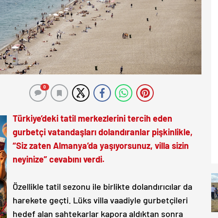
0
Türkiye’deki tatil merkezlerini tercih eden
gurbetçi vatandaşları dolandıranlar pişkinlikle,
“Siz zaten Almanya’da yaşıyorsunuz, villa sizin
neyinize” cevabını verdi.
Özellikle tatil sezonu ile birlikte dolandırıcılar da
harekete geçti. Lüks villa vaadiyle gurbetçileri
hedef alan sahtekarlar kapora aldıktan sonra