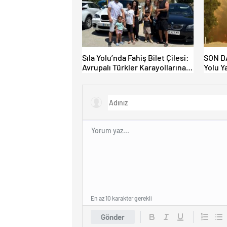
Sıla Yolu’nda Fahiş Bilet Çilesi:
SON DA
Avrupalı Türkler Karayollarına
Yolu Y
Akın Etti, Gümrükler Kilitlendi!
Kapatı
En az 10 karakter gerekli
Gönder