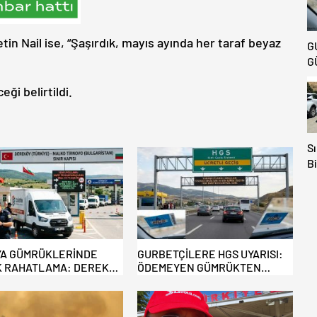
in Nail ise, “Şaşırdık, mayıs ayında her taraf beyaz
G
G
i belirtildi.
Sı
Bi
Av
Ka
E
Ki
A GÜMRÜKLERİNDE
GURBETÇİLERE HGS UYARISI:
 RAHATLAMA: DEREKÖY
ÖDEMEYEN GÜMRÜKTEN
 TİCARİ ARAÇLARA
ÇIKAMIYOR!
YOR!