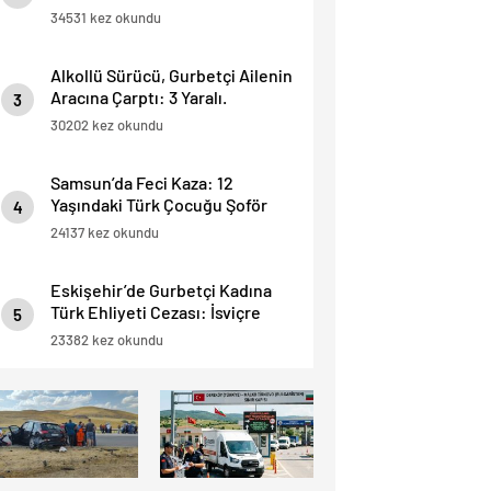
Alındı.
34531 kez okundu
Alkollü Sürücü, Gurbetçi Ailenin
Aracına Çarptı: 3 Yaralı.
3
30202 kez okundu
Samsun’da Feci Kaza: 12
Yaşındaki Türk Çocuğu Şoför
4
Hayatını Kaybetti, 3 Yaralı.
24137 kez okundu
Eskişehir’de Gurbetçi Kadına
Türk Ehliyeti Cezası: İsviçre
5
Ehliyeti Kabul Edilmedi.
23382 kez okundu