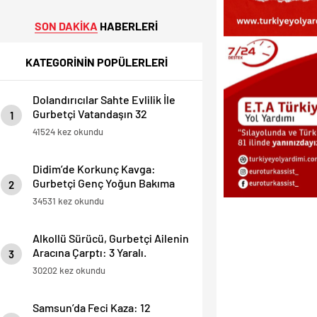
SON DAKİKA
HABERLERİ
KATEGORİNİN POPÜLERLERİ
Dolandırıcılar Sahte Evlilik İle
Gurbetçi Vatandaşın 32
1
Dairesini Elinden Aldılar.
41524 kez okundu
Didim’de Korkunç Kavga:
Gurbetçi Genç Yoğun Bakıma
2
Alındı.
34531 kez okundu
Alkollü Sürücü, Gurbetçi Ailenin
Aracına Çarptı: 3 Yaralı.
3
30202 kez okundu
Samsun’da Feci Kaza: 12