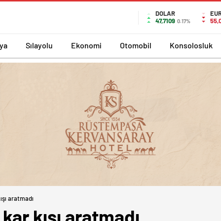
DOLAR
EU
47,7109
55,
0.17%
ya
Sılayolu
Ekonomi
Otomobil
Konsolosluk
kışı aratmadı
n kar kışı aratmadı