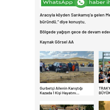
Aracıyla köyden Sarıkamış’a gelen Met
büründü.” diye konuştu.
Bölgede yağışın gece de devam edeceğ
Kaynak Görsel AA
Gurbetçi Ailenin Karıştığı
TRAKY
Kazada 1 Kişi Hayatını
BÜYÜK
Kaybederken, 7 kişi Yaralandı.
HAFİF
AÇILI