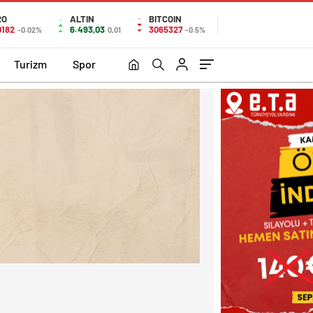
RO
ALTIN
BITCOIN
0182
6.493,03
3065327
-0.02%
0,01
-0.5%
Turizm
Spor