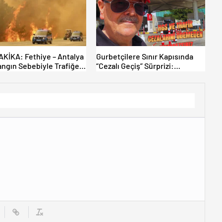
KİKA: Fethiye – Antalya
Gurbetçilere Sınır Kapısında
angın Sebebiyle Trafiğe
“Cezalı Geçiş” Sürprizi:
ldı! Tahliyeler Başladı
Ödemeyen Yurt Dışına
Çıkamıyor!