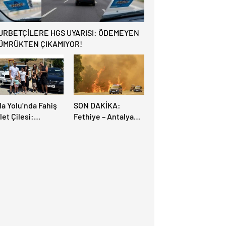
URBETÇİLERE HGS UYARISI: ÖDEMEYEN
ÜMRÜKTEN ÇIKAMIYOR!
la Yolu’nda Fahiş
SON DAKİKA:
let Çilesi:
Fethiye – Antalya
rupalı Türkler
Yolu Yangın
rayollarına Akın
Sebebiyle Trafiğe
tti, Gümrükler
Kapatıldı! Tahliyeler
litlendi!
Başladı