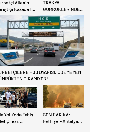
urbetçi Ailenin
TRAKYA
rıştığı Kazada 1
GÜMRÜKLERİNDE
şi Hayatını
BÜYÜK
aybederken, 7 kişi
RAHATLAMA:
ralandı.
DEREKÖY HAFİF
TİCARİ ARAÇLARA
AÇILIYOR!
URBETÇİLERE HGS UYARISI: ÖDEMEYEN
ÜMRÜKTEN ÇIKAMIYOR!
la Yolu’nda Fahiş
SON DAKİKA:
let Çilesi:
Fethiye – Antalya
rupalı Türkler
Yolu Yangın