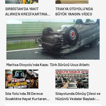
SIRBİSTAN’DA YAKIT
TRAKYA OTOYOLU’NDA
ALIRKEN KREDİ KARTINA
BÜYÜK YANGIN:VİDEO
DİKKAT: MAĞDUR
OLMAYIN!
Maritsa Otoyolu’nda Kaza: Türk Sürücü Ucuz Atlattı
Sıla Yolu’nda 39 Derece
Sılayolunda Dönüş Çilesi ve
Sıcaklıkta Hayat Kurtaran
Hüzünlü Vedalar Başladı:
Türk Dayanışması!
Kapıkule’de Yoğunluk