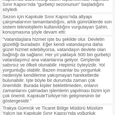
Sınır Kapısı’nda ”gurbetçi sezonunun” başladığını
söyledi.
Sezon için Kapıkule Sınır Kapısı’nda altyapı
çalışmalarının tamamlandığını, artık gümrüklerde son
sistem teknolojilerin kullanıldığını vurgulayan Şahin,
konuşmasına şöyle devam etti:
”Vatandaşlara hizmet işte bu şekilde olur. Devletin
güzelliği buradadır. Eğer kendi vatandaşına daha
güzel hizmet edebiliyorsa, vatandaşın devlete olan
bağlılığı da sağlanır. Her yıl yaklaşık 500 bin gurbetçi
vatandaşımız ana vatanlarına geliyor. Girişlerde
sabırsız ve öfkeli olunabilir. Hepimiz öyleyizdir. Yol
yorgunluğu olabilir. Bazen insanlar bu yorgunluk
nedeniyle kendilerine yakışmayan hareketlerde
bulunabilir. İşte böyle bir durumda zaman çok
önemlidir. Burada kişiler bekletilmeden, onların
zamanlarını çalmadan işlemlerin yapılması bizim için
çok önemli. KapıkuleTürkiye’nin gelişmesinin bir
göstergesidir.”
Trakya
Gümrük ve Ticaret Bölge Müdürü Müslüm
Yalçın ise Kapıkule Sınır Kapısı’nda yoğunluk