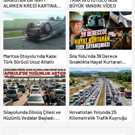
ALIRKEN KREDİ KARTINA
BÜYÜK YANGIN:VİDEO
DİKKAT: MAĞDUR OLMAYIN!
Maritsa Otoyolu’nda Kaza:
Sıla Yolu’nda 39 Derece
Türk Sürücü Ucuz Atlattı
Sıcaklıkta Hayat Kurtaran
Türk Dayanışması!
Sılayolunda Dönüş Çilesi ve
Hırvatistan Yolunda 25
Hüzünlü Vedalar Başladı:
Kilometrelik Trafik Kuyruğu
Kapıkule’de Yoğunluk Artıyor!