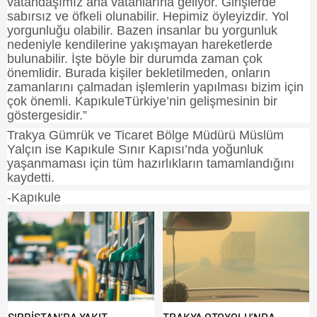
vatandaşımız ana vatanlarına geliyor. Girişlerde
sabırsız ve öfkeli olunabilir. Hepimiz öyleyizdir. Yol
yorgunluğu olabilir. Bazen insanlar bu yorgunluk
nedeniyle kendilerine yakışmayan hareketlerde
bulunabilir. İşte böyle bir durumda zaman çok
önemlidir. Burada kişiler bekletilmeden, onların
zamanlarını çalmadan işlemlerin yapılması bizim için
çok önemli. KapıkuleTürkiye’nin gelişmesinin bir
göstergesidir.”
Trakya
Gümrük ve Ticaret Bölge Müdürü Müslüm
Yalçın ise Kapıkule Sınır Kapısı’nda yoğunluk
yaşanmaması için tüm hazırlıkların tamamlandığını
kaydetti.
-Kapıkule
SIRBİSTAN’DA YAKIT
TRAKYA OTOYOLU’NDA