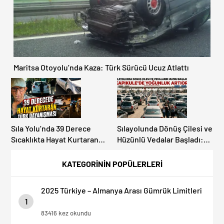
Maritsa Otoyolu’nda Kaza: Türk Sürücü Ucuz Atlattı
Sıla Yolu’nda 39 Derece
Sılayolunda Dönüş Çilesi ve
Sıcaklıkta Hayat Kurtaran
Hüzünlü Vedalar Başladı:
Türk Dayanışması!
Kapıkule’de Yoğunluk
Artıyor!
KATEGORİNİN POPÜLERLERİ
2025 Türkiye – Almanya Arası Gümrük Limitleri
1
83416 kez okundu