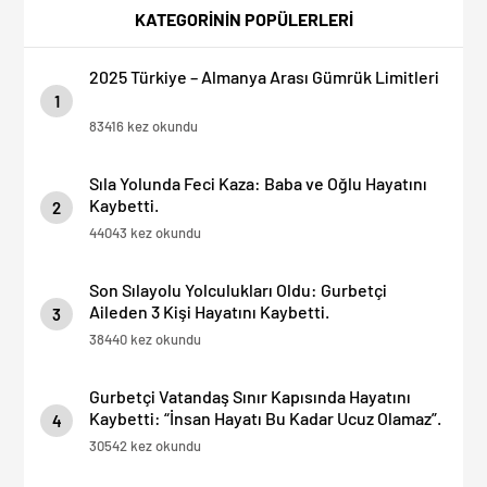
Artıyor!
KATEGORİNİN POPÜLERLERİ
2025 Türkiye – Almanya Arası Gümrük Limitleri
1
83416 kez okundu
Sıla Yolunda Feci Kaza: Baba ve Oğlu Hayatını
Kaybetti.
2
44043 kez okundu
Son Sılayolu Yolculukları Oldu: Gurbetçi
Aileden 3 Kişi Hayatını Kaybetti.
3
38440 kez okundu
Gurbetçi Vatandaş Sınır Kapısında Hayatını
Kaybetti: “İnsan Hayatı Bu Kadar Ucuz Olamaz”.
4
30542 kez okundu