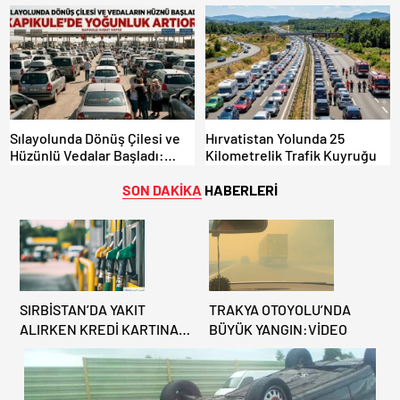
Türk Dayanışması!
Sılayolunda Dönüş Çilesi ve
Hırvatistan Yolunda 25
Hüzünlü Vedalar Başladı:
Kilometrelik Trafik Kuyruğu
Kapıkule’de Yoğunluk Artıyor!
SON DAKİKA
HABERLERİ
SIRBİSTAN’DA YAKIT
TRAKYA OTOYOLU’NDA
ALIRKEN KREDİ KARTINA
BÜYÜK YANGIN:VİDEO
DİKKAT: MAĞDUR
OLMAYIN!