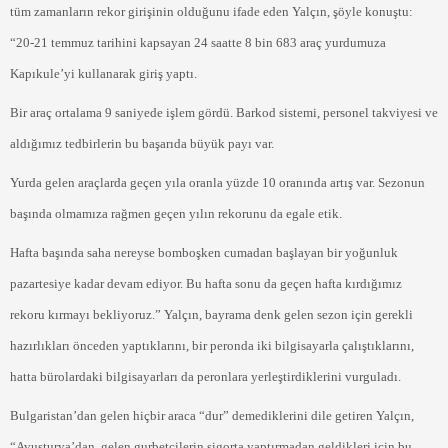
tüm zamanların rekor girişinin olduğunu ifade eden Yalçın, şöyle konuştu:
“20-21 temmuz tarihini kapsayan 24 saatte 8 bin 683 araç yurdumuza
Kapıkule’yi kullanarak giriş yaptı.
Bir araç ortalama 9 saniyede işlem gördü. Barkod sistemi, personel takviyesi ve
aldığımız tedbirlerin bu başarıda büyük payı var.
Yurda gelen araçlarda geçen yıla oranla yüzde 10 oranında artış var. Sezonun
başında olmamıza rağmen geçen yılın rekorunu da egale etik.
Hafta başında saha nereyse bomboşken cumadan başlayan bir yoğunluk
pazartesiye kadar devam ediyor. Bu hafta sonu da geçen hafta kırdığımız
rekoru kırmayı bekliyoruz.” Yalçın, bayrama denk gelen sezon için gerekli
hazırlıkları önceden yaptıklarını, bir peronda iki bilgisayarla çalıştıklarını,
hatta bürolardaki bilgisayarları da peronlara yerleştirdiklerini vurguladı.
Bulgaristan’dan gelen hiçbir araca “dur” demediklerini dile getiren Yalçın,
“Avusturya’dan, gelen gurbetçilerin sigorta yaptırmadan geldikleri için bu