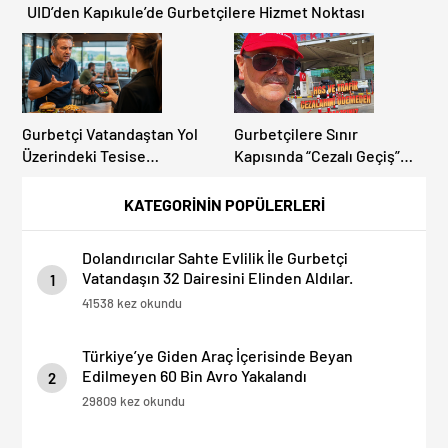
UID’den Kapıkule’de Gurbetçilere Hizmet Noktası
Gurbetçi Vatandaştan Yol
Gurbetçilere Sınır
Üzerindeki Tesise
Kapısında “Cezalı Geçiş”
Dolandırıcılık İddiası:
Sürprizi: Ödemeyen Yurt
“Hesabınızı Mutlaka Kontrol
Dışına Çıkamıyor!
KATEGORİNİN POPÜLERLERİ
Edin”
Dolandırıcılar Sahte Evlilik İle Gurbetçi
Vatandaşın 32 Dairesini Elinden Aldılar.
1
41538 kez okundu
Türkiye’ye Giden Araç İçerisinde Beyan
Edilmeyen 60 Bin Avro Yakalandı
2
29809 kez okundu