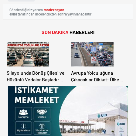
Gönderdiğiniz yorum
moderasyon
ekibi tarafından incelendikten sonra yayınlanacaktır.
SON DAKİKA
HABERLERİ
Sılayolunda Dönüş Çilesi ve
Avrupa Yolculuğuna
Hüzünlü Vedalar Başladı:
Çıkacaklar Dikkat: Ülke
Kapıkule’de Yoğunluk
Ülke Güncel Trafik Kuralları,
Artıyor!
Avrupa Otoyol Hız Limitleri