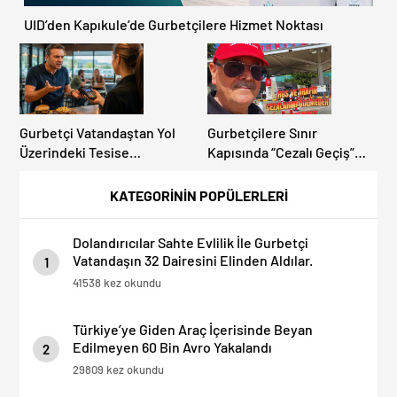
UID’den Kapıkule’de Gurbetçilere Hizmet Noktası
Gurbetçi Vatandaştan Yol
Gurbetçilere Sınır
Üzerindeki Tesise
Kapısında “Cezalı Geçiş”
Dolandırıcılık İddiası:
Sürprizi: Ödemeyen Yurt
“Hesabınızı Mutlaka Kontrol
Dışına Çıkamıyor!
KATEGORİNİN POPÜLERLERİ
Edin”
Dolandırıcılar Sahte Evlilik İle Gurbetçi
Vatandaşın 32 Dairesini Elinden Aldılar.
1
41538 kez okundu
Türkiye’ye Giden Araç İçerisinde Beyan
Edilmeyen 60 Bin Avro Yakalandı
2
29809 kez okundu