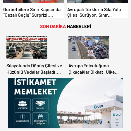
Gurbetçilere Sınır Kapısında
Avrupalı Türklerin Sıla Yolu
“Cezalı Geçiş” Sürprizi:
Çilesi Sürüyor: Sınır
Ödemeyen Yurt Dışına
Kapılarında Saatler Süren
Çıkamıyor!
Bekleyiş
SON DAKİKA
HABERLERİ
Sılayolunda Dönüş Çilesi ve
Avrupa Yolculuğuna
Hüzünlü Vedalar Başladı:
Çıkacaklar Dikkat: Ülke
Kapıkule’de Yoğunluk
Ülke Güncel Trafik Kuralları,
Artıyor!
Avrupa Otoyol Hız Limitleri