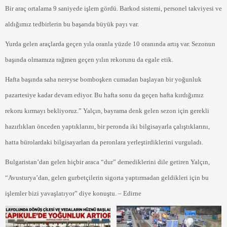
Bir araç ortalama 9 saniyede işlem gördü. Barkod sistemi, personel takviyesi ve
aldığımız tedbirlerin bu başarıda büyük payı var.
Yurda gelen araçlarda geçen yıla oranla yüzde 10 oranında artış var. Sezonun
başında olmamıza rağmen geçen yılın rekorunu da egale etik.
Hafta başında saha nereyse bomboşken cumadan başlayan bir yoğunluk
pazartesiye kadar devam ediyor. Bu hafta sonu da geçen hafta kırdığımız
rekoru kırmayı bekliyoruz.” Yalçın, bayrama denk gelen sezon için gerekli
hazırlıkları önceden yaptıklarını, bir peronda iki bilgisayarla çalıştıklarını,
hatta bürolardaki bilgisayarları da peronlara yerleştirdiklerini vurguladı.
Bulgaristan’dan gelen hiçbir araca “dur” demediklerini dile getiren Yalçın,
“Avusturya’dan, gelen gurbetçilerin sigorta yaptırmadan geldikleri için bu
işlemler bizi yavaşlatıyor” diye konuştu. – Edirne