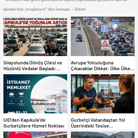
işlemler bizi yavaşlatıyor” diye konuştu. – Edirne
Sılayolunda Dönüş Çilesi ve
Avrupa Yolculuğuna
Hüzünlü Vedalar Başladı:
Çıkacaklar Dikkat: Ülke Ülke
Kapıkule’de Yoğunluk Artıyor!
Güncel Trafik Kuralları,
Avrupa Otoyol Hız Limitleri
UID’den Kapıkule’de
Gurbetçi Vatandaştan Yol
Gurbetçilere Hizmet Noktası
Üzerindeki Tesise
Dolandırıcılık İddiası:
“Hesabınızı Mutlaka Kontrol