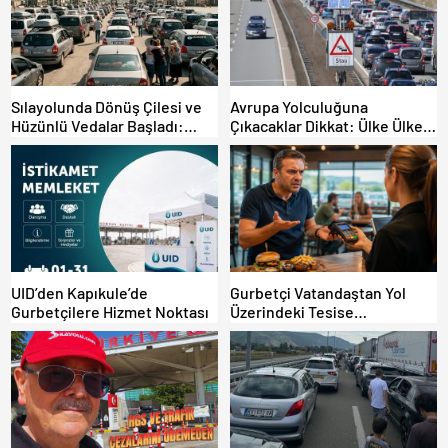
Sılayolunda Dönüş Çilesi ve
Avrupa Yolculuğuna
Hüzünlü Vedalar Başladı:
Çıkacaklar Dikkat: Ülke Ülke
Kapıkule’de Yoğunluk Artıyor!
Güncel Trafik Kuralları,
Avrupa Otoyol Hız Limitleri
UID’den Kapıkule’de
Gurbetçi Vatandaştan Yol
Gurbetçilere Hizmet Noktası
Üzerindeki Tesise
Dolandırıcılık İddiası:
“Hesabınızı Mutlaka Kontrol
Edin”