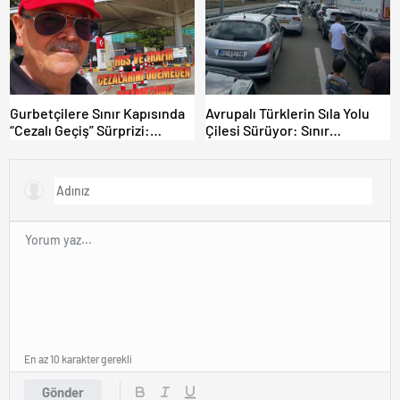
Edin”
Gurbetçilere Sınır Kapısında
Avrupalı Türklerin Sıla Yolu
“Cezalı Geçiş” Sürprizi:
Çilesi Sürüyor: Sınır
Ödemeyen Yurt Dışına
Kapılarında Saatler Süren
Çıkamıyor!
Bekleyiş
En az 10 karakter gerekli
Gönder