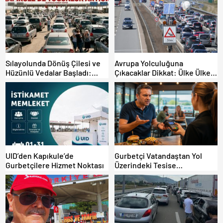
Sılayolunda Dönüş Çilesi ve
Avrupa Yolculuğuna
Hüzünlü Vedalar Başladı:
Çıkacaklar Dikkat: Ülke Ülke
Kapıkule’de Yoğunluk Artıyor!
Güncel Trafik Kuralları,
Avrupa Otoyol Hız Limitleri
UID’den Kapıkule’de
Gurbetçi Vatandaştan Yol
Gurbetçilere Hizmet Noktası
Üzerindeki Tesise
Dolandırıcılık İddiası:
“Hesabınızı Mutlaka Kontrol
Edin”