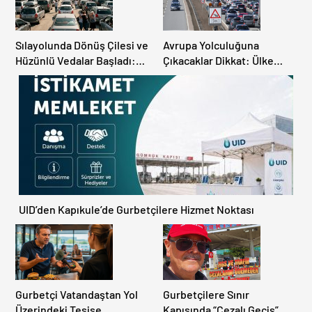
Sılayolunda Dönüş Çilesi ve
Avrupa Yolculuğuna
Hüzünlü Vedalar Başladı:
Çıkacaklar Dikkat: Ülke
Kapıkule’de Yoğunluk
Ülke Güncel Trafik Kuralları,
Artıyor!
Avrupa Otoyol Hız Limitleri
UID’den Kapıkule’de Gurbetçilere Hizmet Noktası
Gurbetçi Vatandaştan Yol
Gurbetçilere Sınır
Üzerindeki Tesise
Kapısında “Cezalı Geçiş”