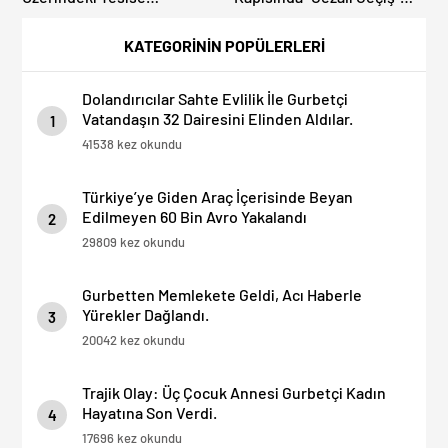
Dolandırıcılık İddiası:
Sürprizi: Ödemeyen Yurt
“Hesabınızı Mutlaka Kontrol
Dışına Çıkamıyor!
KATEGORİNİN POPÜLERLERİ
Edin”
Dolandırıcılar Sahte Evlilik İle Gurbetçi
Vatandaşın 32 Dairesini Elinden Aldılar.
1
41538 kez okundu
Türkiye’ye Giden Araç İçerisinde Beyan
Edilmeyen 60 Bin Avro Yakalandı
2
29809 kez okundu
Gurbetten Memlekete Geldi, Acı Haberle
Yürekler Dağlandı.
3
20042 kez okundu
Trajik Olay: Üç Çocuk Annesi Gurbetçi Kadın
Hayatına Son Verdi.
4
17696 kez okundu