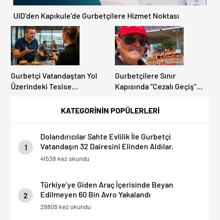
UID’den Kapıkule’de Gurbetçilere Hizmet Noktası
Gurbetçi Vatandaştan Yol
Gurbetçilere Sınır
Üzerindeki Tesise
Kapısında “Cezalı Geçiş”
Dolandırıcılık İddiası:
Sürprizi: Ödemeyen Yurt
“Hesabınızı Mutlaka Kontrol
Dışına Çıkamıyor!
KATEGORİNİN POPÜLERLERİ
Edin”
Dolandırıcılar Sahte Evlilik İle Gurbetçi
Vatandaşın 32 Dairesini Elinden Aldılar.
1
41538 kez okundu
Türkiye’ye Giden Araç İçerisinde Beyan
Edilmeyen 60 Bin Avro Yakalandı
2
29809 kez okundu