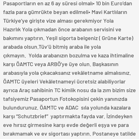
Pasaportların en az 6 ay süresi olmalı• 10 bin Euro’dan
fazla para gümrükte beyan edilmeli• Mavi Kartlıların
Türkiye’ye girişte vize alması gerekmiyor Yola
Hazırlık Yola çıkmadan önce arabanın servisini ve
bakımını yaptırın. Yeşil sigorta belgeniz ( Grüne Karte)
arabada olsun.Tüv’ü bitmiş araba ile yola
çıkmayın. Yolda arabanızın bozulma ve kaza ihtimaline
karşı ÖAMTC veya ARBÖ’ye üye olun. Başkasının
arabasıyla yola çıkacaksanız vekâletname almalısınız.
ÖAMTC üyeleri Vekâletnameyi ücretsiz alabiliyorlar
ayrıca Araç sahibinin TC kimlik nosu da la zım bizim size
tafsiyemiz Pasaportun Fotokopisini çekin yanınızda
bulundurunuz. ÖAMTC ve ADAC sıla yolunda kazalara
karşı “Schutzbrief” yaptırmakta fayda var. İzindeyken
eve hırsız girmesine karşı evde değerli eşya ve para
bırakmamak ve ev sigortası yaptırın. Postaneye tatilde