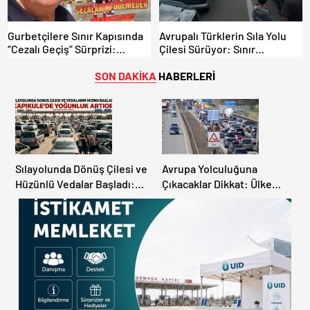
Gurbetçilere Sınır Kapısında
Avrupalı Türklerin Sıla Yolu
“Cezalı Geçiş” Sürprizi:
Çilesi Sürüyor: Sınır
Ödemeyen Yurt Dışına
Kapılarında Saatler Süren
Çıkamıyor!
Bekleyiş
SON DAKİKA
HABERLERİ
Sılayolunda Dönüş Çilesi ve
Avrupa Yolculuğuna
Hüzünlü Vedalar Başladı:
Çıkacaklar Dikkat: Ülke
Kapıkule’de Yoğunluk
Ülke Güncel Trafik Kuralları,
Artıyor!
Avrupa Otoyol Hız Limitleri