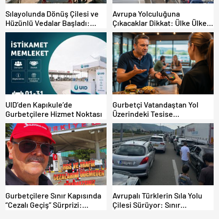
Sılayolunda Dönüş Çilesi ve
Avrupa Yolculuğuna
Hüzünlü Vedalar Başladı:
Çıkacaklar Dikkat: Ülke Ülke
Kapıkule’de Yoğunluk Artıyor!
Güncel Trafik Kuralları,
Avrupa Otoyol Hız Limitleri
UID’den Kapıkule’de
Gurbetçi Vatandaştan Yol
Gurbetçilere Hizmet Noktası
Üzerindeki Tesise
Dolandırıcılık İddiası:
“Hesabınızı Mutlaka Kontrol
Edin”
Gurbetçilere Sınır Kapısında
Avrupalı Türklerin Sıla Yolu
“Cezalı Geçiş” Sürprizi:
Çilesi Sürüyor: Sınır
Ödemeyen Yurt Dışına
Kapılarında Saatler Süren