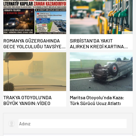
KONULMASINA YOL AÇTI
ROMANYA GÜZERGAHINDA
SIRBİSTAN’DA YAKIT
GECE YOLCULUĞU TAVSİYE
ALIRKEN KREDİ KARTINA
EDİLMİYOR: ALTERNATİF
DİKKAT: MAĞDUR OLMAYIN!
KAPILAR ZAMAN
KAZANDIRIYOR!
TRAKYA OTOYOLU’NDA
Maritsa Otoyolu’nda Kaza:
BÜYÜK YANGIN:VİDEO
Türk Sürücü Ucuz Atlattı