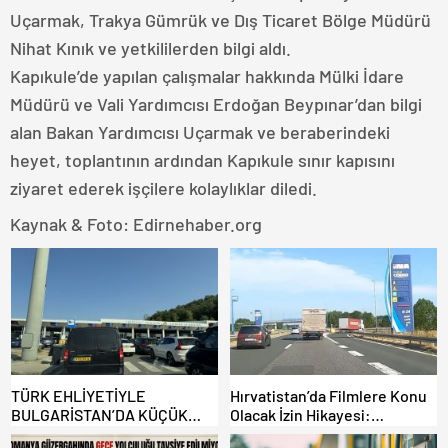
Uçarmak, Trakya Gümrük ve Dış Ticaret Bölge Müdürü
Nihat Kınık ve yetkililerden bilgi aldı.
Kapıkule’de yapılan çalışmalar hakkında Mülki İdare
Müdürü ve Vali Yardımcısı Erdoğan Beypınar’dan bilgi
alan Bakan Yardımcısı Uçarmak ve beraberindeki
heyet, toplantının ardından Kapıkule sınır kapısını
ziyaret ederek işçilere kolaylıklar diledi.
Kaynak & Foto: Edirnehaber.org
TÜRK EHLİYETİYLE
Hırvatistan’da Filmlere Konu
BULGARİSTAN’DA KÜÇÜK
Olacak İzin Hikayesi:
HATA, ARACINA 6 AY EL
Benzinlikte Eşini Unuttu!