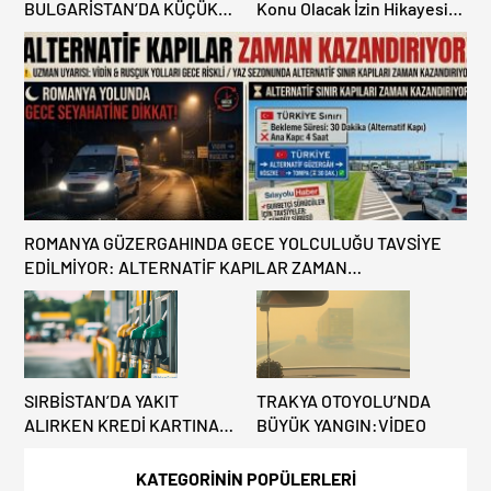
BULGARİSTAN’DA KÜÇÜK
Konu Olacak İzin Hikayesi:
HATA, ARACINA 6 AY EL
Benzinlikte Eşini Unuttu!
KONULMASINA YOL AÇTI
ROMANYA GÜZERGAHINDA GECE YOLCULUĞU TAVSİYE
EDİLMİYOR: ALTERNATİF KAPILAR ZAMAN
KAZANDIRIYOR!
SIRBİSTAN’DA YAKIT
TRAKYA OTOYOLU’NDA
ALIRKEN KREDİ KARTINA
BÜYÜK YANGIN:VİDEO
DİKKAT: MAĞDUR
OLMAYIN!
KATEGORİNİN POPÜLERLERİ