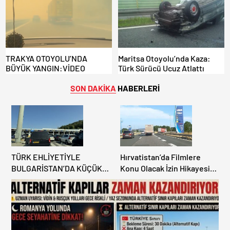
KAZANDIRIYOR!
TRAKYA OTOYOLU’NDA
Maritsa Otoyolu’nda Kaza:
BÜYÜK YANGIN:VİDEO
Türk Sürücü Ucuz Atlattı
SON DAKİKA
HABERLERİ
TÜRK EHLİYETİYLE
Hırvatistan’da Filmlere
BULGARİSTAN’DA KÜÇÜK
Konu Olacak İzin Hikayesi:
HATA, ARACINA 6 AY EL
Benzinlikte Eşini Unuttu!
KONULMASINA YOL AÇTI