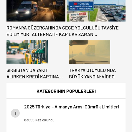
ROMANYA GÜZERGAHINDA GECE YOLCULUĞU TAVSİYE
EDİLMİYOR: ALTERNATİF KAPILAR ZAMAN
KAZANDIRIYOR!
SIRBİSTAN’DA YAKIT
TRAKYA OTOYOLU’NDA
ALIRKEN KREDİ KARTINA
BÜYÜK YANGIN:VİDEO
DİKKAT: MAĞDUR
OLMAYIN!
KATEGORİNİN POPÜLERLERİ
2025 Türkiye – Almanya Arası Gümrük Limitleri
1
83655 kez okundu