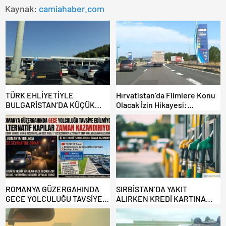
Kaynak:
camiahaber.com
TÜRK EHLİYETİYLE
Hırvatistan’da Filmlere Konu
BULGARİSTAN’DA KÜÇÜK
Olacak İzin Hikayesi:
HATA, ARACINA 6 AY EL
Benzinlikte Eşini Unuttu!
KONULMASINA YOL AÇTI
ROMANYA GÜZERGAHINDA
SIRBİSTAN’DA YAKIT
GECE YOLCULUĞU TAVSİYE
ALIRKEN KREDİ KARTINA
EDİLMİYOR: ALTERNATİF
DİKKAT: MAĞDUR OLMAYIN!
KAPILAR ZAMAN