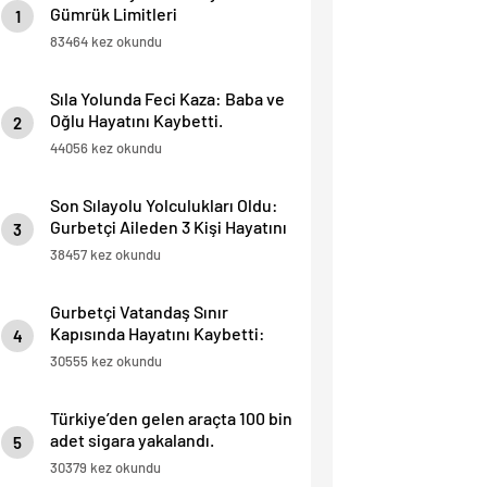
Gümrük Limitleri
1
83464 kez okundu
Sıla Yolunda Feci Kaza: Baba ve
Oğlu Hayatını Kaybetti.
2
44056 kez okundu
Son Sılayolu Yolculukları Oldu:
Gurbetçi Aileden 3 Kişi Hayatını
3
Kaybetti.
38457 kez okundu
Gurbetçi Vatandaş Sınır
Kapısında Hayatını Kaybetti:
4
“İnsan Hayatı Bu Kadar Ucuz
30555 kez okundu
Olamaz”.
Türkiye’den gelen araçta 100 bin
adet sigara yakalandı.
5
30379 kez okundu