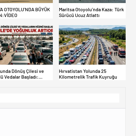
A OTOYOLU’NDA BÜYÜK
Maritsa Otoyolu’nda Kaza: Türk
N:VİDEO
Sürücü Ucuz Atlattı
lunda Dönüş Çilesi ve
Hırvatistan Yolunda 25
ü Vedalar Başladı:
Kilometrelik Trafik Kuyruğu
le’de Yoğunluk Artıyor!