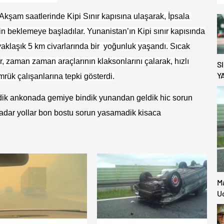
 Akşam saatlerinde Kipi Sınır kapısına ulaşarak, İpsala
in beklemeye başladılar. Yunanistan’ın Kipi sınır kapısında
yaklaşık 5 km civarlarında bir yoğunluk yaşandı. Sıcak
 zaman zaman araçlarının klaksonlarını çalarak, hızlı
S
Y
rük çalışanlarına tepki gösterdi.
K
D
ldik ankonada gemiye bindik yunandan geldik hic sorun 
O
adar yollar bon bostu sorun yasamadik kisaca
M
Uc