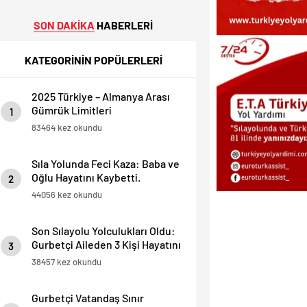
SON DAKİKA
HABERLERİ
KATEGORİNİN POPÜLERLERİ
2025 Türkiye – Almanya Arası
Gümrük Limitleri
1
83464 kez okundu
Sıla Yolunda Feci Kaza: Baba ve
Oğlu Hayatını Kaybetti.
2
44056 kez okundu
Son Sılayolu Yolculukları Oldu:
Gurbetçi Aileden 3 Kişi Hayatını
3
Kaybetti.
38457 kez okundu
Gurbetçi Vatandaş Sınır