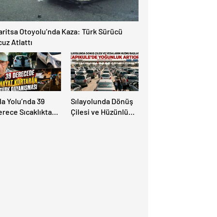
aritsa Otoyolu’nda Kaza: Türk Sürücü
uz Atlattı
la Yolu’nda 39
Sılayolunda Dönüş
erece Sıcaklıkta
Çilesi ve Hüzünlü
ayat Kurtaran Türk
Vedalar Başladı:
ayanışması!
Kapıkule’de
Yoğunluk Artıyor!