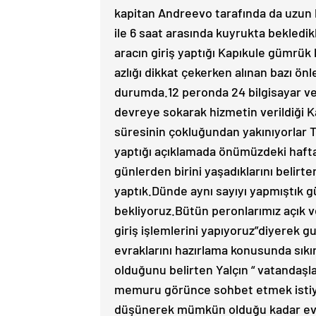
kapitan Andreevo tarafında da uzun k
ile 6 saat arasında kuyrukta bekledikle
aracın giriş yaptığı Kapıkule gümrük
azlığı dikkat çekerken alınan bazı ön
durumda.12 peronda 24 bilgisayar ve i
devreye sokarak hizmetin verildiği 
süresinin çokluğundan yakınıyorlar 
yaptığı açıklamada önümüzdeki haf
günlerden birini yaşadıklarını belirtere
yaptık.Dünde aynı sayıyı yapmıştık g
bekliyoruz.Bütün peronlarımız açık ve
giriş işlemlerini yapıyoruz”diyerek g
evraklarını hazırlama konusunda sık
olduğunu belirten Yalçın “ vatandaşlar
memuru görünce sohbet etmek istiyor
düşünerek mümkün olduğu kadar evra