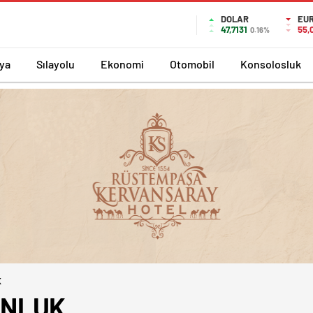
DOLAR
EU
47,7131
55,
0.16%
ya
Sılayolu
Ekonomi
Otomobil
Konsolosluk
K
UNLUK