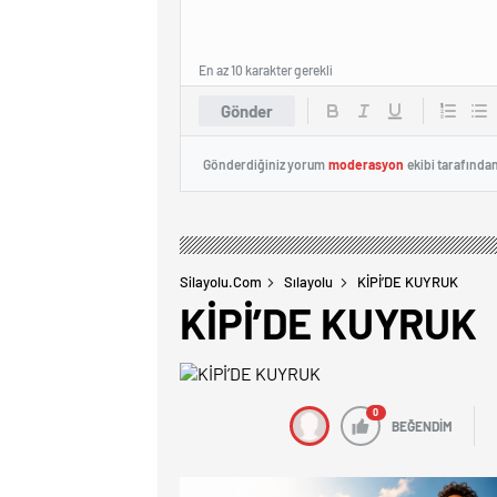
En az 10 karakter gerekli
Gönder
Gönderdiğiniz yorum
moderasyon
ekibi tarafında
Silayolu.com
Sılayolu
KİPİ’DE KUYRUK
KİPİ’DE KUYRUK
0
BEĞENDİM