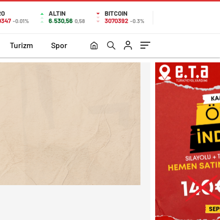
RO
ALTIN
BITCOIN
0347
6.530,56
3070392
-0.01%
0,58
-0.3%
Turizm
Spor