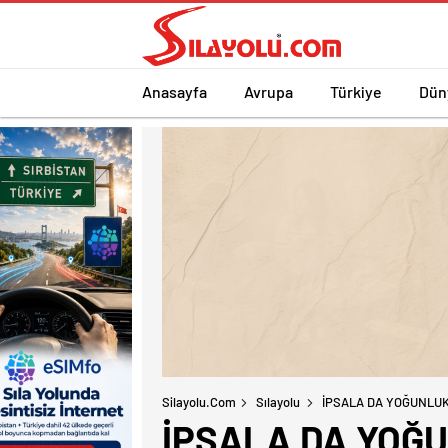
Anasayfa
Avrupa
Türkiye
Dün
Silayolu.com
Sılayolu
İPSALA DA YOĞUNLU
İPSALA DA YOĞ