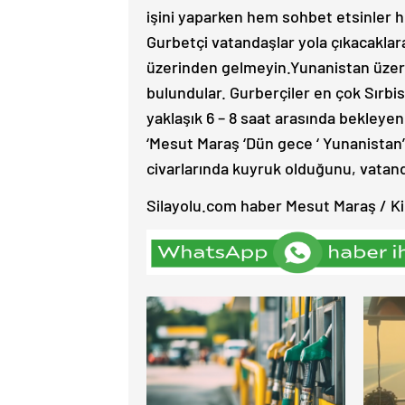
işini yaparken hem sohbet etsinler he
Gurbetçi vatandaşlar yola çıkacaklar
üzerinden gelmeyin.Yunanistan üzerin
bulundular. Gurberçiler en çok Sırbist
yaklaşık 6 – 8 saat arasında bekleye
‘Mesut Maraş ‘Dün gece ‘ Yunanistan’ı
civarlarında kuyruk olduğunu, vatanda
Silayolu.com haber Mesut Maraş / Ki