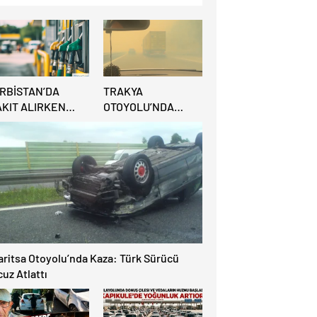
IRBİSTAN’DA
TRAKYA
AKIT ALIRKEN
OTOYOLU’NDA
REDİ KARTINA
BÜYÜK
İKKAT: MAĞDUR
YANGIN:VİDEO
LMAYIN!
aritsa Otoyolu’nda Kaza: Türk Sürücü
uz Atlattı