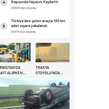
Kapısında Hayatını Kaybetti:
4
“İnsan Hayatı Bu Kadar Ucuz
30555 kez okundu
Olamaz”.
Türkiye’den gelen araçta 100 bin
adet sigara yakalandı.
5
30379 kez okundu
IRBİSTAN’DA
TRAKYA
AKIT ALIRKEN
OTOYOLU’NDA
REDİ KARTINA
BÜYÜK
İKKAT: MAĞDUR
YANGIN:VİDEO
LMAYIN!