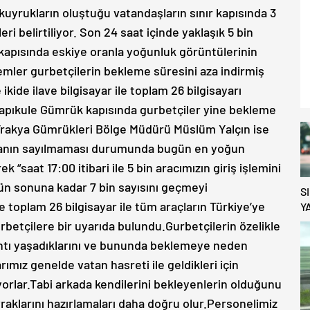
uyrukların oluştuğu vatandaşların sınır kapısında 3
ri belirtiliyor. Son 24 saat içinde yaklaşık 5 bin
 kapısında eskiye oranla yoğunluk görüntülerinin
lemler gurbetçilerin bekleme süresini aza indirmiş
kide ilave bilgisayar ile toplam 26 bilgisayarı
Kapıkule Gümrük kapısında gurbetçiler yine bekleme
Trakya Gümrükleri Bölge Müdürü Müslüm Yalçın ise
tanın sayılmaması durumunda bugün en yoğun
k “saat 17:00 itibari ile 5 bin aracımızın giriş işlemini
ün sonuna kadar 7 bin sayısını geçmeyi
S
 toplam 26 bilgisayar ile tüm araçların Türkiye’ye
Y
K
urbetçilere bir uyarıda bulundu.Gurbetçilerin özelikle
D
ıntı yaşadıklarını ve bununda beklemeye neden
O
ımız genelde vatan hasreti ile geldikleri için
lar.Tabi arkada kendilerini bekleyenlerin olduğunu
klarını hazırlamaları daha doğru olur.Personelimiz