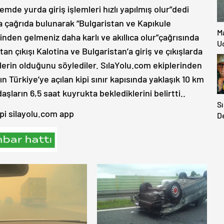
mde yurda giriş işlemleri hızlı yapılmış olur”dedi
a çağrıda bulunarak “Bulgaristan ve Kapıkule
M
den gelmeniz daha karlı ve akıllıca olur”çağrısında
Uc
an çıkışı Kalotina ve Bulgaristan’a giriş ve çıkışlarda
nlerin olduğunu söylediler. SılaYolu.com ekiplerinden
n Türkiye’ye açılan kipi sınır kapısında yaklaşık 10 km
şların 6,5 saat kuyrukta beklediklerini belirtti..
Sı
pi silayolu.com app
D
H
D