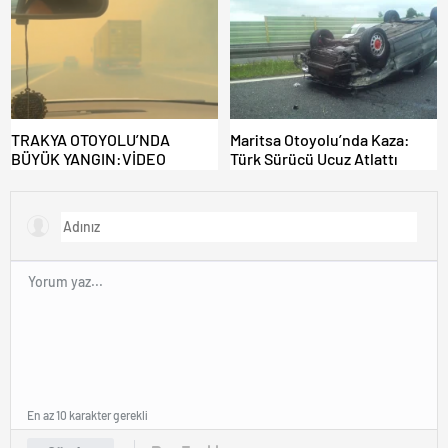
KAPILAR ZAMAN
KAZANDIRIYOR!
TRAKYA OTOYOLU’NDA
Maritsa Otoyolu’nda Kaza:
BÜYÜK YANGIN:VİDEO
Türk Sürücü Ucuz Atlattı
En az 10 karakter gerekli