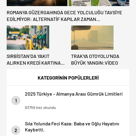
ROMANYA GÜZERGAHINDA GECE YOLCULUĞU TAVSİYE
EDİLMİYOR: ALTERNATİF KAPILAR ZAMAN
KAZANDIRIYOR!
SIRBİSTAN’DA YAKIT
TRAKYA OTOYOLU’NDA
ALIRKEN KREDİ KARTINA
BÜYÜK YANGIN:VİDEO
DİKKAT: MAĞDUR
OLMAYIN!
KATEGORİNİN POPÜLERLERİ
2025 Türkiye – Almanya Arası Gümrük Limitleri
1
83759 kez okundu
Sıla Yolunda Feci Kaza: Baba ve Oğlu Hayatını
Kaybetti.
2