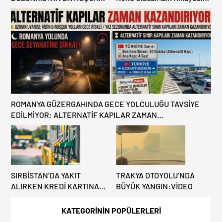
HATA, ARACINA 6 AY EL
Benzinlikte Eşini Unuttu!
KONULMASINA YOL AÇTI
ROMANYA GÜZERGAHINDA GECE YOLCULUĞU TAVSİYE
EDİLMİYOR: ALTERNATİF KAPILAR ZAMAN
KAZANDIRIYOR!
SIRBİSTAN’DA YAKIT
TRAKYA OTOYOLU’NDA
ALIRKEN KREDİ KARTINA
BÜYÜK YANGIN:VİDEO
DİKKAT: MAĞDUR
OLMAYIN!
KATEGORİNİN POPÜLERLERİ