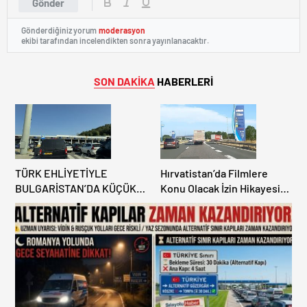
Gönder
Gönderdiğiniz yorum
moderasyon
ekibi tarafından incelendikten sonra yayınlanacaktır.
SON DAKİKA
HABERLERİ
TÜRK EHLİYETİYLE
Hırvatistan’da Filmlere
BULGARİSTAN’DA KÜÇÜK
Konu Olacak İzin Hikayesi:
HATA, ARACINA 6 AY EL
Benzinlikte Eşini Unuttu!
KONULMASINA YOL AÇTI