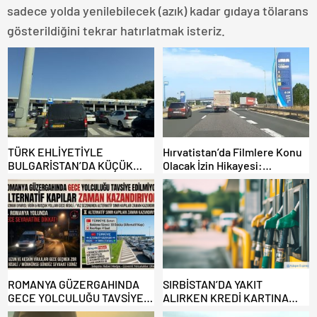
sadece yolda yenilebilecek (azık) kadar gıdaya tölarans
gösterildiğini tekrar hatırlatmak isteriz.
TÜRK EHLİYETİYLE
Hırvatistan’da Filmlere Konu
BULGARİSTAN’DA KÜÇÜK
Olacak İzin Hikayesi:
HATA, ARACINA 6 AY EL
Benzinlikte Eşini Unuttu!
KONULMASINA YOL AÇTI
ROMANYA GÜZERGAHINDA
SIRBİSTAN’DA YAKIT
GECE YOLCULUĞU TAVSİYE
ALIRKEN KREDİ KARTINA
EDİLMİYOR: ALTERNATİF
DİKKAT: MAĞDUR OLMAYIN!