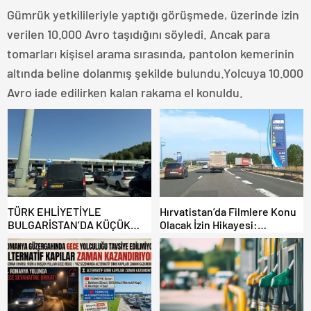
Gümrük yetkilileriyle yaptığı görüşmede, üzerinde izin
verilen 10.000 Avro taşıdığını söyledi. Ancak para
tomarları kişisel arama sırasında, pantolon kemerinin
altında beline dolanmış şekilde bulundu.Yolcuya 10.000
Avro iade edilirken kalan rakama el konuldu.
TÜRK EHLİYETİYLE
Hırvatistan’da Filmlere Konu
BULGARİSTAN’DA KÜÇÜK
Olacak İzin Hikayesi:
HATA, ARACINA 6 AY EL
Benzinlikte Eşini Unuttu!
KONULMASINA YOL AÇTI