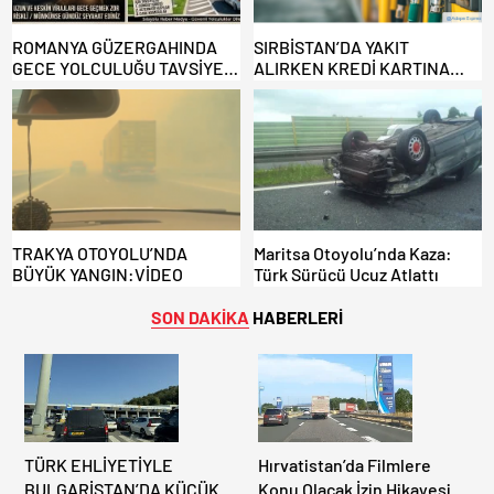
ROMANYA GÜZERGAHINDA
SIRBİSTAN’DA YAKIT
GECE YOLCULUĞU TAVSİYE
ALIRKEN KREDİ KARTINA
EDİLMİYOR: ALTERNATİF
DİKKAT: MAĞDUR OLMAYIN!
KAPILAR ZAMAN
KAZANDIRIYOR!
TRAKYA OTOYOLU’NDA
Maritsa Otoyolu’nda Kaza:
BÜYÜK YANGIN:VİDEO
Türk Sürücü Ucuz Atlattı
SON DAKİKA
HABERLERİ
TÜRK EHLİYETİYLE
Hırvatistan’da Filmlere
BULGARİSTAN’DA KÜÇÜK
Konu Olacak İzin Hikayesi: