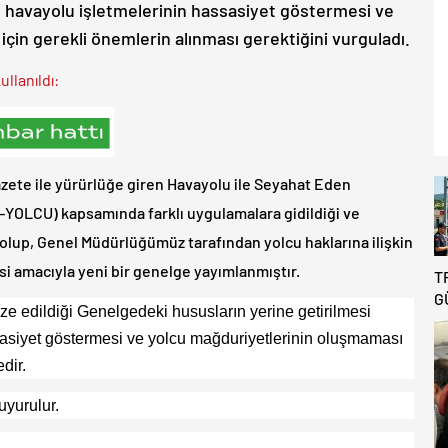
e havayolu işletmelerinin hassasiyet göstermesi ve
çin gerekli önemlerin alınması gerektiğini vurguladı.
llanıldı:
Gazete ile yürürlüğe giren Havayolu ile Seyahat Eden
Y-YOLCU) kapsamında farklı uygulamalara gidildiği ve
 olup, Genel Müdürlüğümüz tarafından yolcu haklarına ilişkin
si amacıyla yeni bir genelge yayımlanmıştır.
T
G
e edildiği Genelgedeki hususların yerine getirilmesi
B
asiyet göstermesi ve yolcu mağduriyetlerinin oluşmaması
R
D
dir.
T
yurulur.
A