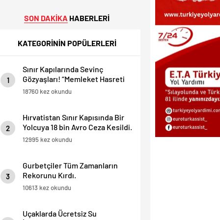
SON DAKİKA
HABERLERİ
KATEGORİNİN POPÜLERLERİ
Sınır Kapılarında Sevinç
Gözyaşları! “Memleket Hasreti
1
Bambaşka!
18760 kez okundu
Hırvatistan Sınır Kapısında Bir
Yolcuya 18 bin Avro Ceza Kesildi.
2
12995 kez okundu
Gurbetçiler Tüm Zamanların
Rekorunu Kırdı.
3
10613 kez okundu
Uçaklarda Ücretsiz Su