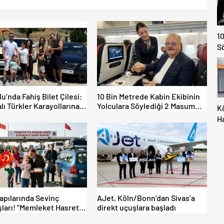
10
S
lu’nda Fahiş Bilet Çilesi:
10 Bin Metrede Kabin Ekibinin
lı Türkler Karayollarına
Yolculara Söylediği 2 Masum
K
tti, Gümrükler Kilitlendi!
Yalan
H
M
İç
Al
Kapılarında Sevinç
AJet, Köln/Bonn’dan Sivas’a
ları! “Memleket Hasreti
direkt uçuşlara başladı
şka!