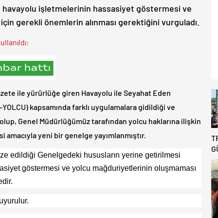
e havayolu işletmelerinin hassasiyet göstermesi ve
çin gerekli önemlerin alınması gerektiğini vurguladı.
llanıldı:
Gazete ile yürürlüğe giren Havayolu ile Seyahat Eden
Y-YOLCU) kapsamında farklı uygulamalara gidildiği ve
 olup, Genel Müdürlüğümüz tarafından yolcu haklarına ilişkin
si amacıyla yeni bir genelge yayımlanmıştır.
T
G
e edildiği Genelgedeki hususların yerine getirilmesi
B
asiyet göstermesi ve yolcu mağduriyetlerinin oluşmaması
R
D
dir.
T
yurulur.
A