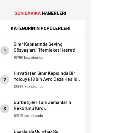
SON DAKİKA
HABERLERİ
KATEGORİNİN POPÜLERLERİ
Sınır Kapılarında Sevinç
Gözyaşları! “Memleket Hasreti
1
Bambaşka!
18760 kez okundu
Hırvatistan Sınır Kapısında Bir
Yolcuya 18 bin Avro Ceza Kesildi.
2
12995 kez okundu
Gurbetçiler Tüm Zamanların
Rekorunu Kırdı.
3
10613 kez okundu
Uçaklarda Ücretsiz Su