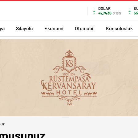
DOLAR
E
47,7436
55
0.18%
ya
Sılayolu
Ekonomi
Otomobil
Konsolosluk
nuz
ormusunuz