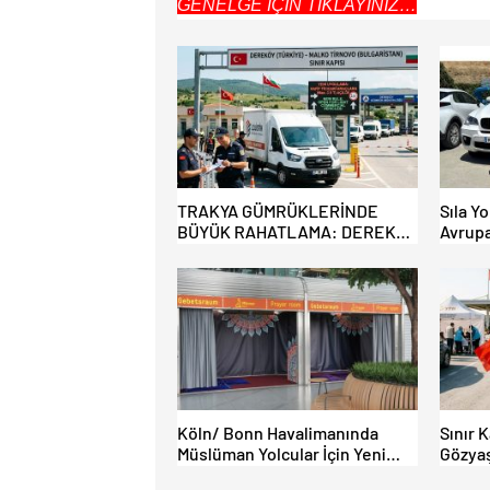
GENELGE İÇİN TIKLAYINIZ…
TRAKYA GÜMRÜKLERİNDE
Sıla Yo
BÜYÜK RAHATLAMA: DEREKÖY
Avrupa
HAFİF TİCARİ ARAÇLARA
Akın E
AÇILIYOR!
Köln/ Bonn Havalimanında
Sınır 
Müslüman Yolcular İçin Yeni
Gözyaş
İbadet Alanları Açıldı
Bamba