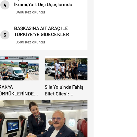
İkrâmı,Yurt Dışı Uçuşlarında
4
Sınırlı Yolculara Yapılacak.
10406 kez okundu
BAŞKASINA AİT ARAÇ İLE
TÜRKİYE’YE GİDECEKLER
5
DİKKAT ! BU HABERİ OKUMADAN
10389 kez okundu
YOLA ÇIKMAYIN.
RAKYA
Sıla Yolu’nda Fahiş
ÜMRÜKLERİNDE
Bilet Çilesi:
ÜYÜK
Avrupalı Türkler
AHATLAMA:
Karayollarına Akın
EREKÖY HAFİF
Etti, Gümrükler
İCARİ ARAÇLARA
Kilitlendi!
ÇILIYOR!