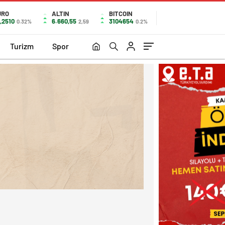
URO
ALTIN
BITCOIN
,2510
6.660,55
3104654
0.32%
2,59
0.2%
Turizm
Spor