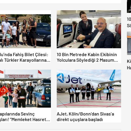
10
S
lu’nda Fahiş Bilet Çilesi:
10 Bin Metrede Kabin Ekibinin
lı Türkler Karayollarına
Yolculara Söylediği 2 Masum
K
tti, Gümrükler Kilitlendi!
Yalan
H
M
İç
Al
Kapılarında Sevinç
AJet, Köln/Bonn’dan Sivas’a
ları! “Memleket Hasreti
direkt uçuşlara başladı
şka!