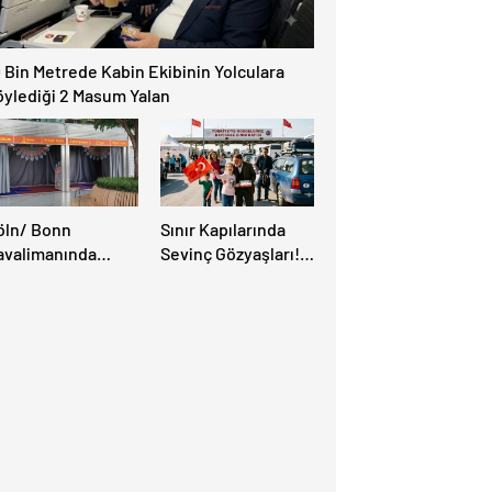
 Bin Metrede Kabin Ekibinin Yolculara
öylediği 2 Masum Yalan
öln/ Bonn
Sınır Kapılarında
avalimanında
Sevinç Gözyaşları!
üslüman Yolcular
“Memleket Hasreti
in Yeni İbadet
Bambaşka!
anları Açıldı