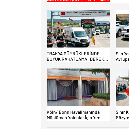
TRAKYA GÜMRÜKLERİNDE
Sıla Yo
BÜYÜK RAHATLAMA: DEREKÖY
Avrupa
HAFİF TİCARİ ARAÇLARA
Akın E
AÇILIYOR!
Köln/ Bonn Havalimanında
Sınır 
Müslüman Yolcular İçin Yeni
Gözyaş
İbadet Alanları Açıldı
Bamba