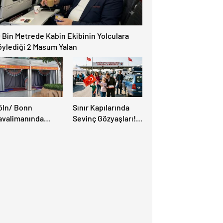
 Bin Metrede Kabin Ekibinin Yolculara
öylediği 2 Masum Yalan
öln/ Bonn
Sınır Kapılarında
avalimanında
Sevinç Gözyaşları!
üslüman Yolcular
“Memleket Hasreti
in Yeni İbadet
Bambaşka!
anları Açıldı