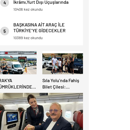
İkrâmı,Yurt Dışı Uçuşlarında
4
Sınırlı Yolculara Yapılacak.
10406 kez okundu
BAŞKASINA AİT ARAÇ İLE
TÜRKİYE’YE GİDECEKLER
5
DİKKAT ! BU HABERİ OKUMADAN
10389 kez okundu
YOLA ÇIKMAYIN.
RAKYA
Sıla Yolu’nda Fahiş
ÜMRÜKLERİNDE
Bilet Çilesi:
ÜYÜK
Avrupalı Türkler
AHATLAMA:
Karayollarına Akın
EREKÖY HAFİF
Etti, Gümrükler
İCARİ ARAÇLARA
Kilitlendi!
ÇILIYOR!