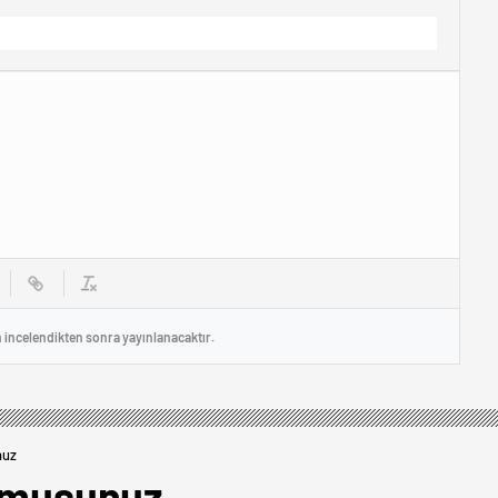
n incelendikten sonra yayınlanacaktır.
nuz
ormusunuz