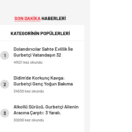
SON DAKİKA
HABERLERİ
KATEGORİNİN POPÜLERLERİ
Dolandırıcılar Sahte Evlilik İle
Gurbetçi Vatandaşın 32
1
Dairesini Elinden Aldılar.
41521 kez okundu
Didim’de Korkunç Kavga:
Gurbetçi Genç Yoğun Bakıma
2
Alındı.
34530 kez okundu
Alkollü Sürücü, Gurbetçi Ailenin
Aracına Çarptı: 3 Yaralı.
3
30200 kez okundu