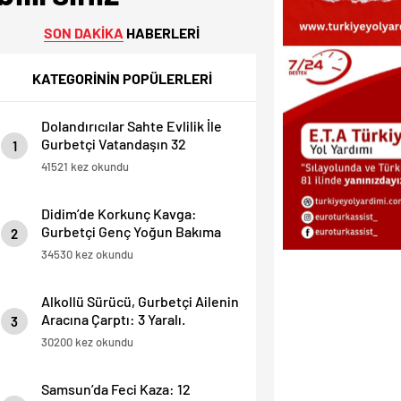
SON DAKİKA
HABERLERİ
KATEGORİNİN POPÜLERLERİ
Dolandırıcılar Sahte Evlilik İle
Gurbetçi Vatandaşın 32
1
Dairesini Elinden Aldılar.
41521 kez okundu
Didim’de Korkunç Kavga:
Gurbetçi Genç Yoğun Bakıma
2
Alındı.
34530 kez okundu
Alkollü Sürücü, Gurbetçi Ailenin
Aracına Çarptı: 3 Yaralı.
3
30200 kez okundu
Samsun’da Feci Kaza: 12