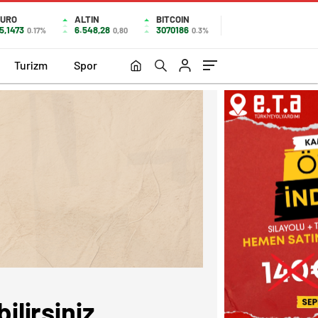
URO
ALTIN
BITCOIN
5,1473
6.548,28
3070186
0.17%
0,80
0.3%
Turizm
Spor
lirsiniz