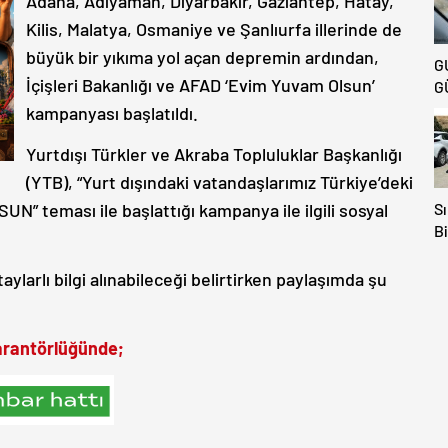
Adana, Adıyaman, Diyarbakır, Gaziantep, Hatay,
Kilis, Malatya, Osmaniye ve Şanlıurfa illerinde de
büyük bir yıkıma yol açan depremin ardından,
G
İçişleri Bakanlığı ve AFAD ‘Evim Yuvam Olsun’
G
kampanyası başlatıldı.
Yurtdışı Türkler ve Akraba Topluluklar Başkanlığı
(YTB), “Yurt dışındaki vatandaşlarımız Türkiye’deki
teması ile başlattığı kampanya ile ilgili sosyal
Sı
Bi
Av
Ka
ylarlı bilgi alınabileceği belirtirken paylaşımda şu
E
Ki
 garantörlüğünde;