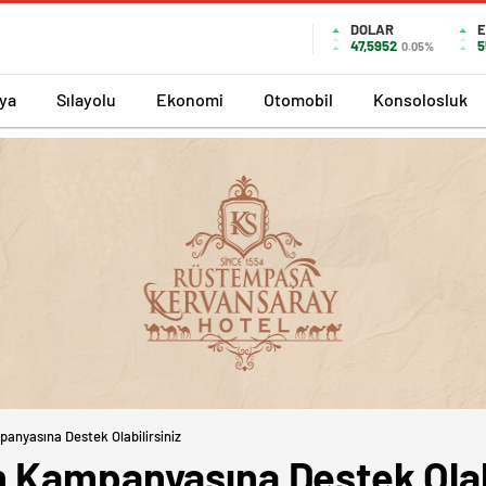
DOLAR
E
47,5952
5
0.05%
ya
Sılayolu
Ekonomi
Otomobil
Konsolosluk
anyasına Destek Olabilirsiniz
 Kampanyasına Destek Olabi