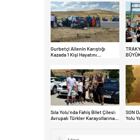
Gurbetçi Ailenin Karıştığı
TRAKY
Kazada 1 Kişi Hayatını
BÜYÜK
Kaybederken, 7 kişi Yaralandı.
HAFİF
AÇILI
Sıla Yolu’nda Fahiş Bilet Çilesi:
SON DA
Avrupalı Türkler Karayollarına
Yolu Y
Akın Etti, Gümrükler Kilitlendi!
Kapatı