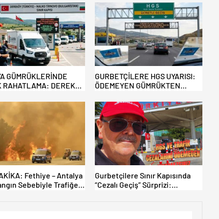
A GÜMRÜKLERİNDE
GURBETÇİLERE HGS UYARISI:
 RAHATLAMA: DEREKÖY
ÖDEMEYEN GÜMRÜKTEN
 TİCARİ ARAÇLARA
ÇIKAMIYOR!
YOR!
KİKA: Fethiye – Antalya
Gurbetçilere Sınır Kapısında
angın Sebebiyle Trafiğe
“Cezalı Geçiş” Sürprizi:
ldı! Tahliyeler Başladı
Ödemeyen Yurt Dışına
Çıkamıyor!