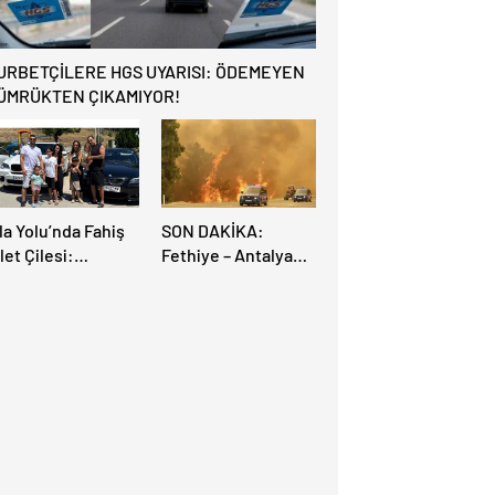
URBETÇİLERE HGS UYARISI: ÖDEMEYEN
ÜMRÜKTEN ÇIKAMIYOR!
la Yolu’nda Fahiş
SON DAKİKA:
let Çilesi:
Fethiye – Antalya
rupalı Türkler
Yolu Yangın
rayollarına Akın
Sebebiyle Trafiğe
tti, Gümrükler
Kapatıldı! Tahliyeler
litlendi!
Başladı