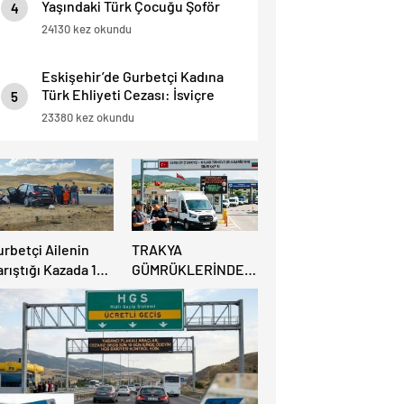
Yaşındaki Türk Çocuğu Şoför
4
Hayatını Kaybetti, 3 Yaralı.
24130 kez okundu
Eskişehir’de Gurbetçi Kadına
Türk Ehliyeti Cezası: İsviçre
5
Ehliyeti Kabul Edilmedi.
23380 kez okundu
urbetçi Ailenin
TRAKYA
rıştığı Kazada 1
GÜMRÜKLERİNDE
şi Hayatını
BÜYÜK
aybederken, 7 kişi
RAHATLAMA:
ralandı.
DEREKÖY HAFİF
TİCARİ ARAÇLARA
AÇILIYOR!