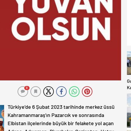
G
Ka
0
Ki
K
Türkiye’de 6 Şubat 2023 tarihinde merkez üssü
Ya
Kahramanmaraş’ın Pazarcık ve sonrasında
Elbistan ilçelerinde büyük bir felakete yol açan