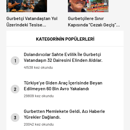
Gurbetçi Vatandaştan Yol
Gurbetçilere Sınır
Üzerindeki Tesise
Kapısında “Cezalı Geçiş”
Dolandırıcılık İddiası:
Sürprizi: Ödemeyen Yurt
“Hesabınızı Mutlaka Kontrol
Dışına Çıkamıyor!
KATEGORİNİN POPÜLERLERİ
Edin”
Dolandırıcılar Sahte Evlilik İle Gurbetçi
Vatandaşın 32 Dairesini Elinden Aldılar.
1
41538 kez okundu
Türkiye’ye Giden Araç İçerisinde Beyan
Edilmeyen 60 Bin Avro Yakalandı
2
29809 kez okundu
Gurbetten Memlekete Geldi, Acı Haberle
Yürekler Dağlandı.
3
20042 kez okundu