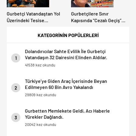
Gurbetçi Vatandaştan Yol
Gurbetçilere Sınır
Üzerindeki Tesise
Kapısında “Cezalı Geçiş”
Dolandırıcılık İddiası:
Sürprizi: Ödemeyen Yurt
“Hesabınızı Mutlaka Kontrol
Dışına Çıkamıyor!
KATEGORİNİN POPÜLERLERİ
Edin”
Dolandırıcılar Sahte Evlilik İle Gurbetçi
Vatandaşın 32 Dairesini Elinden Aldılar.
1
41538 kez okundu
Türkiye’ye Giden Araç İçerisinde Beyan
Edilmeyen 60 Bin Avro Yakalandı
2
29809 kez okundu
Gurbetten Memlekete Geldi, Acı Haberle
Yürekler Dağlandı.
3
20042 kez okundu