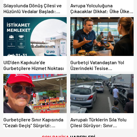
Sılayolunda Dönüş Çilesi ve
Avrupa Yolculuğuna
Hüzünlü Vedalar Başladı:
Çıkacaklar Dikkat: Ülke Ülke
Kapıkule’de Yoğunluk Artıyor!
Güncel Trafik Kuralları,
Avrupa Otoyol Hız Limitleri
UID’den Kapıkule’de
Gurbetçi Vatandaştan Yol
Gurbetçilere Hizmet Noktası
Üzerindeki Tesise
Dolandırıcılık İddiası:
“Hesabınızı Mutlaka Kontrol
Edin”
Gurbetçilere Sınır Kapısında
Avrupalı Türklerin Sıla Yolu
“Cezalı Geçiş” Sürprizi:
Çilesi Sürüyor: Sınır
Ödemeyen Yurt Dışına
Kapılarında Saatler Süren
Çıkamıyor!
Bekleyiş