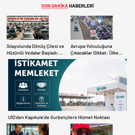
SON DAKİKA
HABERLERİ
Sılayolunda Dönüş Çilesi ve
Avrupa Yolculuğuna
Hüzünlü Vedalar Başladı:
Çıkacaklar Dikkat: Ülke
Kapıkule’de Yoğunluk
Ülke Güncel Trafik Kuralları,
Artıyor!
Avrupa Otoyol Hız Limitleri
UID’den Kapıkule’de Gurbetçilere Hizmet Noktası