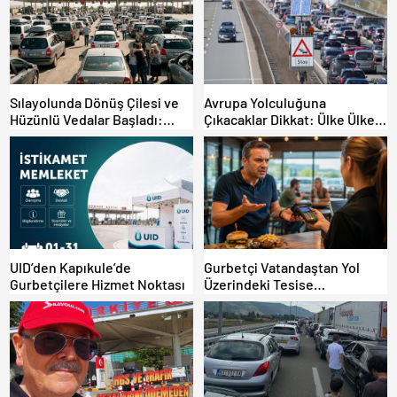
Sılayolunda Dönüş Çilesi ve
Avrupa Yolculuğuna
Hüzünlü Vedalar Başladı:
Çıkacaklar Dikkat: Ülke Ülke
Kapıkule’de Yoğunluk Artıyor!
Güncel Trafik Kuralları,
Avrupa Otoyol Hız Limitleri
UID’den Kapıkule’de
Gurbetçi Vatandaştan Yol
Gurbetçilere Hizmet Noktası
Üzerindeki Tesise
Dolandırıcılık İddiası:
“Hesabınızı Mutlaka Kontrol
Edin”