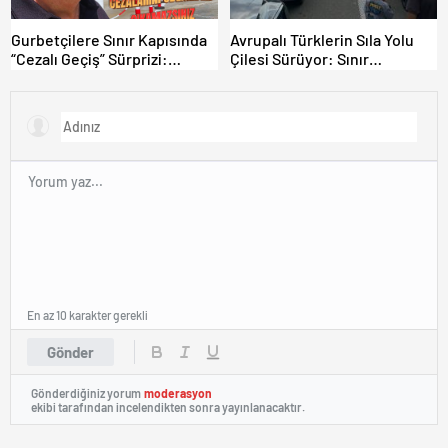
Gurbetçilere Sınır Kapısında
Avrupalı Türklerin Sıla Yolu
“Cezalı Geçiş” Sürprizi:
Çilesi Sürüyor: Sınır
Ödemeyen Yurt Dışına
Kapılarında Saatler Süren
Çıkamıyor!
Bekleyiş
En az 10 karakter gerekli
Gönder
Gönderdiğiniz yorum
moderasyon
ekibi tarafından incelendikten sonra yayınlanacaktır.