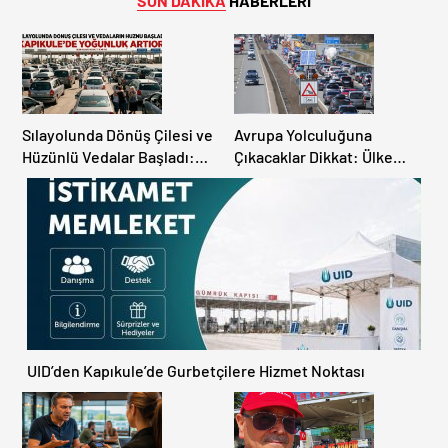
SON DAKİKA
HABERLERİ
Sılayolunda Dönüş Çilesi ve
Avrupa Yolculuğuna
Hüzünlü Vedalar Başladı:
Çıkacaklar Dikkat: Ülke
Kapıkule’de Yoğunluk
Ülke Güncel Trafik Kuralları,
Artıyor!
Avrupa Otoyol Hız Limitleri
UID’den Kapıkule’de Gurbetçilere Hizmet Noktası