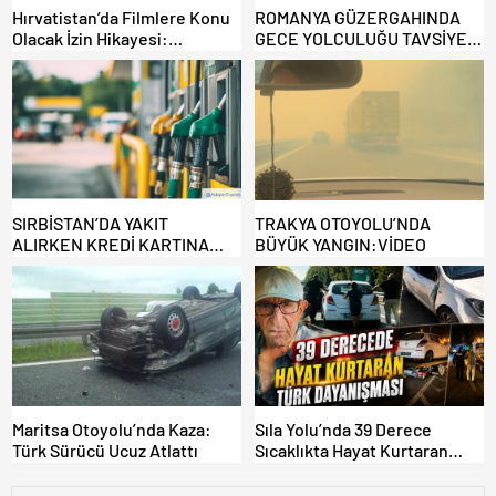
Hırvatistan’da Filmlere Konu
ROMANYA GÜZERGAHINDA
Olacak İzin Hikayesi:
GECE YOLCULUĞU TAVSİYE
Benzinlikte Eşini Unuttu!
EDİLMİYOR: ALTERNATİF
KAPILAR ZAMAN
KAZANDIRIYOR!
SIRBİSTAN’DA YAKIT
TRAKYA OTOYOLU’NDA
ALIRKEN KREDİ KARTINA
BÜYÜK YANGIN:VİDEO
DİKKAT: MAĞDUR OLMAYIN!
Maritsa Otoyolu’nda Kaza:
Sıla Yolu’nda 39 Derece
Türk Sürücü Ucuz Atlattı
Sıcaklıkta Hayat Kurtaran
Türk Dayanışması!