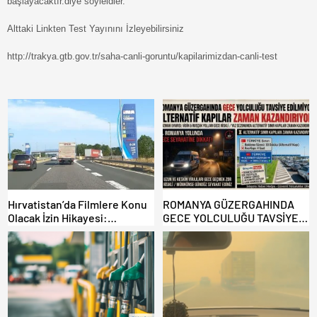
başlayacaktır.diye söyleidler.
Alttaki Linkten Test Yayınını İzleyebilirsiniz
http://trakya.gtb.gov.tr/saha-canli-goruntu/kapilarimizdan-canli-test
Hırvatistan’da Filmlere Konu
ROMANYA GÜZERGAHINDA
Olacak İzin Hikayesi:
GECE YOLCULUĞU TAVSİYE
Benzinlikte Eşini Unuttu!
EDİLMİYOR: ALTERNATİF
KAPILAR ZAMAN
KAZANDIRIYOR!