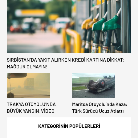
Benzinlikte Eşini Unuttu!
EDİLMİYOR: ALTERNATİF
KAPILAR ZAMAN
KAZANDIRIYOR!
SIRBİSTAN’DA YAKIT ALIRKEN KREDİ KARTINA DİKKAT:
MAĞDUR OLMAYIN!
TRAKYA OTOYOLU’NDA
Maritsa Otoyolu’nda Kaza:
BÜYÜK YANGIN:VİDEO
Türk Sürücü Ucuz Atlattı
KATEGORİNİN POPÜLERLERİ