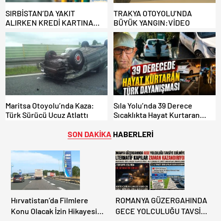
SIRBİSTAN’DA YAKIT
TRAKYA OTOYOLU’NDA
ALIRKEN KREDİ KARTINA
BÜYÜK YANGIN:VİDEO
DİKKAT: MAĞDUR OLMAYIN!
Maritsa Otoyolu’nda Kaza:
Sıla Yolu’nda 39 Derece
Türk Sürücü Ucuz Atlattı
Sıcaklıkta Hayat Kurtaran
Türk Dayanışması!
SON DAKİKA
HABERLERİ
Hırvatistan’da Filmlere
ROMANYA GÜZERGAHINDA
Konu Olacak İzin Hikayesi:
GECE YOLCULUĞU TAVSİYE