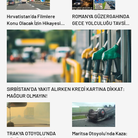
Hırvatistan’da Filmlere
ROMANYA GÜZERGAHINDA
Konu Olacak İzin Hikayesi:
GECE YOLCULUĞU TAVSİYE
Benzinlikte Eşini Unuttu!
EDİLMİYOR: ALTERNATİF
KAPILAR ZAMAN
KAZANDIRIYOR!
SIRBİSTAN’DA YAKIT ALIRKEN KREDİ KARTINA DİKKAT:
MAĞDUR OLMAYIN!
TRAKYA OTOYOLU’NDA
Maritsa Otoyolu’nda Kaza: