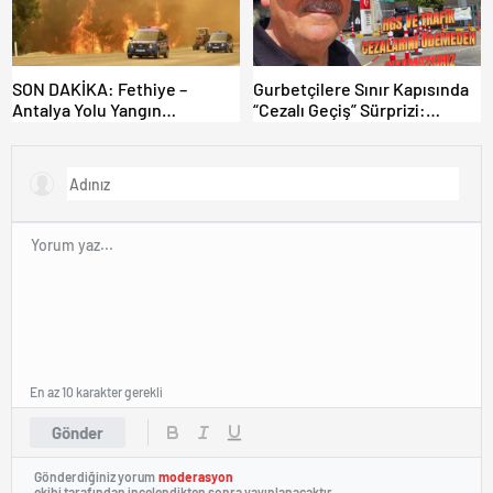
SON DAKİKA: Fethiye –
Gurbetçilere Sınır Kapısında
Antalya Yolu Yangın
“Cezalı Geçiş” Sürprizi:
Sebebiyle Trafiğe Kapatıldı!
Ödemeyen Yurt Dışına
Tahliyeler Başladı
Çıkamıyor!
En az 10 karakter gerekli
Gönder
Gönderdiğiniz yorum
moderasyon
ekibi tarafından incelendikten sonra yayınlanacaktır.