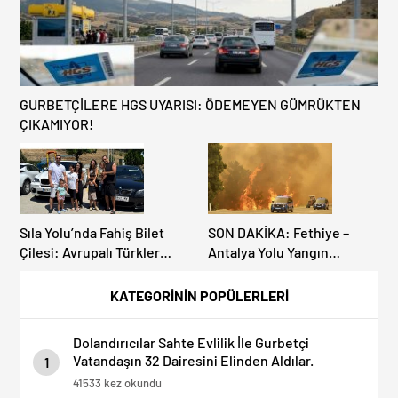
GURBETÇİLERE HGS UYARISI: ÖDEMEYEN GÜMRÜKTEN
ÇIKAMIYOR!
Sıla Yolu’nda Fahiş Bilet
SON DAKİKA: Fethiye –
Çilesi: Avrupalı Türkler
Antalya Yolu Yangın
Karayollarına Akın Etti,
Sebebiyle Trafiğe
Gümrükler Kilitlendi!
Kapatıldı! Tahliyeler
KATEGORİNİN POPÜLERLERİ
Başladı
Dolandırıcılar Sahte Evlilik İle Gurbetçi
Vatandaşın 32 Dairesini Elinden Aldılar.
1
41533 kez okundu