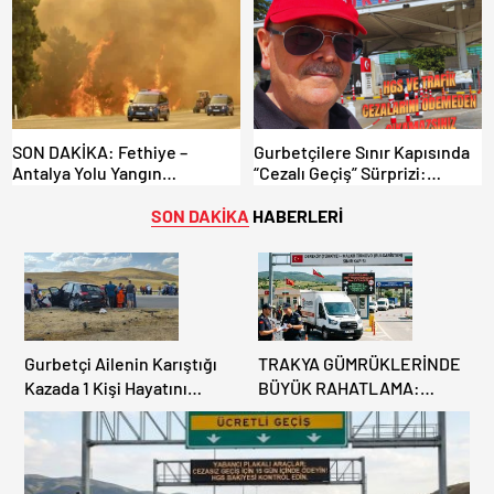
Gümrükler Kilitlendi!
SON DAKİKA: Fethiye –
Gurbetçilere Sınır Kapısında
Antalya Yolu Yangın
“Cezalı Geçiş” Sürprizi:
Sebebiyle Trafiğe Kapatıldı!
Ödemeyen Yurt Dışına
Tahliyeler Başladı
Çıkamıyor!
SON DAKİKA
HABERLERİ
Gurbetçi Ailenin Karıştığı
TRAKYA GÜMRÜKLERİNDE
Kazada 1 Kişi Hayatını
BÜYÜK RAHATLAMA:
Kaybederken, 7 kişi
DEREKÖY HAFİF TİCARİ
Yaralandı.
ARAÇLARA AÇILIYOR!