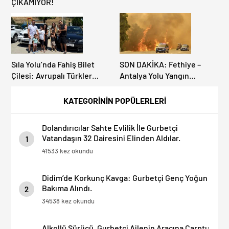
ÇIKAMIYOR!
Sıla Yolu’nda Fahiş Bilet
SON DAKİKA: Fethiye –
Çilesi: Avrupalı Türkler
Antalya Yolu Yangın
Karayollarına Akın Etti,
Sebebiyle Trafiğe
Gümrükler Kilitlendi!
Kapatıldı! Tahliyeler
KATEGORİNİN POPÜLERLERİ
Başladı
Dolandırıcılar Sahte Evlilik İle Gurbetçi
Vatandaşın 32 Dairesini Elinden Aldılar.
1
41533 kez okundu
Didim’de Korkunç Kavga: Gurbetçi Genç Yoğun
Bakıma Alındı.
2
34538 kez okundu
Alkollü Sürücü, Gurbetçi Ailenin Aracına Çarptı: