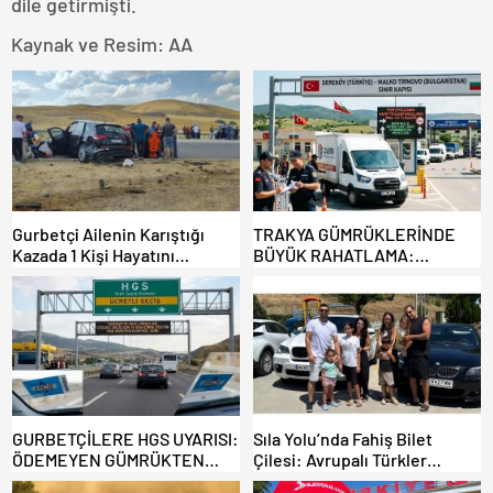
dile getirmişti.
Kaynak ve Resim: AA
Gurbetçi Ailenin Karıştığı
TRAKYA GÜMRÜKLERİNDE
Kazada 1 Kişi Hayatını
BÜYÜK RAHATLAMA:
Kaybederken, 7 kişi Yaralandı.
DEREKÖY HAFİF TİCARİ
ARAÇLARA AÇILIYOR!
GURBETÇİLERE HGS UYARISI:
Sıla Yolu’nda Fahiş Bilet
ÖDEMEYEN GÜMRÜKTEN
Çilesi: Avrupalı Türkler
ÇIKAMIYOR!
Karayollarına Akın Etti,