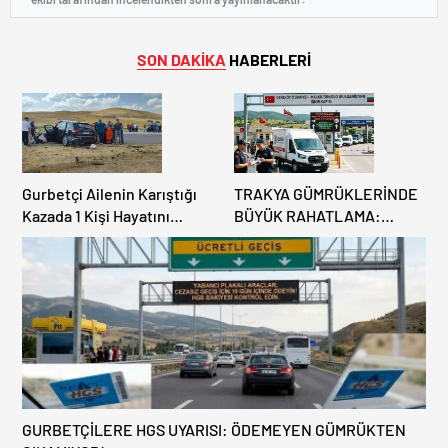
SON DAKİKA
HABERLERİ
Gurbetçi Ailenin Karıştığı
TRAKYA GÜMRÜKLERİNDE
Kazada 1 Kişi Hayatını
BÜYÜK RAHATLAMA:
Kaybederken, 7 kişi
DEREKÖY HAFİF TİCARİ
Yaralandı.
ARAÇLARA AÇILIYOR!
GURBETÇİLERE HGS UYARISI: ÖDEMEYEN GÜMRÜKTEN