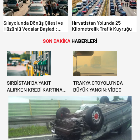
Sılayolunda Dönüş Çilesi ve
Hırvatistan Yolunda 25
Hüzünlü Vedalar Başladı:
Kilometrelik Trafik Kuyruğu
Kapıkule’de Yoğunluk Artıyor!
SON DAKİKA
HABERLERİ
SIRBİSTAN’DA YAKIT
TRAKYA OTOYOLU’NDA
ALIRKEN KREDİ KARTINA
BÜYÜK YANGIN:VİDEO
DİKKAT: MAĞDUR
OLMAYIN!