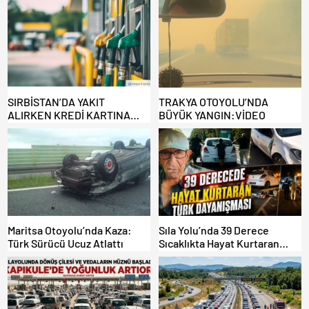
SIRBİSTAN’DA YAKIT
TRAKYA OTOYOLU’NDA
ALIRKEN KREDİ KARTINA
BÜYÜK YANGIN:VİDEO
DİKKAT: MAĞDUR OLMAYIN!
Maritsa Otoyolu’nda Kaza:
Sıla Yolu’nda 39 Derece
Türk Sürücü Ucuz Atlattı
Sıcaklıkta Hayat Kurtaran
Türk Dayanışması!