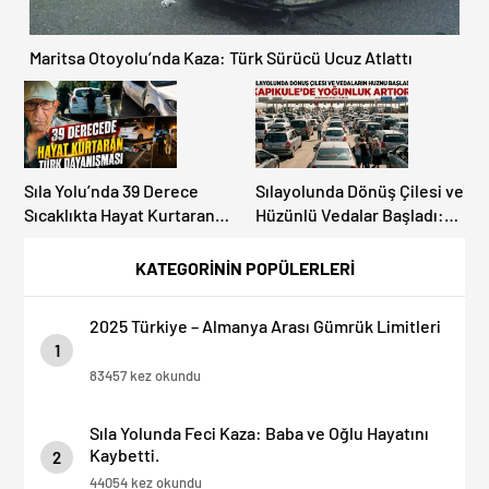
Maritsa Otoyolu’nda Kaza: Türk Sürücü Ucuz Atlattı
Sıla Yolu’nda 39 Derece
Sılayolunda Dönüş Çilesi ve
Sıcaklıkta Hayat Kurtaran
Hüzünlü Vedalar Başladı:
Türk Dayanışması!
Kapıkule’de Yoğunluk
Artıyor!
KATEGORİNİN POPÜLERLERİ
2025 Türkiye – Almanya Arası Gümrük Limitleri
1
83457 kez okundu
Sıla Yolunda Feci Kaza: Baba ve Oğlu Hayatını
Kaybetti.
2
44054 kez okundu