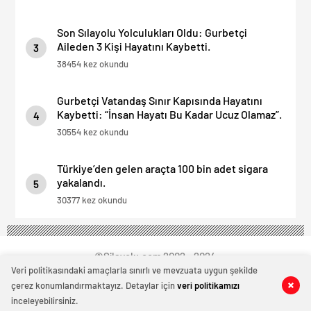
Son Sılayolu Yolculukları Oldu: Gurbetçi
Aileden 3 Kişi Hayatını Kaybetti.
3
38454 kez okundu
Gurbetçi Vatandaş Sınır Kapısında Hayatını
Kaybetti: “İnsan Hayatı Bu Kadar Ucuz Olamaz”.
4
30554 kez okundu
Türkiye’den gelen araçta 100 bin adet sigara
yakalandı.
5
30377 kez okundu
©Silayolu.com 2002 - 2024
Veri politikasındaki amaçlarla sınırlı ve mevzuata uygun şekilde
çerez konumlandırmaktayız. Detaylar için
veri politikamızı
0
0
0
0
inceleyebilirsiniz.