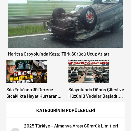
OLMAYIN!
Maritsa Otoyolu’nda Kaza: Türk Sürücü Ucuz Atlattı
Sıla Yolu’nda 39 Derece
Sılayolunda Dönüş Çilesi ve
Sıcaklıkta Hayat Kurtaran
Hüzünlü Vedalar Başladı:
Türk Dayanışması!
Kapıkule’de Yoğunluk
Artıyor!
KATEGORİNİN POPÜLERLERİ
2025 Türkiye – Almanya Arası Gümrük Limitleri