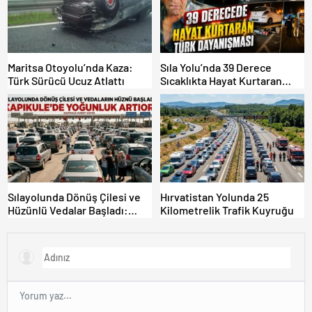
Maritsa Otoyolu’nda Kaza:
Sıla Yolu’nda 39 Derece
Türk Sürücü Ucuz Atlattı
Sıcaklıkta Hayat Kurtaran
Türk Dayanışması!
Sılayolunda Dönüş Çilesi ve
Hırvatistan Yolunda 25
Hüzünlü Vedalar Başladı:
Kilometrelik Trafik Kuyruğu
Kapıkule’de Yoğunluk Artıyor!