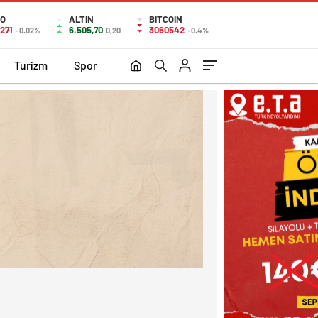
O
ALTIN
BITCOIN
271
6.505,70
3060542
-0.02%
0,20
-0.4%
Turizm
Spor