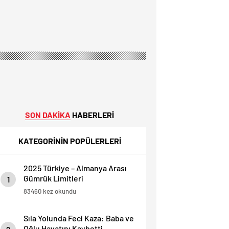
SON DAKİKA
HABERLERİ
KATEGORİNİN POPÜLERLERİ
2025 Türkiye – Almanya Arası
Gümrük Limitleri
1
83460 kez okundu
Sıla Yolunda Feci Kaza: Baba ve
Oğlu Hayatını Kaybetti.