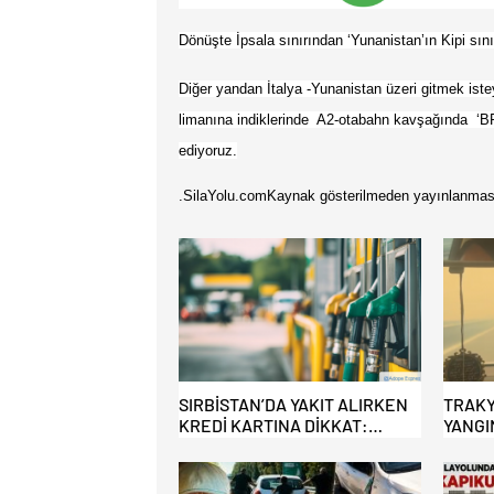
Dönüşte İpsala sınırından ‘
Yunanistan’ın Kipi sın
Diğer yandan İtalya -Yunanistan üzeri gitmek iste
limanına indiklerinde A2-otabahn kavşağında ‘BP
ediyoruz.
.SilaYolu.com
Kaynak gösterilmeden yayınlanması
SIRBİSTAN’DA YAKIT ALIRKEN
TRAKY
KREDİ KARTINA DİKKAT:
YANGI
MAĞDUR OLMAYIN!