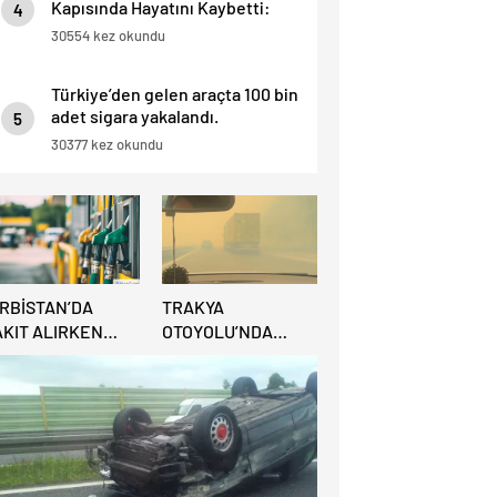
Kapısında Hayatını Kaybetti:
4
“İnsan Hayatı Bu Kadar Ucuz
30554 kez okundu
Olamaz”.
Türkiye’den gelen araçta 100 bin
adet sigara yakalandı.
5
30377 kez okundu
IRBİSTAN’DA
TRAKYA
AKIT ALIRKEN
OTOYOLU’NDA
REDİ KARTINA
BÜYÜK
İKKAT: MAĞDUR
YANGIN:VİDEO
LMAYIN!