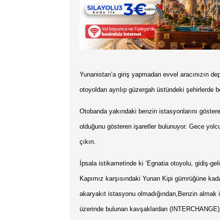
Yunanistan’a giriş yapmadan evvel aracınızın de
otoyoldan ayrılıp güzergah üstündeki şehirlerde 
Otobanda yakındaki benzin istasyonlarını göstere
olduğunu gösteren işaretler bulunuyor. Gece yolc
çıkın.
İpsala istikametinde ki ‘Egnatia otoyolu, gidiş-ge
Kapımız karşısındaki Yunan Kipi gümrüğüne kadar
akaryakıt istasyonu olmadığından,Benzin almak i
üzerinde bulunan kavşaklardan (INTERCHANGE) çıkm