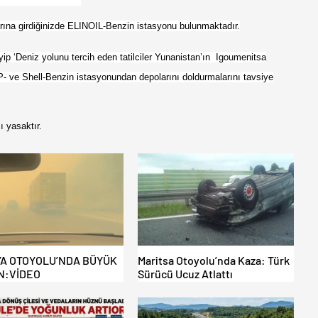
ırına girdiğinizde ELINOIL-Benzin istasyonu bulunmaktadır.
yip ‘Deniz yolunu tercih eden tatilciler Yunanistan’ın Igoumenitsa
- ve Shell-Benzin istasyonundan depolarını doldurmalarını tavsiye
 yasaktır.
A OTOYOLU’NDA BÜYÜK
Maritsa Otoyolu’nda Kaza: Türk
N:VİDEO
Sürücü Ucuz Atlattı