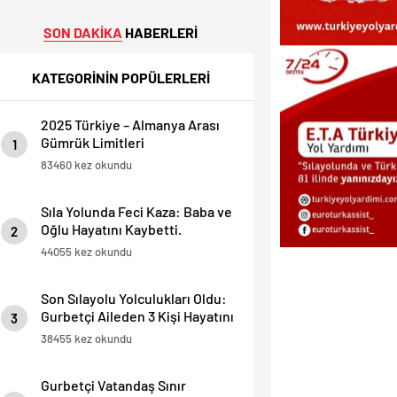
SON DAKİKA
HABERLERİ
KATEGORİNİN POPÜLERLERİ
2025 Türkiye – Almanya Arası
Gümrük Limitleri
1
83460 kez okundu
Sıla Yolunda Feci Kaza: Baba ve
Oğlu Hayatını Kaybetti.
2
44055 kez okundu
Son Sılayolu Yolculukları Oldu:
Gurbetçi Aileden 3 Kişi Hayatını
3
Kaybetti.
38455 kez okundu
Gurbetçi Vatandaş Sınır