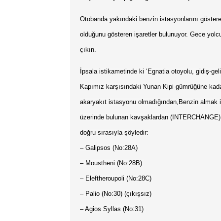
Otobanda yakındaki benzin istasyonlarını göstere
olduğunu gösteren işaretler bulunuyor. Gece yolc
çıkın.
İpsala istikametinde ki ‘Egnatia otoyolu, gidiş-ge
Kapımız karşısındaki Yunan Kipi gümrüğüne kadar
akaryakıt istasyonu olmadığından,Benzin almak i
üzerinde bulunan kavşaklardan (INTERCHANGE) çıkm
doğru sırasıyla şöyledir:
– Galipsos (No:28A)
– Moustheni (No:28B)
– Eleftheroupoli (No:28C)
– Palio (No:30) (çıkışsız)
– Agios Syllas (No:31)