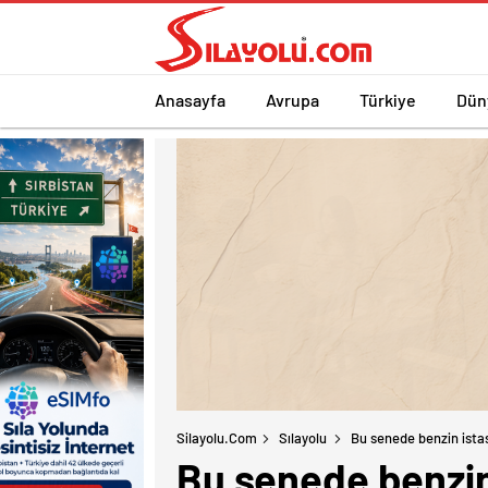
Anasayfa
Avrupa
Türkiye
Dün
Silayolu.com
Sılayolu
Bu senede benzin ista
Bu senede benzin