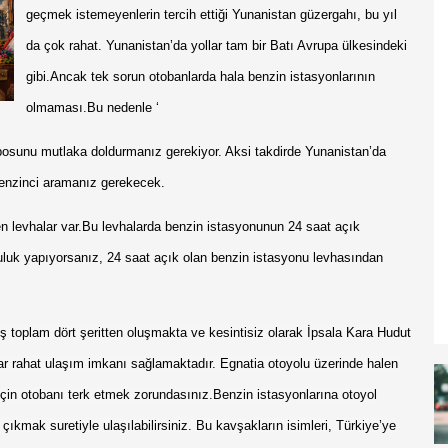
geçmek istemeyenlerin tercih ettiği Yunanistan güzergahı, bu yıl
da çok rahat. Yunanistan’da yollar tam bir Batı Avrupa ülkesindeki
gibi.Ancak tek sorun otobanlarda hala benzin istasyonlarının
olmaması.Bu nedenle ‘
posunu mutlaka doldurmanız gerekiyor. Aksi takdirde Yunanistan’da
benzinci aramanız gerekecek.
n levhalar var.Bu levhalarda benzin istasyonunun 24 saat açık
uluk yapıyorsanız, 24 saat açık olan benzin istasyonu levhasından
liş toplam dört şeritten oluşmakta ve kesintisiz olarak İpsala Kara Hudut
 rahat ulaşım imkanı sağlamaktadır. Egnatia otoyolu üzerinde halen
çin otobanı terk etmek zorundasınız.Benzin istasyonlarına otoyol
ak suretiyle ulaşılabilirsiniz. Bu kavşakların isimleri, Türkiye’ye