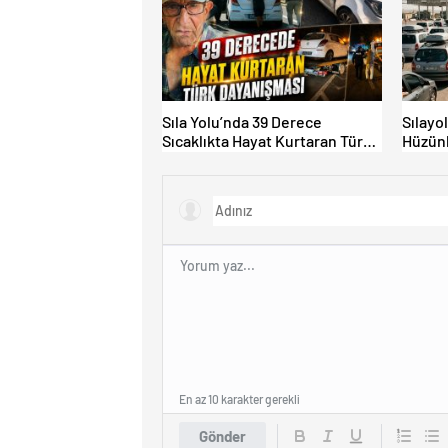
Sıla Yolu’nda 39 Derece
Sılayo
Sıcaklıkta Hayat Kurtaran Türk
Hüzünl
Dayanışması!
Kapıku
En az 10 karakter gerekli
Gönder