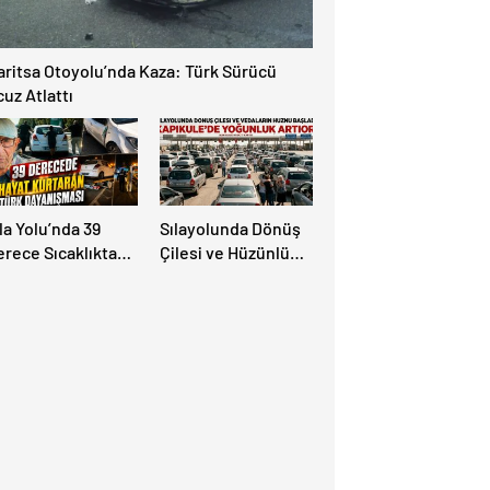
aritsa Otoyolu’nda Kaza: Türk Sürücü
uz Atlattı
la Yolu’nda 39
Sılayolunda Dönüş
erece Sıcaklıkta
Çilesi ve Hüzünlü
ayat Kurtaran Türk
Vedalar Başladı:
ayanışması!
Kapıkule’de
Yoğunluk Artıyor!