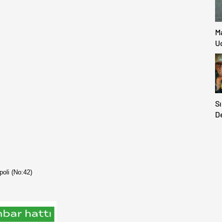
M
Uc
Sı
D
H
D
poli (No:42)