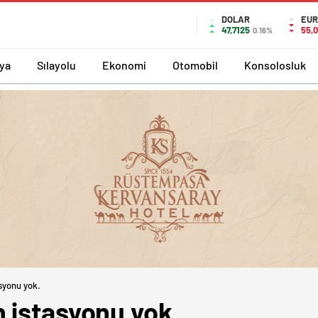
DOLAR
EUR
47,7125
55,0
0.16%
ya
Sılayolu
Ekonomi
Otomobil
Konsolosluk
syonu yok.
 istasyonu yok.