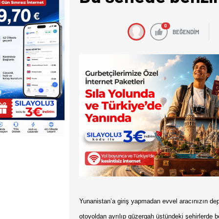
0
BEĞENDİM
Yunanistan’a giriş yapmadan evvel aracınızın de
otoyoldan ayrılıp güzergah üstündeki şehirlerde 