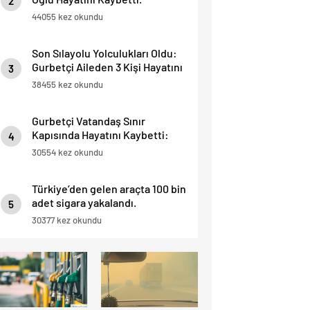
2
44055 kez okundu
Son Sılayolu Yolculukları Oldu:
Gurbetçi Aileden 3 Kişi Hayatını
3
Kaybetti.
38455 kez okundu
Gurbetçi Vatandaş Sınır
Kapısında Hayatını Kaybetti:
4
“İnsan Hayatı Bu Kadar Ucuz
30554 kez okundu
Olamaz”.
Türkiye’den gelen araçta 100 bin
adet sigara yakalandı.
5
30377 kez okundu