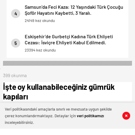
Samsun’da Feci Kaza: 12 Yaşındaki Türk Çocuğu
Şoför Hayatını Kaybetti, 3 Yaralı.
4
24149 kez okundu
Eskişehir’de Gurbetçi Kadına Türk Ehliyeti
Cezası: İsviçre Ehliyeti Kabul Edilmedi.
5
23394 kez okundu
399 okunma
İşte oy kullanabileceğiniz gümrük
kapıları
19 Mart 2023 23:57
Veri politikasındaki amaçlarla sınırlı ve mevzuata uygun şekilde
çerez konumlandırmaktayız. Detaylar için
veri politikamızı
0
0
0
0
inceleyebilirsiniz.