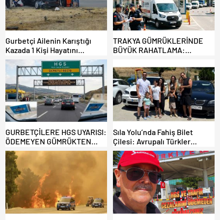
Gurbetçi Ailenin Karıştığı
TRAKYA GÜMRÜKLERİNDE
Kazada 1 Kişi Hayatını
BÜYÜK RAHATLAMA:
Kaybederken, 7 kişi Yaralandı.
DEREKÖY HAFİF TİCARİ
ARAÇLARA AÇILIYOR!
GURBETÇİLERE HGS UYARISI:
Sıla Yolu’nda Fahiş Bilet
ÖDEMEYEN GÜMRÜKTEN
Çilesi: Avrupalı Türkler
ÇIKAMIYOR!
Karayollarına Akın Etti,
Gümrükler Kilitlendi!