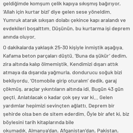
geldiğimde komşum çelik kapıya sıkışmış bağırıyor,
‘Allah için kurtar bizi’ diye gelen sese yöneldim.
Yumruk atarak sıkışan dolabı çekince kapı aralandı ve
evdekileri boşalttım. Düşünün, bu kurtarma işi deprem
anında oluyor.
O dakikalarda yaklaşık 25-30 kişiyle inmiştik aşağıya.
Kafama beton parçaları düştü. ‘Buna da şükür’ dedim,
zira altında kalıp ölmemiştik. Kendimizi dışarı attık
atmaya da dışarıda yağmurla, dondurucu soğuk bizi
bekliyordu. ‘Otomobile girip oturalım’ dedik, garaj
çökmüş, araçlar yıkıntıların altında idi. Bugün 43 gün
geçti. Anlatılacak o kadar çok şey var ki… Gelen
yardımlar hepimizi sevinçten ağlattı. Deprem bir
şehirde olsa ben de sitem ederdim. Öyle bir afet ki, biz
böylesini tarih kitaplarında bile
okumadık. Almanya’dan, Afganistan’dan, Pakistan,