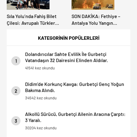
Sıla Yolu’nda Fahiş Bilet
SON DAKİKA: Fethiye –
Çilesi: Avrupalı Türkler
Antalya Yolu Yangın
Karayollarına Akın Etti,
Sebebiyle Trafiğe
Gümrükler Kilitlendi!
Kapatıldı! Tahliyeler
KATEGORİNİN POPÜLERLERİ
Başladı
Dolandırıcılar Sahte Evlilik İle Gurbetçi
Vatandaşın 32 Dairesini Elinden Aldılar.
1
41541 kez okundu
Didim’de Korkunç Kavga: Gurbetçi Genç Yoğun
Bakıma Alındı.
2
34542 kez okundu
Alkollü Sürücü, Gurbetçi Ailenin Aracına Çarptı:
3 Yaralı.
3
30204 kez okundu