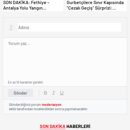
SON DAKİKA: Fethiye –
Gurbetçilere Sınır Kapısında
Antalya Yolu Yangın
“Cezalı Geçiş” Sürprizi:
Sebebiyle Trafiğe Kapatıldı!
Ödemeyen Yurt Dışına
Tahliyeler Başladı
Çıkamıyor!
En az 10 karakter gerekli
Gönder
Gönderdiğiniz yorum
moderasyon
ekibi tarafından incelendikten sonra yayınlanacaktır.
SON DAKİKA
HABERLERİ