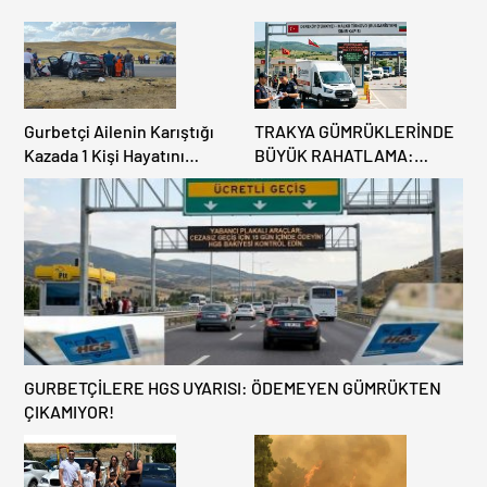
Gurbetçi Ailenin Karıştığı
TRAKYA GÜMRÜKLERİNDE
Kazada 1 Kişi Hayatını
BÜYÜK RAHATLAMA:
Kaybederken, 7 kişi
DEREKÖY HAFİF TİCARİ
Yaralandı.
ARAÇLARA AÇILIYOR!
GURBETÇİLERE HGS UYARISI: ÖDEMEYEN GÜMRÜKTEN
ÇIKAMIYOR!