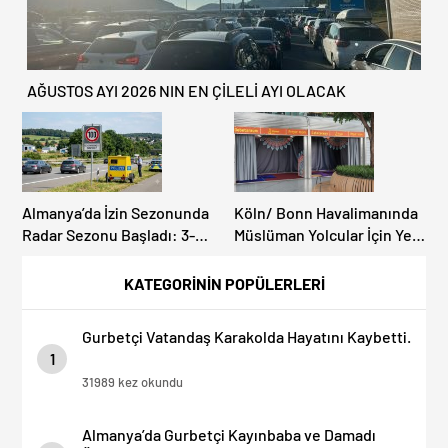
AĞUSTOS AYI 2026 NIN EN ÇİLELİ AYI OLACAK
Almanya’da İzin Sezonunda
Köln/ Bonn Havalimanında
Radar Sezonu Başladı: 3-9
Müslüman Yolcular İçin Yeni
Ağustos’ta Radar Hız
İbadet Alanları Açıldı
Denetimi Yapılacak!
KATEGORİNİN POPÜLERLERİ
Gurbetçi Vatandaş Karakolda Hayatını Kaybetti.
1
31989 kez okundu
Almanya’da Gurbetçi Kayınbaba ve Damadı