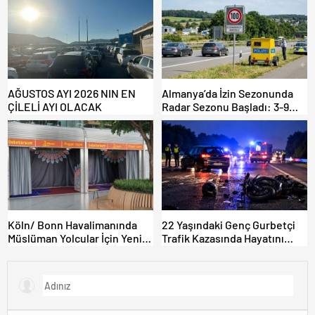
AĞUSTOS AYI 2026 NIN EN
Almanya’da İzin Sezonunda
ÇİLELİ AYI OLACAK
Radar Sezonu Başladı: 3-9
Ağustos’ta Radar Hız
Denetimi Yapılacak!
Köln/ Bonn Havalimanında
22 Yaşındaki Genç Gurbetçi
Müslüman Yolcular İçin Yeni
Trafik Kazasında Hayatını
İbadet Alanları Açıldı
Kaybetti.