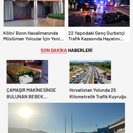
Köln/ Bonn Havalimanında
22 Yaşındaki Genç Gurbetçi
Müslüman Yolcular İçin Yeni
Trafik Kazasında Hayatını
İbadet Alanları Açıldı
Kaybetti.
SON DAKİKA
HABERLERİ
ÇAMAŞIR MAKİNESİNDE
Hırvatistan Yolunda 25
BULUNAN BEBEK
Kilometrelik Trafik Kuyruğu
CENAZESİ ŞOK ETTİ