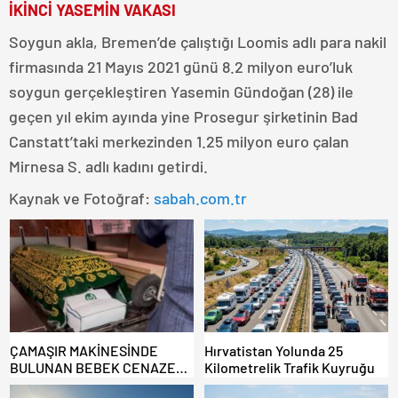
İKİNCİ YASEMİN VAKASI
Soygun akla, Bremen’de çalıştığı Loomis adlı para nakil
firmasında 21 Mayıs 2021 günü 8.2 milyon euro’luk
soygun gerçekleştiren Yasemin Gündoğan (28) ile
geçen yıl ekim ayında yine Prosegur şirketinin Bad
Canstatt’taki merkezinden 1.25 milyon euro çalan
Mirnesa S. adlı kadını getirdi.
Kaynak ve Fotoğraf:
sabah.com.tr
ÇAMAŞIR MAKİNESİNDE
Hırvatistan Yolunda 25
BULUNAN BEBEK CENAZESİ
Kilometrelik Trafik Kuyruğu
ŞOK ETTİ