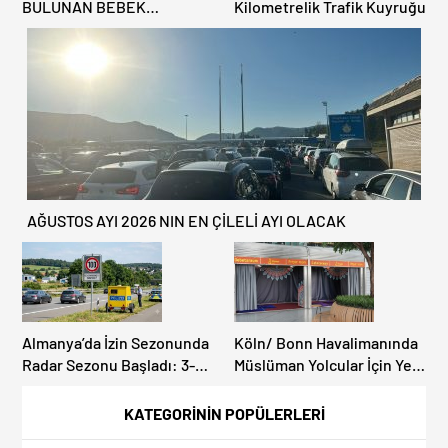
BULUNAN BEBEK
Kilometrelik Trafik Kuyruğu
CENAZESİ ŞOK ETTİ
AĞUSTOS AYI 2026 NIN EN ÇİLELİ AYI OLACAK
Almanya’da İzin Sezonunda
Köln/ Bonn Havalimanında
Radar Sezonu Başladı: 3-9
Müslüman Yolcular İçin Yeni
Ağustos’ta Radar Hız
İbadet Alanları Açıldı
Denetimi Yapılacak!
KATEGORİNİN POPÜLERLERİ