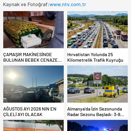
Kaynak ve Fotoğraf:
www.ntv.com.tr
ÇAMAŞIR MAKİNESİNDE
Hırvatistan Yolunda 25
BULUNAN BEBEK CENAZESİ
Kilometrelik Trafik Kuyruğu
ŞOK ETTİ
AĞUSTOS AYI 2026 NIN EN
Almanya’da İzin Sezonunda
ÇİLELİ AYI OLACAK
Radar Sezonu Başladı: 3-9
Ağustos’ta Radar Hız
Denetimi Yapılacak!