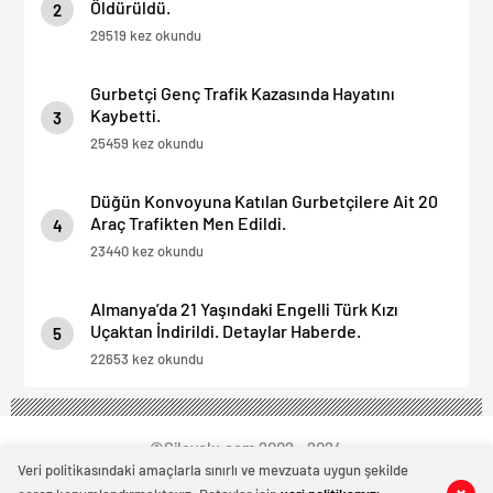
Öldürüldü.
2
29519 kez okundu
Gurbetçi Genç Trafik Kazasında Hayatını
Kaybetti.
3
25459 kez okundu
Düğün Konvoyuna Katılan Gurbetçilere Ait 20
Araç Trafikten Men Edildi.
4
23440 kez okundu
Almanya’da 21 Yaşındaki Engelli Türk Kızı
Uçaktan İndirildi. Detaylar Haberde.
5
22653 kez okundu
©Silayolu.com 2002 - 2024
Veri politikasındaki amaçlarla sınırlı ve mevzuata uygun şekilde