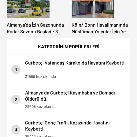
Almanya’da İzin Sezonunda
Köln/ Bonn Havalimanında
Radar Sezonu Başladı: 3-9
Müslüman Yolcular İçin Yeni
Ağustos’ta Radar Hız
İbadet Alanları Açıldı
Denetimi Yapılacak!
KATEGORİNİN POPÜLERLERİ
Gurbetçi Vatandaş Karakolda Hayatını Kaybetti.
1
31968 kez okundu
Almanya’da Gurbetçi Kayınbaba ve Damadı
Öldürüldü.
2
29509 kez okundu
Gurbetçi Genç Trafik Kazasında Hayatını
Kaybetti.
3
25443 kez okundu