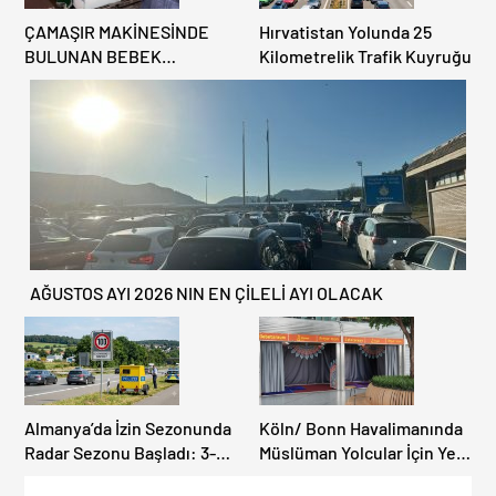
ÇAMAŞIR MAKİNESİNDE
Hırvatistan Yolunda 25
BULUNAN BEBEK
Kilometrelik Trafik Kuyruğu
CENAZESİ ŞOK ETTİ
AĞUSTOS AYI 2026 NIN EN ÇİLELİ AYI OLACAK
Almanya’da İzin Sezonunda
Köln/ Bonn Havalimanında
Radar Sezonu Başladı: 3-9
Müslüman Yolcular İçin Yeni
Ağustos’ta Radar Hız
İbadet Alanları Açıldı