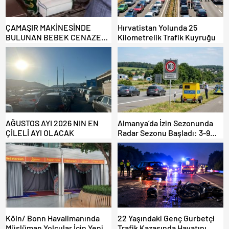
ÇAMAŞIR MAKİNESİNDE
Hırvatistan Yolunda 25
BULUNAN BEBEK CENAZESİ
Kilometrelik Trafik Kuyruğu
ŞOK ETTİ
AĞUSTOS AYI 2026 NIN EN
Almanya’da İzin Sezonunda
ÇİLELİ AYI OLACAK
Radar Sezonu Başladı: 3-9
Ağustos’ta Radar Hız
Denetimi Yapılacak!
Köln/ Bonn Havalimanında
22 Yaşındaki Genç Gurbetçi
Müslüman Yolcular İçin Yeni
Trafik Kazasında Hayatını