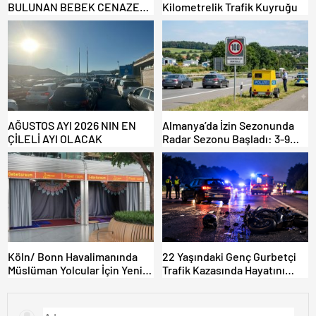
BULUNAN BEBEK CENAZESİ
Kilometrelik Trafik Kuyruğu
ŞOK ETTİ
AĞUSTOS AYI 2026 NIN EN
Almanya’da İzin Sezonunda
ÇİLELİ AYI OLACAK
Radar Sezonu Başladı: 3-9
Ağustos’ta Radar Hız
Denetimi Yapılacak!
Köln/ Bonn Havalimanında
22 Yaşındaki Genç Gurbetçi
Müslüman Yolcular İçin Yeni
Trafik Kazasında Hayatını
İbadet Alanları Açıldı
Kaybetti.