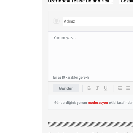
Üzerindeki Tesise Dolandırıcılık
“Cezalı
İddiası: “Hesabınızı Mutlaka
Ödeme
Kontrol Edin”
Çıkamı
En az 10 karakter gerekli
Gönder
Gönderdiğiniz yorum
moderasyon
ekibi tarafında