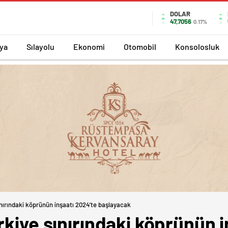
DOLAR
47,7056
0.17%
ya
Sılayolu
Ekonomi
Otomobil
Konsolosluk
ınırındaki köprünün inşaatı 2024’te başlayacak
rkiye sınırındaki köprünün 