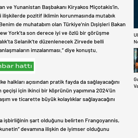
 ve Yunanistan Başbakanı Kiryakos Miçotakis’in,
 ilişkilerde pozitif iklimin korunmasında mutabık
 “Benim de muhatabım olan Türkiye’nin Dışişleri Bakan
New York’ta son derece iyi ve özlü bir görüşme
U
lık’ta Selanik’te düzenlenecek Zirvede belli
N
nlaşmaların imzalanması.” diye konuştu.
G
ke halkları açısından pratik fayda da sağlayacağını
V
n geçişi için ikinci bir köprünün yapımına 2024’ün
Ü
aşım ve ticarette büyük kolaylıklar sağlayacağını
Do
İd
M
da işbirliğinin şart olduğunu belirten Frangoyannis,
E
ükunetin” devamına ilişkin de iyimser olduğunu