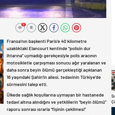
0
Fransa’nın başkenti Paris’e 40 kilometre
uzaklıktaki Elancourt kentinde “polisin dur
ihtarına” uymadığı gerekçesiyle polis aracının
motosikletle çarpışması sonucu ağır yaralanan ve
daha sonra beyin ölümü gerçekleştiği açıklanan
16 yaşındaki Şahin’in ailesi, tedavinin Türkiye’de
sürmesini talep etti.
Ülkede sağlık koşullarına uymayan bir hastanede
S
tedavi altına alındığını ve yetkililerin “beyin ölümü”
Çi
V
raporu sonrası ısrarla “fişinin çekilmesi”
K