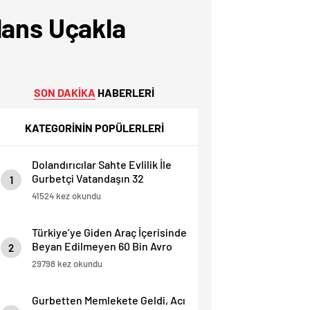
lans Uçakla
SON DAKİKA
HABERLERİ
KATEGORİNİN POPÜLERLERİ
Dolandırıcılar Sahte Evlilik İle
Gurbetçi Vatandaşın 32
1
Dairesini Elinden Aldılar.
41524 kez okundu
Türkiye’ye Giden Araç İçerisinde
Beyan Edilmeyen 60 Bin Avro
2
Yakalandı
29798 kez okundu
Gurbetten Memlekete Geldi, Acı