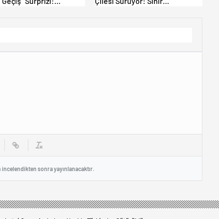
 Geçiş” Sürprizi:
Çilesi Sürüyor: Sınır
yen Yurt Dışına
Kapılarında Saatler Süren
yor!
Bekleyiş
n incelendikten sonra yayınlanacaktır.