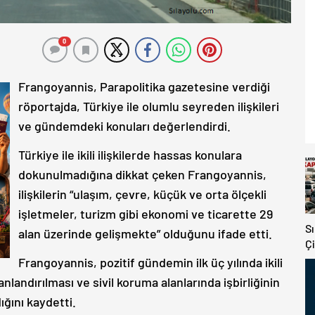
0
Frangoyannis, Parapolitika gazetesine verdiği
röportajda, Türkiye ile olumlu seyreden ilişkileri
ve gündemdeki konuları değerlendirdi.
Türkiye ile ikili ilişkilerde hassas konulara
dokunulmadığına dikkat çeken Frangoyannis,
ilişkilerin “ulaşım, çevre, küçük ve orta ölçekli
işletmeler, turizm gibi ekonomi ve ticarette 29
S
alan üzerinde gelişmekte” olduğunu ifade etti.
Çi
V
Frangoyannis, pozitif gündemin ilk üç yılında ikili
K
anlandırılması ve sivil koruma alanlarında işbirliğinin
Y
ığını kaydetti.