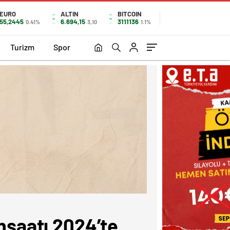
EURO
ALTIN
BITCOIN
55,2445
6.694,15
3111136
0.41%
3,10
1.1%
Turizm
Spor
inşaatı 2024’te