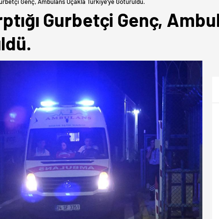
Gurbetçi Genç, Ambulans Uçakla Türkiye’ye Götürüldü.
arptığı Gurbetçi Genç, Ambu
ldü.