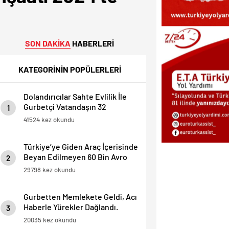
SON DAKİKA
HABERLERİ
KATEGORİNİN POPÜLERLERİ
Dolandırıcılar Sahte Evlilik İle
Gurbetçi Vatandaşın 32
1
Dairesini Elinden Aldılar.
41524 kez okundu
Türkiye’ye Giden Araç İçerisinde
Beyan Edilmeyen 60 Bin Avro
2
Yakalandı
29798 kez okundu
Gurbetten Memlekete Geldi, Acı
Haberle Yürekler Dağlandı.
3
20035 kez okundu