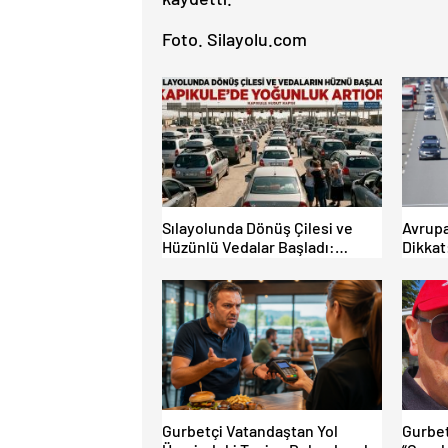
Foto. Silayolu.com
Sılayolunda Dönüş Çilesi ve
Avrupa
Hüzünlü Vedalar Başladı:
Dikkat
Kapıkule’de Yoğunluk Artıyor!
Kurall
Limitle
Gurbetçi Vatandaştan Yol
Gurbet