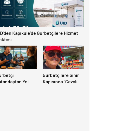
ID’den Kapıkule’de Gurbetçilere Hizmet
oktası
urbetçi
Gurbetçilere Sınır
atandaştan Yol
Kapısında “Cezalı
zerindeki Tesise
Geçiş” Sürprizi:
landırıcılık
Ödemeyen Yurt
diası: “Hesabınızı
Dışına Çıkamıyor!
utlaka Kontrol
din”