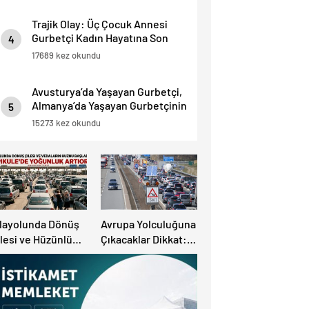
Trajik Olay: Üç Çocuk Annesi
Gurbetçi Kadın Hayatına Son
4
Verdi.
17689 kez okundu
Avusturya’da Yaşayan Gurbetçi,
Almanya’da Yaşayan Gurbetçinin
5
Başına Bela oldu.
15273 kez okundu
ılayolunda Dönüş
Avrupa Yolculuğuna
lesi ve Hüzünlü
Çıkacaklar Dikkat:
edalar Başladı:
Ülke Ülke Güncel
apıkule’de
Trafik Kuralları,
oğunluk Artıyor!
Avrupa Otoyol Hız
Limitleri