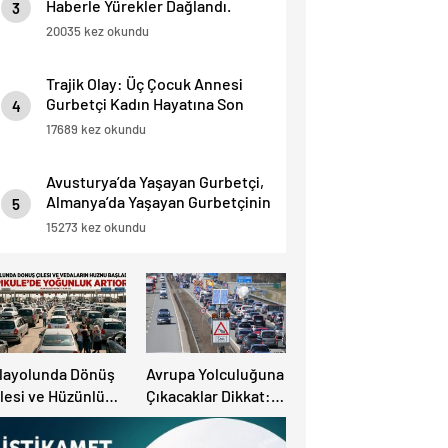
Haberle Yürekler Dağlandı.
3
20035 kez okundu
Trajik Olay: Üç Çocuk Annesi
Gurbetçi Kadın Hayatına Son
4
Verdi.
17689 kez okundu
Avusturya’da Yaşayan Gurbetçi,
Almanya’da Yaşayan Gurbetçinin
5
Başına Bela oldu.
15273 kez okundu
ılayolunda Dönüş
Avrupa Yolculuğuna
lesi ve Hüzünlü
Çıkacaklar Dikkat:
edalar Başladı:
Ülke Ülke Güncel
apıkule’de
Trafik Kuralları,