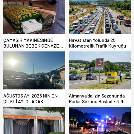
ÇAMAŞIR MAKİNESİNDE
Hırvatistan Yolunda 25
BULUNAN BEBEK CENAZESİ
Kilometrelik Trafik Kuyruğu
ŞOK ETTİ
AĞUSTOS AYI 2026 NIN EN
Almanya’da İzin Sezonunda
ÇİLELİ AYI OLACAK
Radar Sezonu Başladı: 3-9
Ağustos’ta Radar Hız
Denetimi Yapılacak!