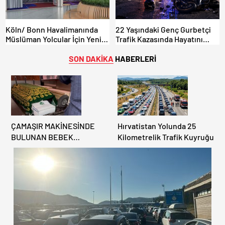
Köln/ Bonn Havalimanında
22 Yaşındaki Genç Gurbetçi
Müslüman Yolcular İçin Yeni
Trafik Kazasında Hayatını
İbadet Alanları Açıldı
Kaybetti.
SON DAKİKA
HABERLERİ
ÇAMAŞIR MAKİNESİNDE
Hırvatistan Yolunda 25
BULUNAN BEBEK
Kilometrelik Trafik Kuyruğu
CENAZESİ ŞOK ETTİ