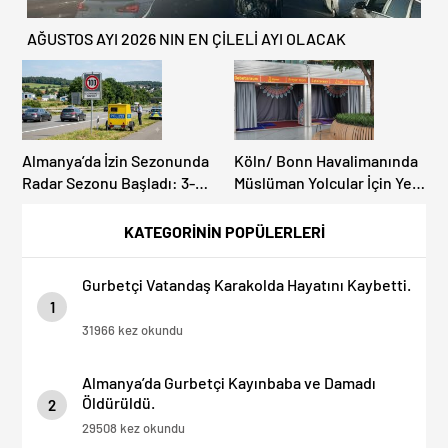
AĞUSTOS AYI 2026 NIN EN ÇİLELİ AYI OLACAK
Almanya’da İzin Sezonunda
Köln/ Bonn Havalimanında
Radar Sezonu Başladı: 3-9
Müslüman Yolcular İçin Yeni
Ağustos’ta Radar Hız
İbadet Alanları Açıldı
Denetimi Yapılacak!
KATEGORİNİN POPÜLERLERİ
Gurbetçi Vatandaş Karakolda Hayatını Kaybetti.
1
31966 kez okundu
Almanya’da Gurbetçi Kayınbaba ve Damadı
Öldürüldü.
2
29508 kez okundu