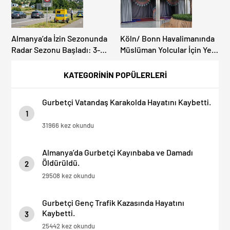
Almanya’da İzin Sezonunda
Köln/ Bonn Havalimanında
Radar Sezonu Başladı: 3-9
Müslüman Yolcular İçin Yeni
Ağustos’ta Radar Hız
İbadet Alanları Açıldı
Denetimi Yapılacak!
KATEGORİNİN POPÜLERLERİ
Gurbetçi Vatandaş Karakolda Hayatını Kaybetti.
1
31966 kez okundu
Almanya’da Gurbetçi Kayınbaba ve Damadı
Öldürüldü.
2
29508 kez okundu
Gurbetçi Genç Trafik Kazasında Hayatını
Kaybetti.
3
25442 kez okundu