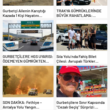
Gurbetçi Ailenin Karıştığı
TRAKYA GÜMRÜKLERİNDE
Kazada 1 Kişi Hayatını
BÜYÜK RAHATLAMA:
Kaybederken, 7 kişi Yaralandı.
DEREKÖY HAFİF TİCARİ
ARAÇLARA AÇILIYOR!
GURBETÇİLERE HGS UYARISI:
Sıla Yolu’nda Fahiş Bilet
ÖDEMEYEN GÜMRÜKTEN
Çilesi: Avrupalı Türkler
ÇIKAMIYOR!
Karayollarına Akın Etti,
Gümrükler Kilitlendi!
SON DAKİKA: Fethiye –
Gurbetçilere Sınır Kapısında
Antalya Yolu Yangın
“Cezalı Geçiş” Sürprizi: