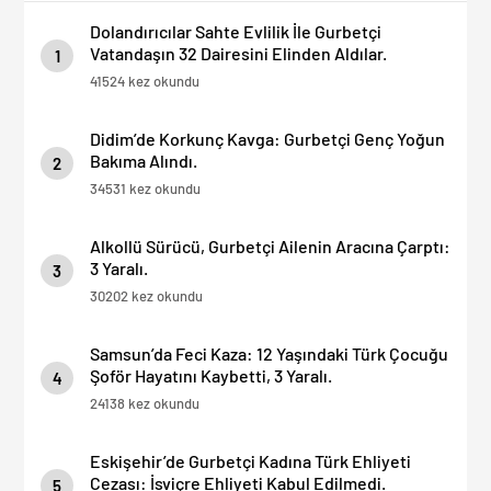
Dolandırıcılar Sahte Evlilik İle Gurbetçi
Vatandaşın 32 Dairesini Elinden Aldılar.
1
41524 kez okundu
Didim’de Korkunç Kavga: Gurbetçi Genç Yoğun
Bakıma Alındı.
2
34531 kez okundu
Alkollü Sürücü, Gurbetçi Ailenin Aracına Çarptı:
3 Yaralı.
3
30202 kez okundu
Samsun’da Feci Kaza: 12 Yaşındaki Türk Çocuğu
Şoför Hayatını Kaybetti, 3 Yaralı.
4
24138 kez okundu
Eskişehir’de Gurbetçi Kadına Türk Ehliyeti
Cezası: İsviçre Ehliyeti Kabul Edilmedi.
5