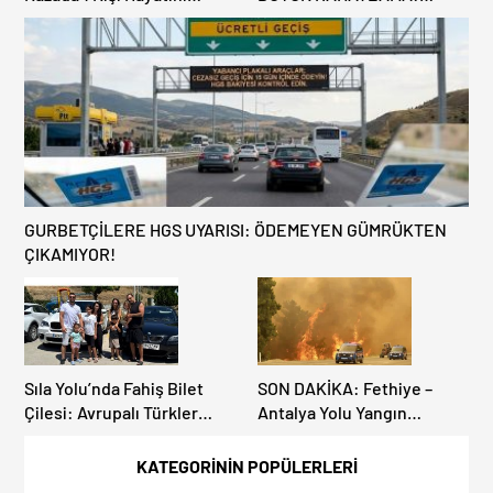
Kaybederken, 7 kişi
DEREKÖY HAFİF TİCARİ
Yaralandı.
ARAÇLARA AÇILIYOR!
GURBETÇİLERE HGS UYARISI: ÖDEMEYEN GÜMRÜKTEN
ÇIKAMIYOR!
Sıla Yolu’nda Fahiş Bilet
SON DAKİKA: Fethiye –
Çilesi: Avrupalı Türkler
Antalya Yolu Yangın
Karayollarına Akın Etti,
Sebebiyle Trafiğe
Gümrükler Kilitlendi!
Kapatıldı! Tahliyeler
KATEGORİNİN POPÜLERLERİ
Başladı