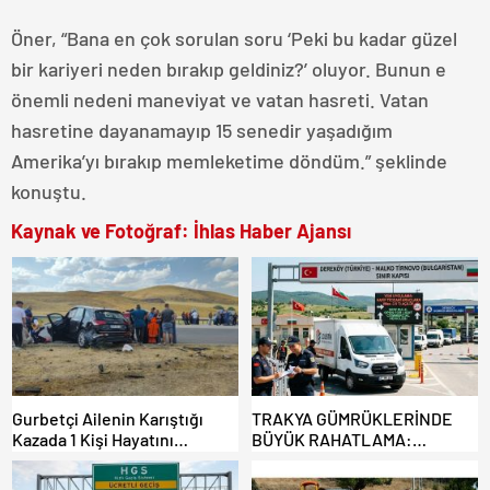
Öner, “Bana en çok sorulan soru ‘Peki bu kadar güzel
bir kariyeri neden bırakıp geldiniz?’ oluyor. Bunun e
önemli nedeni maneviyat ve vatan hasreti. Vatan
hasretine dayanamayıp 15 senedir yaşadığım
Amerika’yı bırakıp memleketime döndüm.” şeklinde
konuştu.
Kaynak ve Fotoğraf: İhlas Haber Ajansı
Gurbetçi Ailenin Karıştığı
TRAKYA GÜMRÜKLERİNDE
Kazada 1 Kişi Hayatını
BÜYÜK RAHATLAMA:
Kaybederken, 7 kişi Yaralandı.
DEREKÖY HAFİF TİCARİ
ARAÇLARA AÇILIYOR!