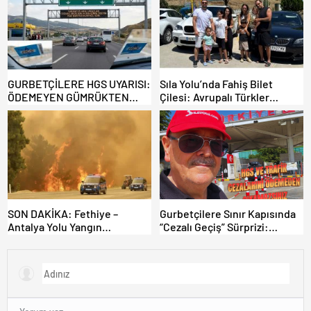
GURBETÇİLERE HGS UYARISI:
Sıla Yolu’nda Fahiş Bilet
ÖDEMEYEN GÜMRÜKTEN
Çilesi: Avrupalı Türkler
ÇIKAMIYOR!
Karayollarına Akın Etti,
Gümrükler Kilitlendi!
SON DAKİKA: Fethiye –
Gurbetçilere Sınır Kapısında
Antalya Yolu Yangın
“Cezalı Geçiş” Sürprizi:
Sebebiyle Trafiğe Kapatıldı!
Ödemeyen Yurt Dışına
Tahliyeler Başladı
Çıkamıyor!