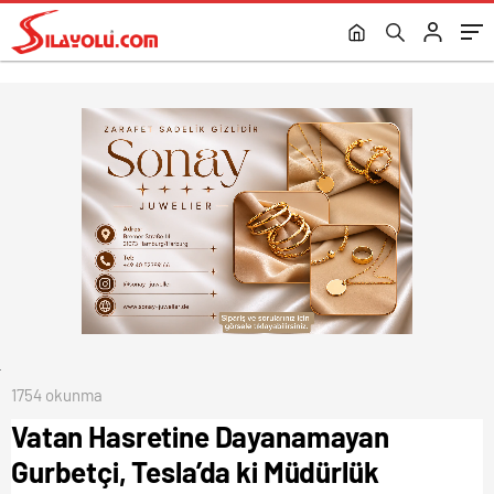
Bırakarak Türkiye’ye Kesin Dönüş Yaptı.
1754 okunma
Vatan Hasretine Dayanamayan
Gurbetçi, Tesla’da ki Müdürlük