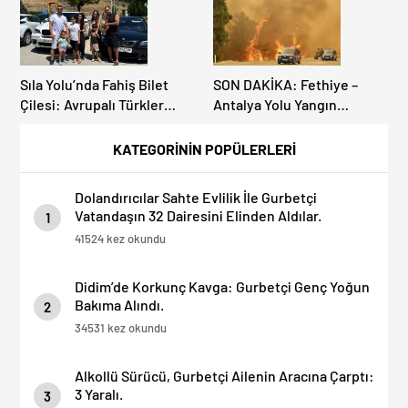
Sıla Yolu’nda Fahiş Bilet
SON DAKİKA: Fethiye –
Çilesi: Avrupalı Türkler
Antalya Yolu Yangın
Karayollarına Akın Etti,
Sebebiyle Trafiğe
Gümrükler Kilitlendi!
Kapatıldı! Tahliyeler
KATEGORİNİN POPÜLERLERİ
Başladı
Dolandırıcılar Sahte Evlilik İle Gurbetçi
Vatandaşın 32 Dairesini Elinden Aldılar.
1
41524 kez okundu
Didim’de Korkunç Kavga: Gurbetçi Genç Yoğun
Bakıma Alındı.
2
34531 kez okundu
Alkollü Sürücü, Gurbetçi Ailenin Aracına Çarptı:
3 Yaralı.
3