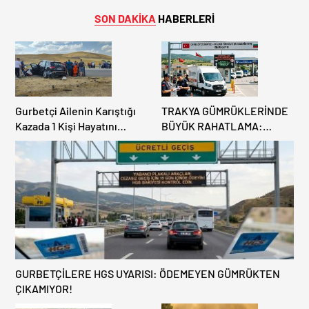
Sebebiyle Trafiğe Kapatıldı!
Ödemeyen Yurt Dışına
Tahliyeler Başladı
Çıkamıyor!
SON DAKİKA
HABERLERİ
Gurbetçi Ailenin Karıştığı
TRAKYA GÜMRÜKLERİNDE
Kazada 1 Kişi Hayatını
BÜYÜK RAHATLAMA:
Kaybederken, 7 kişi
DEREKÖY HAFİF TİCARİ
Yaralandı.
ARAÇLARA AÇILIYOR!
GURBETÇİLERE HGS UYARISI: ÖDEMEYEN GÜMRÜKTEN
ÇIKAMIYOR!