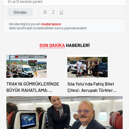
En az 10 karakter gerekli
Gönder
Gönderdiğiniz yorum
moderasyon
ekibi tarafından incelendikten sonra yayınlanacaktır.
SON DAKİKA
HABERLERİ
TRAKYA GÜMRÜKLERİNDE
Sıla Yolu’nda Fahiş Bilet
BÜYÜK RAHATLAMA:
Çilesi: Avrupalı Türkler
DEREKÖY HAFİF TİCARİ
Karayollarına Akın Etti,
ARAÇLARA AÇILIYOR!
Gümrükler Kilitlendi!