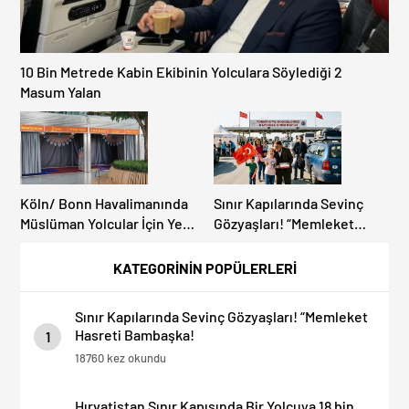
10 Bin Metrede Kabin Ekibinin Yolculara Söylediği 2
Masum Yalan
Köln/ Bonn Havalimanında
Sınır Kapılarında Sevinç
Müslüman Yolcular İçin Yeni
Gözyaşları! “Memleket
İbadet Alanları Açıldı
Hasreti Bambaşka!
KATEGORİNİN POPÜLERLERİ
Sınır Kapılarında Sevinç Gözyaşları! “Memleket
Hasreti Bambaşka!
1
18760 kez okundu
Hırvatistan Sınır Kapısında Bir Yolcuya 18 bin