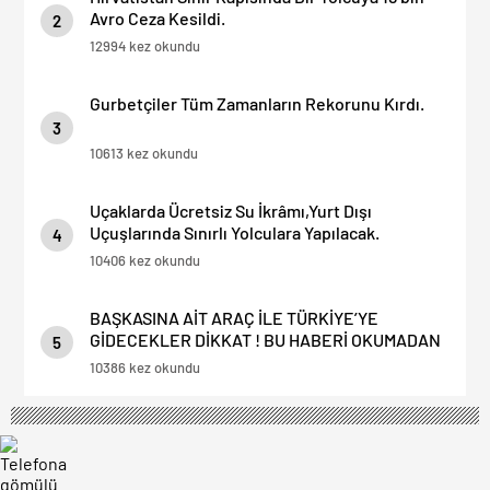
Avro Ceza Kesildi.
2
12994 kez okundu
Gurbetçiler Tüm Zamanların Rekorunu Kırdı.
3
10613 kez okundu
Uçaklarda Ücretsiz Su İkrâmı,Yurt Dışı
Uçuşlarında Sınırlı Yolculara Yapılacak.
4
10406 kez okundu
BAŞKASINA AİT ARAÇ İLE TÜRKİYE’YE
GİDECEKLER DİKKAT ! BU HABERİ OKUMADAN
5
YOLA ÇIKMAYIN.
10386 kez okundu