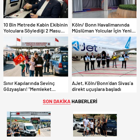
10 Bin Metrede Kabin Ekibinin
Köln/ Bonn Havalimanında
Yolculara Söylediği 2 Masum
Müslüman Yolcular İçin Yeni
Yalan
İbadet Alanları Açıldı
Sınır Kapılarında Sevinç
AJet, Köln/Bonn’dan Sivas’a
Gözyaşları! “Memleket
direkt uçuşlara başladı
Hasreti Bambaşka!
SON DAKİKA
HABERLERİ