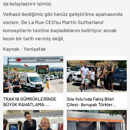
da kolaylaştırır işimizi.
Velhasıl dediğimiz gibi henüz geliştirilme aşamasında
sistem. De La Rue CEO’su Martin Sutherland
konseptlerin testine başladıklarını belirtiyor ancak
kesin bir tarih vermiş değil.
Kaynak : Yenişafak
TRAKYA GÜMRÜKLERİNDE
Sıla Yolu’nda Fahiş Bilet
BÜYÜK RAHATLAMA:
Çilesi: Avrupalı Türkler
DEREKÖY HAFİF TİCARİ
Karayollarına Akın Etti,
ARAÇLARA AÇILIYOR!
Gümrükler Kilitlendi!