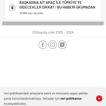
BAŞKASINA AİT ARAÇ İLE TÜRKİYE’YE
GİDECEKLER DİKKAT ! BU HABERİ OKUMADAN
5
YOLA ÇIKMAYIN.
10386 kez okundu
©Silayolu.com 2002 - 2024
Veri politikasındaki amaçlarla sınırlı ve mevzuata uygun şekilde
çerez konumlandırmaktayız. Detaylar için
veri politikamızı
0
0
0
0
inceleyebilirsiniz.