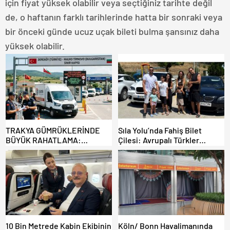
için fiyat yüksek olabilir veya seçtiğiniz tarihte değil
de, o haftanın farklı tarihlerinde hatta bir sonraki veya
bir önceki günde ucuz uçak bileti bulma şansınız daha
yüksek olabilir.
TRAKYA GÜMRÜKLERİNDE
Sıla Yolu’nda Fahiş Bilet
BÜYÜK RAHATLAMA:
Çilesi: Avrupalı Türkler
DEREKÖY HAFİF TİCARİ
Karayollarına Akın Etti,
ARAÇLARA AÇILIYOR!
Gümrükler Kilitlendi!
10 Bin Metrede Kabin Ekibinin
Köln/ Bonn Havalimanında