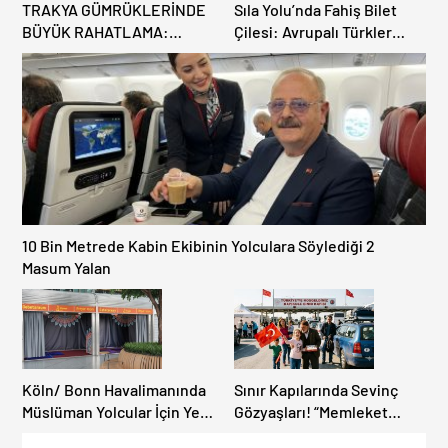
TRAKYA GÜMRÜKLERİNDE
Sıla Yolu’nda Fahiş Bilet
BÜYÜK RAHATLAMA:
Çilesi: Avrupalı Türkler
DEREKÖY HAFİF TİCARİ
Karayollarına Akın Etti,
ARAÇLARA AÇILIYOR!
Gümrükler Kilitlendi!
10 Bin Metrede Kabin Ekibinin Yolculara Söylediği 2
Masum Yalan
Köln/ Bonn Havalimanında
Sınır Kapılarında Sevinç
Müslüman Yolcular İçin Yeni
Gözyaşları! “Memleket
İbadet Alanları Açıldı
Hasreti Bambaşka!