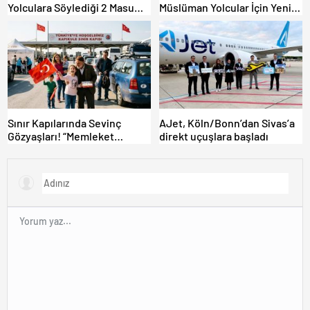
Yolculara Söylediği 2 Masum
Müslüman Yolcular İçin Yeni
Yalan
İbadet Alanları Açıldı
Sınır Kapılarında Sevinç
AJet, Köln/Bonn’dan Sivas’a
Gözyaşları! “Memleket
direkt uçuşlara başladı
Hasreti Bambaşka!