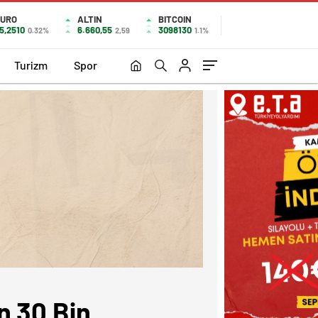
URO
ALTIN
BITCOIN
5,2510
6.660,55
3098130
0.32%
2,59
1.1%
Turizm
Spor
n 30 Bin