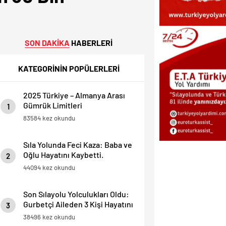
SON DAKİKA
HABERLERİ
KATEGORİNİN POPÜLERLERİ
2025 Türkiye – Almanya Arası
Gümrük Limitleri
1
83584 kez okundu
Sıla Yolunda Feci Kaza: Baba ve
Oğlu Hayatını Kaybetti.
2
44094 kez okundu
Son Sılayolu Yolculukları Oldu:
Gurbetçi Aileden 3 Kişi Hayatını
3
Kaybetti.
38496 kez okundu