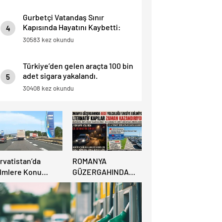
Gurbetçi Vatandaş Sınır
Kapısında Hayatını Kaybetti:
4
“İnsan Hayatı Bu Kadar Ucuz
30583 kez okundu
Olamaz”.
Türkiye’den gelen araçta 100 bin
adet sigara yakalandı.
5
30408 kez okundu
rvatistan’da
ROMANYA
ilmlere Konu
GÜZERGAHINDA
acak İzin
GECE YOLCULUĞU
ikayesi:
TAVSİYE
nzinlikte Eşini
EDİLMİYOR:
nuttu!
ALTERNATİF