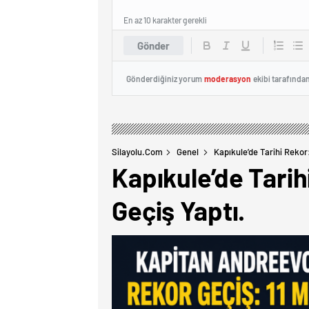
En az 10 karakter gerekli
Gönder
Gönderdiğiniz yorum
moderasyon
ekibi tarafında
Silayolu.com
Genel
Kapıkule’de Tarihi Rekor:
Kapıkule’de Tarih
Geçiş Yaptı.