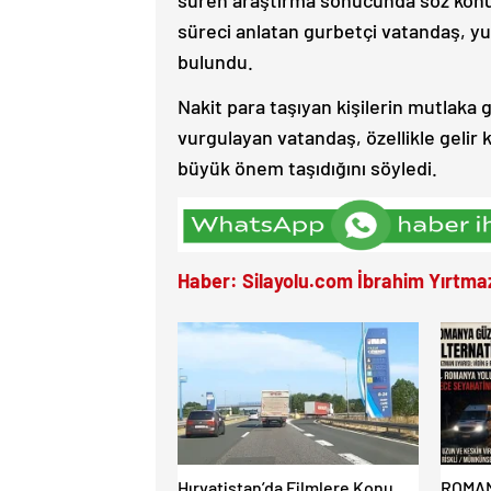
süren araştırma sonucunda söz konusu
süreci anlatan gurbetçi vatandaş, yu
bulundu.
Nakit para taşıyan kişilerin mutlaka
vurgulayan vatandaş, özellikle gelir 
büyük önem taşıdığını söyledi.
Haber: Silayolu.com İbrahim Yırtma
Hırvatistan’da Filmlere Konu
ROMA