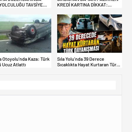
YOLCULUĞU TAVSİYE
KREDİ KARTINA DİKKAT:
İYOR: ALTERNATİF
MAĞDUR OLMAYIN!
AR ZAMAN
DIRIYOR!
a Otoyolu’nda Kaza: Türk
Sıla Yolu’nda 39 Derece
 Ucuz Atlattı
Sıcaklıkta Hayat Kurtaran Türk
Dayanışması!